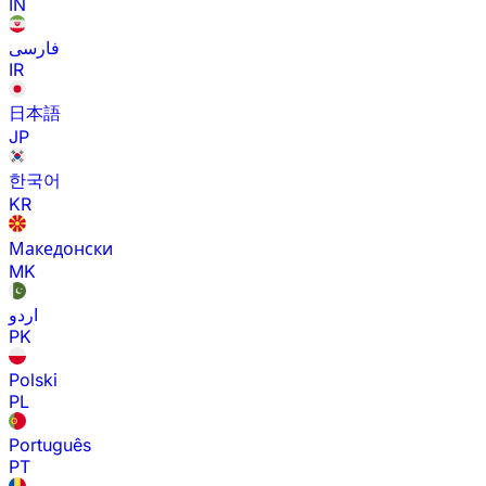
IN
فارسی
IR
日本語
JP
한국어
KR
Македонски
MK
اردو
PK
Polski
PL
Português
PT