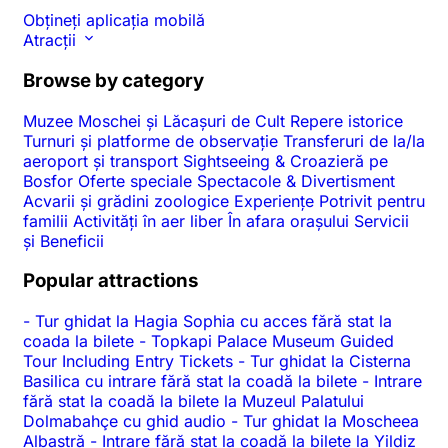
Obțineți aplicația mobilă
Atracții
Browse by category
Muzee
Moschei și Lăcașuri de Cult
Repere istorice
Turnuri și platforme de observație
Transferuri de la/la
aeroport și transport
Sightseeing & Croazieră pe
Bosfor
Oferte speciale
Spectacole & Divertisment
Acvarii și grădini zoologice
Experiențe
Potrivit pentru
familii
Activități în aer liber
În afara orașului
Servicii
și Beneficii
Popular attractions
-
Tur ghidat la Hagia Sophia cu acces fără stat la
coada la bilete
-
Topkapi Palace Museum Guided
Tour Including Entry Tickets
-
Tur ghidat la Cisterna
Basilica cu intrare fără stat la coadă la bilete
-
Intrare
fără stat la coadă la bilete la Muzeul Palatului
Dolmabahçe cu ghid audio
-
Tur ghidat la Moscheea
Albastră
-
Intrare fără stat la coadă la bilete la Yildiz