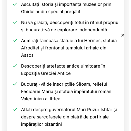
Ascultați istoria și importanța muzeelor prin
Ghidul audio special pregătit
Nu vă grăbiți; descoperiți totul în ritmul propriu
și bucurați-vă de explorare independentă.
Admirați faimoasa statuie a lui Hermes, statuia
Afroditei și frontonul templului arhaic din
Assos
Descoperiți artefacte antice uimitoare în
Expoziția Greciei Antice
Bucurați-vă de inscripțiile Siloam, relieful
Fecioarei Maria și statuia împăratului roman
Valentinian al II-lea.
Aflați despre guvernatorul Mari Puzur Ishtar și
despre sarcofagele din piatră de porfir ale
împăraților bizantini