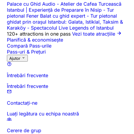
Palace cu Ghid Audio
-
Atelier de Cafea Turcească
Istanbul | Experiență de Preparare în Nisip
-
Tur
pietonal Fener Balat cu ghid expert
-
Tur pietonal
ghidat prin orașul Istanbul: Galata, Istiklal, Taksim &
Karaköy
-
Spectacolul Live Legends of Istanbul
120+ attractions in one pass
Vezi toate atracțiile
Planifică & economisește
Compară Pass-urile
Pass-uri & Prețuri
Ajutor
Întrebări frecvente
Întrebări frecvente
Contactați-ne
Luați legătura cu echipa noastră
Cerere de grup