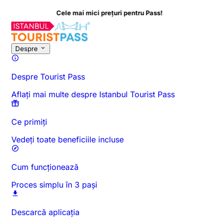
pentru Pass!
Despre această activitate
Prezentare generală
Ore și durată
To
Despre
Despre Tourist Pass
Aflați mai multe despre Istanbul Tourist Pass
Ce primiți
Vedeți toate beneficiile incluse
Cum funcționează
Proces simplu în 3 pași
Descarcă aplicația