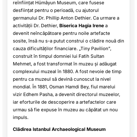
reînființat Hümâyun Museum, care fusese
desființat pentru o perioadă, cu ajutorul
germanului Dr. Phillip Anton Dethier. Ca urmare a
activității Dr. Dethier,
Biserica Hagia Irene
a
devenit neîncăpătoare pentru noile artefacte
sosite, însă nu s-a putut construi o clădire nouă din
cauza dificultăților financiare. „Tiny Pavilion”,
construit în timpul domniei lui Fatih Sultan
Mehmet, a fost transformat în muzeu și adăugat
complexului muzeal în 1880. A fost nevoie de timp
pentru ca muzeul să devină cunoscut la nivel
mondial. În 1881, Osman Hamdi Bey, fiul marelui
vizir Edhem Pasha, a devenit directorul muzeelor,
iar eforturile de descoperire a artefactelor care
urmau să fie expuse în muzeu au căpătat un nou
impuls.
Clădirea Istanbul Archaeological Museum