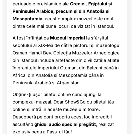
perioadele preislamice ale
Greciei, Egiptului și
Peninsulei Arabice, precum și din Anatolia și
Mesopotamia
, acest complex muzeal este unul
dintre cele mai bune locuri de vizitat în Istanbul.
A fost înființat ca
Muzeul Imperial
la sfârșitul
secolului al XIX-lea de către pictorul și muzeologul
Osman Hamdi Bey. Colecția Muzeelor Arheologice
din Istanbul include artefacte din civilizațiile aflate
în granițele Imperiului Otoman, din Balcani până în
Africa, din Anatolia și Mesopotamia până în
Peninsula Arabică și Afganistan.
Obține-ți ușor biletul online când ajungi la
complexul muzeal. Doar Show&Go cu biletul tău
online și intră în aceste muzee uimitoare.
Descoperă pe cont propriu acest loc incredibil
ascultând
ghidul audio special pregătit
, realizat
exclusiv pentru Pass-ul tău!