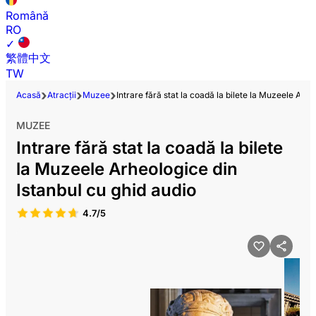
Română
RO
✓
繁體中文
TW
Acasă
Atracții
Muzee
Intrare fără stat la coadă la bilete la Muzeele Arhe
MUZEE
Intrare fără stat la coadă la bilete
la Muzeele Arheologice din
Istanbul cu ghid audio
4.7/5