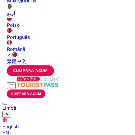
Македонски
اردو
Polski
Português
Română
✓
繁體中文
CUMPĂRĂ ACUM
CUMPĂRĂ ACUM
Limbă
English
EN