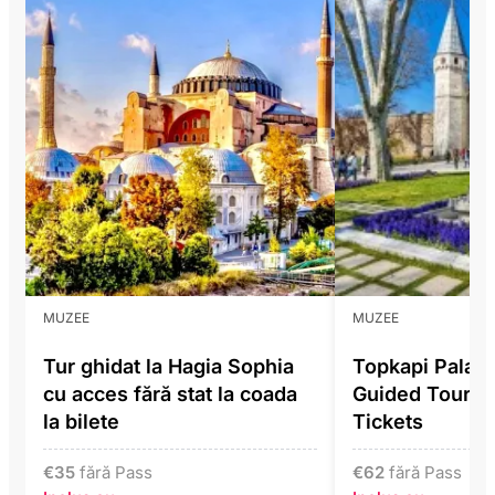
MUZEE
MUZEE
Tur ghidat la Hagia Sophia
Topkapi Pala
cu acces fără stat la coada
Guided Tour In
la bilete
Tickets
€
35
fără Pass
€
62
fără Pass