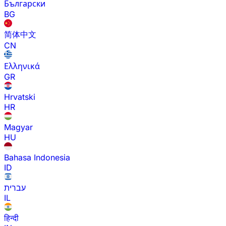
Български
BG
简体中文
CN
Ελληνικά
GR
Hrvatski
HR
Magyar
HU
Bahasa Indonesia
ID
עברית
IL
हिन्दी