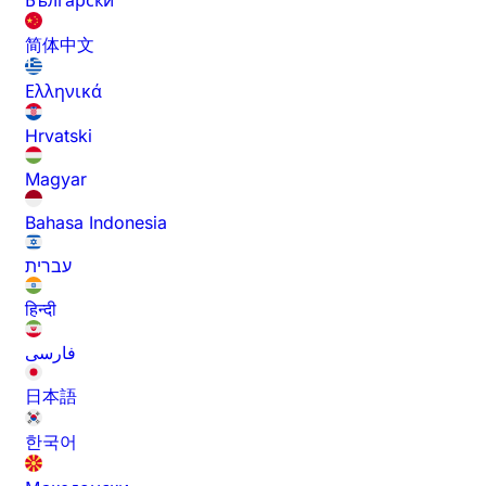
Български
简体中文
Ελληνικά
Hrvatski
Magyar
Bahasa Indonesia
עברית
हिन्दी
فارسی
日本語
한국어