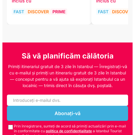
Inclus cu
Inclus cu
FAST
DISCOVER
PRIME
FAST
DISCOVER
Să vă planificăm călătoria
Primiți itinerariul gratuit de 3 zile în Istanbul — Înregistrați-vă
cu e-mailul și primiți un itinerariu gratuit de 3 zile în Istanbul
— conceput pentru a vă ajuta să explorați Istanbulul ca un
localnic — trimis direct în căsuța dvș. poștală.
Abonați-vă
Prin înregistrare, sunteți de acord să primiți actualizări prin e-mail
în conformitate cu
politica de confidențialitate
a Istanbul Tourist