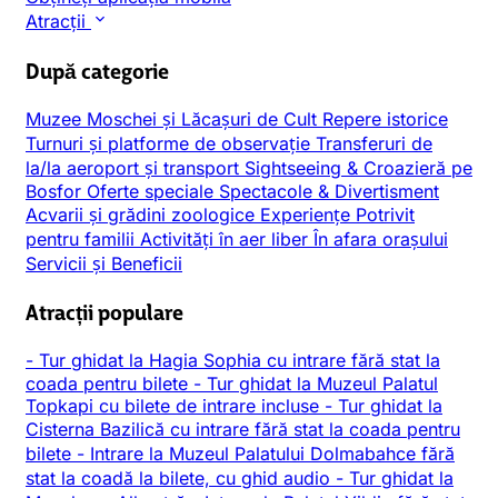
Atracții
După categorie
Muzee
Moschei și Lăcașuri de Cult
Repere istorice
Turnuri și platforme de observație
Transferuri de
la/la aeroport și transport
Sightseeing & Croazieră pe
Bosfor
Oferte speciale
Spectacole & Divertisment
Acvarii și grădini zoologice
Experiențe
Potrivit
pentru familii
Activități în aer liber
În afara orașului
Servicii și Beneficii
Atracții populare
-
Tur ghidat la Hagia Sophia cu intrare fără stat la
coada pentru bilete
-
Tur ghidat la Muzeul Palatul
Topkapi cu bilete de intrare incluse
-
Tur ghidat la
Cisterna Bazilică cu intrare fără stat la coada pentru
bilete
-
Intrare la Muzeul Palatului Dolmabahce fără
stat la coadă la bilete, cu ghid audio
-
Tur ghidat la