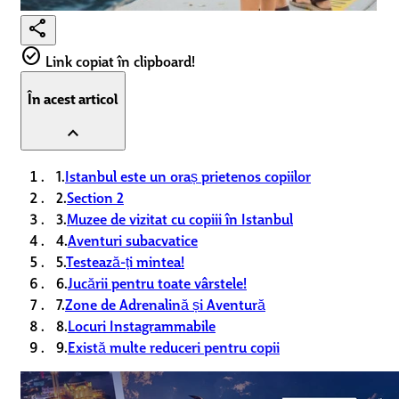
share
check_circle
Link copiat în clipboard!
În acest articol
expand_less
1.
Istanbul este un oraș prietenos copiilor
2.
Section 2
3.
Muzee de vizitat cu copiii în Istanbul
4.
Aventuri subacvatice
5.
Testează-ți mintea!
6.
Jucării pentru toate vârstele!
7.
Zone de Adrenalină și Aventură
8.
Locuri Instagrammabile
9.
Există multe reduceri pentru copii