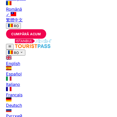
Română
✓
繁體中文
RO
CUMPĂRĂ ACUM
RO
English
Español
Italiano
Français
Deutsch
Русский