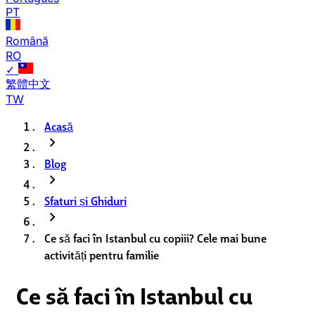
PT
Română
RO
✓
繁體中文
TW
Acasă
chevron_right
Blog
chevron_right
Sfaturi și Ghiduri
chevron_right
Ce să faci în Istanbul cu copiii? Cele mai bune
activități pentru familie
Ce să faci în Istanbul cu