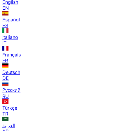
English
EN
Español
ES
Italiano
IT
Français
FR
Deutsch
DE
Русский
RU
Türkçe
TR
العربية