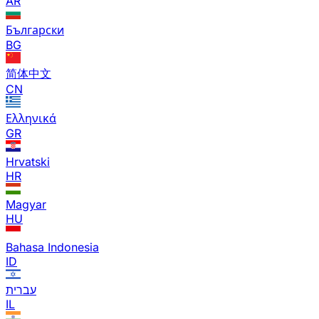
AR
Български
BG
简体中文
CN
Ελληνικά
GR
Hrvatski
HR
Magyar
HU
Bahasa Indonesia
ID
עברית
IL