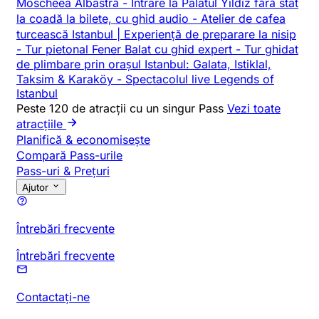
Moscheea Albastră
-
Intrare la Palatul Yildiz fără stat
la coadă la bilete, cu ghid audio
-
Atelier de cafea
turcească Istanbul | Experiență de preparare la nisip
-
Tur pietonal Fener Balat cu ghid expert
-
Tur ghidat
de plimbare prin orașul Istanbul: Galata, Istiklal,
Taksim & Karaköy
-
Spectacolul live Legends of
Istanbul
Peste 120 de atracții cu un singur Pass
Vezi toate
atracțiile
Planifică & economisește
Compară Pass-urile
Pass-uri & Prețuri
Ajutor
Întrebări frecvente
Întrebări frecvente
Contactați-ne