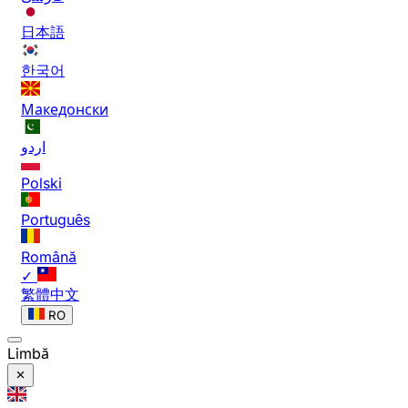
日本語
한국어
Македонски
اردو
Polski
Português
Română
✓
繁體中文
RO
Limbă