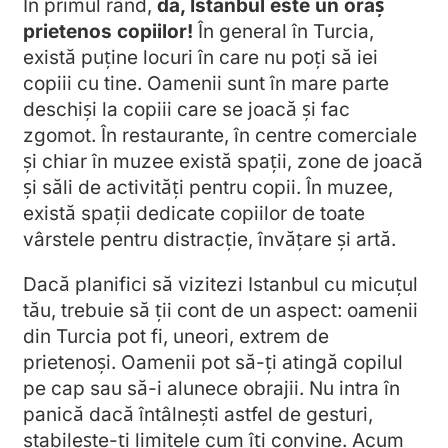
În primul rând,
da, Istanbul este un oraș
prietenos copiilor!
În general în Turcia,
există puține locuri în care nu poți să iei
copiii cu tine. Oamenii sunt în mare parte
deschiși la copiii care se joacă și fac
zgomot. În restaurante, în centre comerciale
și chiar în muzee există spații, zone de joacă
și săli de activități pentru copii. În muzee,
există spații dedicate copiilor de toate
vârstele pentru distracție, învățare și artă.
Dacă planifici să vizitezi Istanbul cu micuțul
tău, trebuie să ții cont de un aspect: oamenii
din Turcia pot fi, uneori, extrem de
prietenoși. Oamenii pot să-ți atingă copilul
pe cap sau să-i alunece obrajii. Nu intra în
panică dacă întâlnești astfel de gesturi,
stabilește-ți limitele cum îți convine. Acum