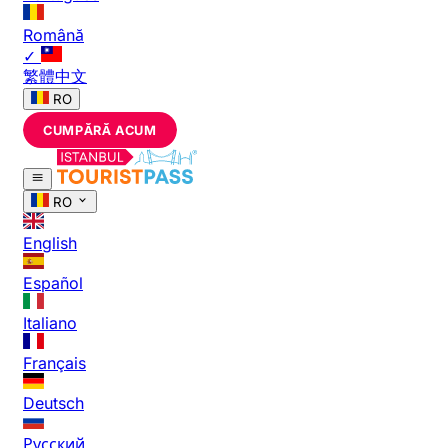
Română
✓
繁體中文
RO
CUMPĂRĂ ACUM
RO
English
Español
Italiano
Français
Deutsch
Русский