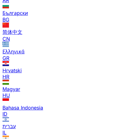
AR
Български
BG
简体中文
CN
Ελληνικά
GR
Hrvatski
HR
Magyar
HU
Bahasa Indonesia
ID
עברית
IL