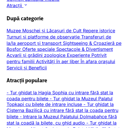
Atracții
După categorie
Muzee
Moschei și Lăcașuri de Cult
Repere istorice
Turnuri și platforme de observație
Transferuri de
la/la aeroport și transport
Sightseeing & Croazieră pe
Bosfor
Oferte speciale
Spectacole & Divertisment
Acvarii și grădini zoologice
Experiențe
Potrivit
pentru familii
Activități în aer liber
În afara orașului
Servicii și Beneficii
Atracții populare
-
Tur ghidat la Hagia Sophia cu intrare fără stat la
coada pentru bilete
-
Tur ghidat la Muzeul Palatul
Topkapi cu bilete de intrare incluse
-
Tur ghidat la
Cisterna Bazilică cu intrare fără stat la coada pentru
bilete
-
Intrare la Muzeul Palatului Dolmabahce fără
stat la coadă la bilete, cu ghid audio
-
Tur ghidat la