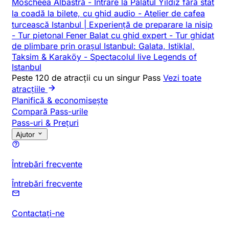
Moscheea Albastră
-
Intrare la Palatul Yildiz fără stat
la coadă la bilete, cu ghid audio
-
Atelier de cafea
turcească Istanbul | Experiență de preparare la nisip
-
Tur pietonal Fener Balat cu ghid expert
-
Tur ghidat
de plimbare prin orașul Istanbul: Galata, Istiklal,
Taksim & Karaköy
-
Spectacolul live Legends of
Istanbul
Peste 120 de atracții cu un singur Pass
Vezi toate
atracțiile
Planifică & economisește
Compară Pass-urile
Pass-uri & Prețuri
Ajutor
Întrebări frecvente
Întrebări frecvente
Contactați-ne