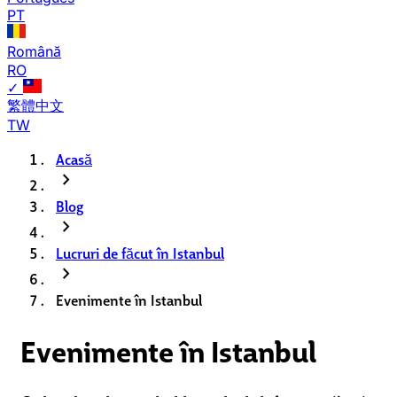
PT
Română
RO
✓
繁體中文
TW
Acasă
chevron_right
Blog
chevron_right
Lucruri de făcut în Istanbul
chevron_right
Evenimente în Istanbul
Evenimente în Istanbul