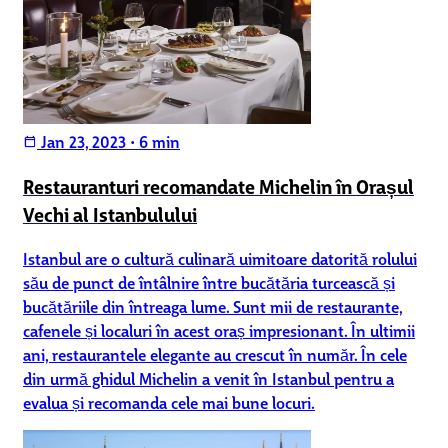
Jan 23, 2023
•
6 min
calendar_today
Restauranturi recomandate Michelin în Orașul
Vechi al Istanbulului
Istanbul are o cultură culinară uimitoare datorită rolului
său de punct de întâlnire între bucătăria turcească și
bucătăriile din întreaga lume. Sunt mii de restaurante,
cafenele și localuri în acest oraș impresionant. În ultimii
ani, restaurantele elegante au crescut în număr. În cele
din urmă ghidul Michelin a venit în Istanbul pentru a
evalua și recomanda cele mai bune locuri.