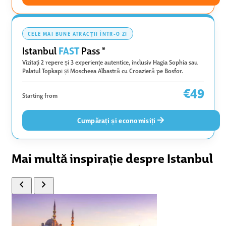
CELE MAI BUNE ATRACȚII ÎNTR-O ZI
FAST
Istanbul
Pass
®
Vizitați 2 repere și 3 experiențe autentice, inclusiv Hagia Sophia sau
Palatul Topkapı și Moscheea Albastră cu Croazieră pe Bosfor.
€49
Starting from
Cumpărați și economisiți
Mai multă inspirație despre Istanbul
chevron_left
chevron_right