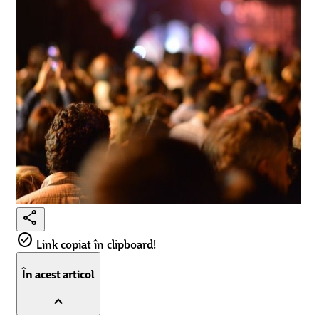
share
check_circle
Link copiat în clipboard!
În acest articol
expand_less