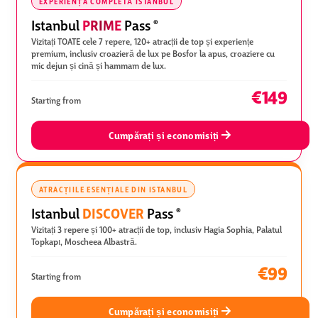
EXPERIENȚA COMPLETĂ ISTANBUL
PRIME
Istanbul
Pass
®
Vizitați TOATE cele 7 repere, 120+ atracții de top și experiențe
premium, inclusiv croazieră de lux pe Bosfor la apus, croaziere cu
mic dejun și cină și hammam de lux.
€149
Starting from
Cumpărați și economisiți
ATRACȚIILE ESENȚIALE DIN ISTANBUL
DISCOVER
Istanbul
Pass
®
Vizitați 3 repere și 100+ atracții de top, inclusiv Hagia Sophia, Palatul
Topkapı, Moscheea Albastră.
€99
Starting from
Cumpărați și economisiți