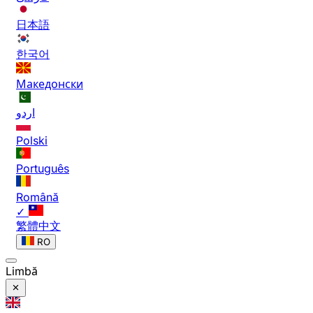
日本語
한국어
Македонски
اردو
Polski
Português
Română
✓
繁體中文
RO
Limbă