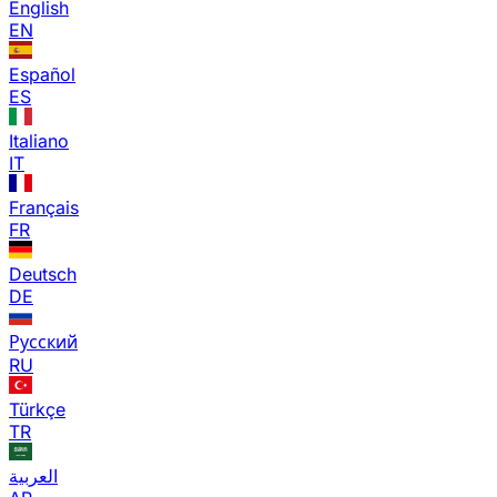
English
EN
Español
ES
Italiano
IT
Français
FR
Deutsch
DE
Русский
RU
Türkçe
TR
العربية