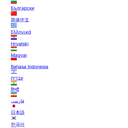
Български
简体中文
Ελληνικά
Hrvatski
Magyar
Bahasa Indonesia
עברית
हिन्दी
فارسی
日本語
한국어