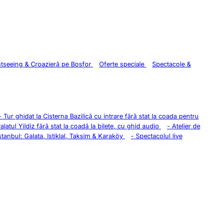
htseeing & Croazieră pe Bosfor
Oferte speciale
Spectacole &
-
Tur ghidat la Cisterna Bazilică cu intrare fără stat la coada pentru
Palatul Yildiz fără stat la coadă la bilete, cu ghid audio
-
Atelier de
stanbul: Galata, Istiklal, Taksim & Karaköy
-
Spectacolul live