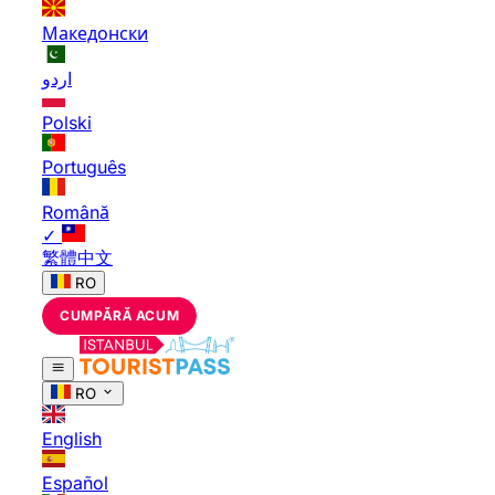
Македонски
اردو
Polski
Português
Română
✓
繁體中文
RO
CUMPĂRĂ ACUM
RO
English
Español