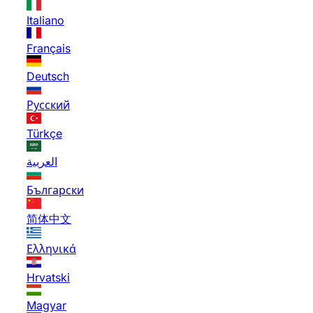
Italiano
Français
Deutsch
Русский
Türkçe
العربية
Български
简体中文
Ελληνικά
Hrvatski
Magyar