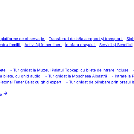
i platforme de observație
Transferuri de la/la aeroport și transport
Sig
entru familii
Activități în aer liber
În afara orașului
Servicii și Beneficii
lete
-
Tur ghidat la Muzeul Palatul Topkapi cu bilete de intrare incluse
la bilete, cu ghid audio
-
Tur ghidat la Moscheea Albastră
-
Intrare la 
pietonal Fener Balat cu ghid expert
-
Tur ghidat de plimbare prin orașul I
le