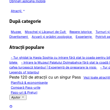
Obțineți aplicația mobilă
Atracții
După categorie
Muzee
Moschei și Lăcașuri de Cult
Repere istorice
Turnuri ș
Divertisment
Acvarii și grădini zoologice
Experiențe
Potrivit p
Atracții populare
-
Tur ghidat la Hagia Sophia cu intrare fără stat la coada pentru bi
bilete
-
Intrare la Muzeul Palatului Dolmabahce fără stat la coadă 
cafea turcească Istanbul | Experiență de preparare la nisip
-
Tur 
Legends of Istanbul
Peste 120 de atracții cu un singur Pass
Vezi toate atracții
Planifică & economisește
Compară Pass-urile
Pass-uri & Prețuri
Ajutor