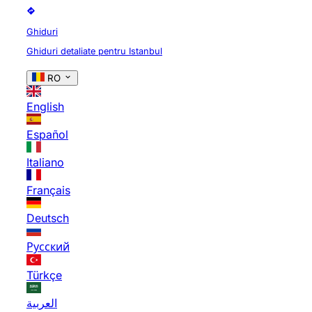
Ghiduri
Ghiduri detaliate pentru Istanbul
RO
English
Español
Italiano
Français
Deutsch
Русский
Türkçe
العربية