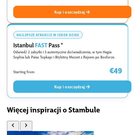
Kup i oszczędzaj
NAJLEPSZE ATRAKCJE W JEDEN DZIEŃ
FAST
Istanbul
Pass
®
Odwiedź 2 zabytki i 3 autentyczne doświadczenia, w tym Hagia
Sophia lub Pałac Topkapı i Błękitny Meczet z Rejsem po Bosforze.
€49
Starting from
Kup i oszczędzaj
Więcej inspiracji o Stambule
chevron_left
chevron_right