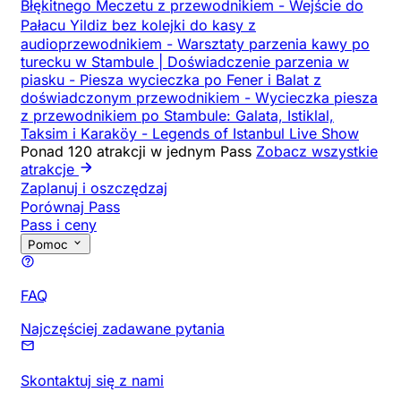
Błękitnego Meczetu z przewodnikiem
-
Wejście do
Pałacu Yildiz bez kolejki do kasy z
audioprzewodnikiem
-
Warsztaty parzenia kawy po
turecku w Stambule | Doświadczenie parzenia w
piasku
-
Piesza wycieczka po Fener i Balat z
doświadczonym przewodnikiem
-
Wycieczka piesza
z przewodnikiem po Stambule: Galata, Istiklal,
Taksim i Karaköy
-
Legends of Istanbul Live Show
Ponad 120 atrakcji w jednym Pass
Zobacz wszystkie
atrakcje
Zaplanuj i oszczędzaj
Porównaj Pass
Pass i ceny
Pomoc
FAQ
Najczęściej zadawane pytania
Skontaktuj się z nami