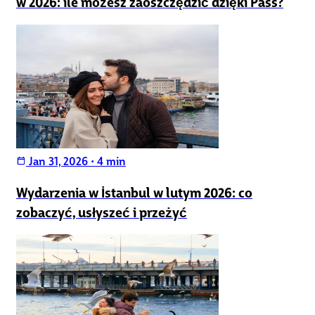
w 2026: ile możesz zaoszczędzić dzięki Pass?
Jan 31, 2026
•
4 min
calendar_today
Wydarzenia w İstanbul w lutym 2026: co
zobaczyć, usłyszeć i przeżyć