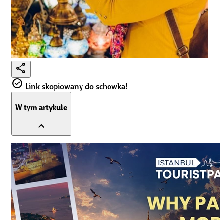
share
check_circle
Link skopiowany do schowka!
W tym artykule
expand_less