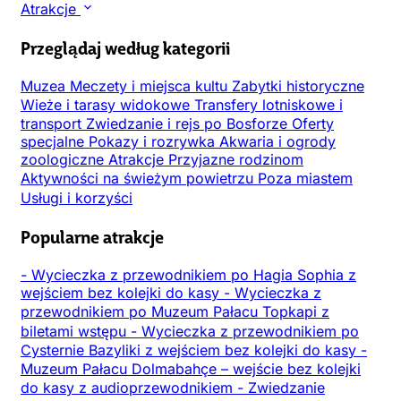
Atrakcje
Przeglądaj według kategorii
Muzea
Meczety i miejsca kultu
Zabytki historyczne
Wieże i tarasy widokowe
Transfery lotniskowe i
transport
Zwiedzanie i rejs po Bosforze
Oferty
specjalne
Pokazy i rozrywka
Akwaria i ogrody
zoologiczne
Atrakcje
Przyjazne rodzinom
Aktywności na świeżym powietrzu
Poza miastem
Usługi i korzyści
Popularne atrakcje
-
Wycieczka z przewodnikiem po Hagia Sophia z
wejściem bez kolejki do kasy
-
Wycieczka z
przewodnikiem po Muzeum Pałacu Topkapi z
biletami wstępu
-
Wycieczka z przewodnikiem po
Cysternie Bazyliki z wejściem bez kolejki do kasy
-
Muzeum Pałacu Dolmabahçe – wejście bez kolejki
do kasy z audioprzewodnikiem
-
Zwiedzanie