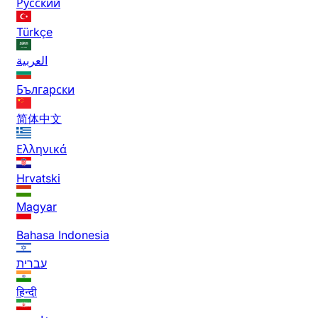
Русский
Türkçe
العربية
Български
简体中文
Ελληνικά
Hrvatski
Magyar
Bahasa Indonesia
עברית
हिन्दी