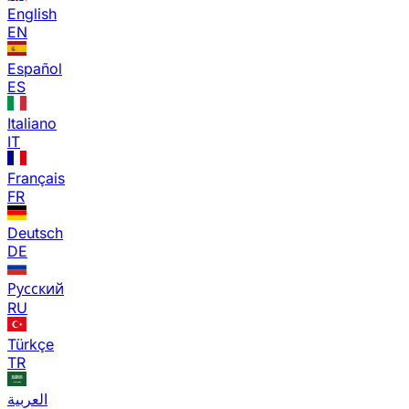
English
EN
Español
ES
Italiano
IT
Français
FR
Deutsch
DE
Русский
RU
Türkçe
TR
العربية