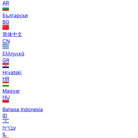
AR
Български
BG
简体中文
CN
Ελληνικά
GR
Hrvatski
HR
Magyar
HU
Bahasa Indonesia
ID
עברית
IL