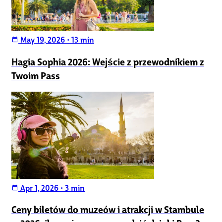
May 19, 2026
•
13 min
calendar_today
Hagia Sophia 2026: Wejście z przewodnikiem z
Twoim Pass
Apr 1, 2026
•
3 min
calendar_today
Ceny biletów do muzeów i atrakcji w Stambule