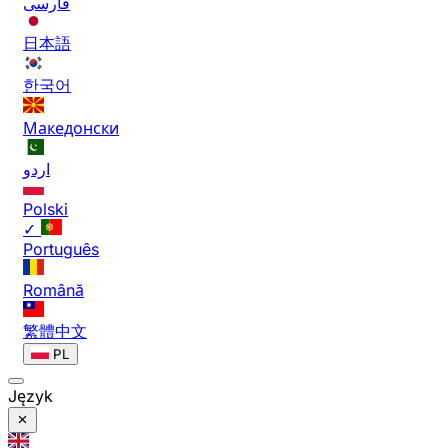
فارسی
日本語
한국어
Македонски
اردو
Polski
✓
Português
Română
繁體中文
PL
Język