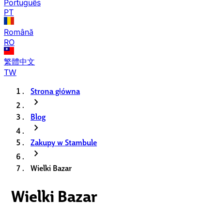
Português
PT
Română
RO
繁體中文
TW
Strona główna
chevron_right
Blog
chevron_right
Zakupy w Stambule
chevron_right
Wielki Bazar
Wielki Bazar