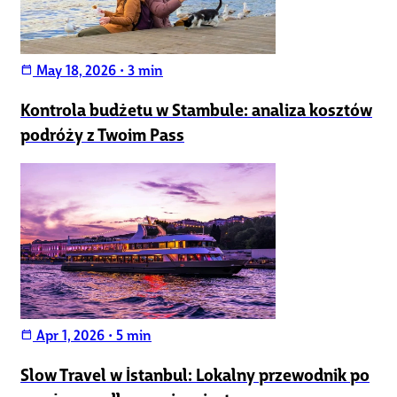
May 18, 2026
•
3 min
calendar_today
Kontrola budżetu w Stambule: analiza kosztów
podróży z Twoim Pass
Apr 1, 2026
•
5 min
calendar_today
Slow Travel w İstanbul: Lokalny przewodnik po