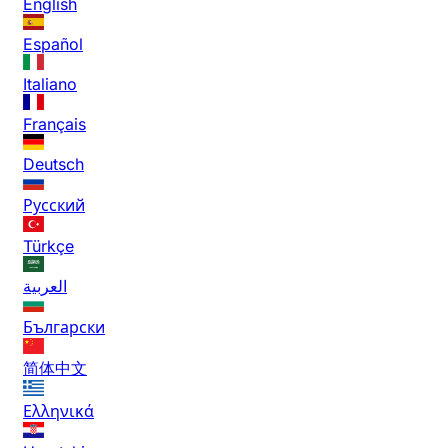
English
Español
Italiano
Français
Deutsch
Русский
Türkçe
العربية
Български
简体中文
Ελληνικά