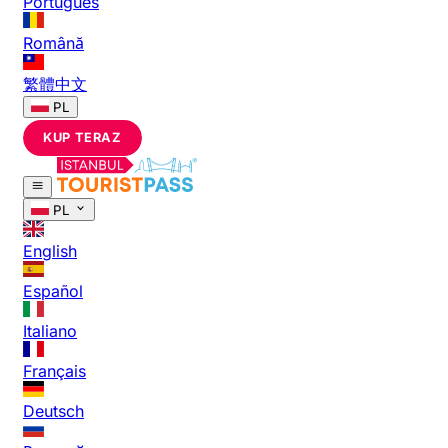
Português
Română
繁體中文
PL
KUP TERAZ
PL
English
Español
Italiano
Français
Deutsch