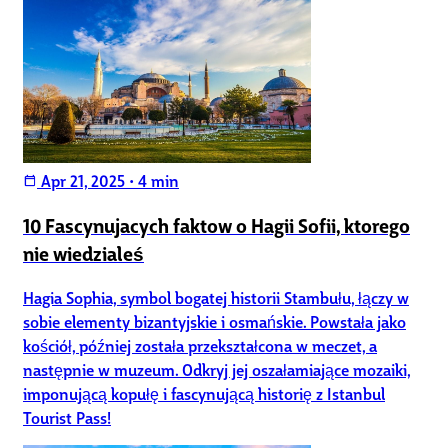
Apr 21, 2025
•
4 min
calendar_today
10 Fascynujacych faktow o Hagii Sofii, ktorego
nie wiedzialeś
Hagia Sophia, symbol bogatej historii Stambułu, łączy w
sobie elementy bizantyjskie i osmańskie. Powstała jako
kościół, później została przekształcona w meczet, a
następnie w muzeum. Odkryj jej oszałamiające mozaiki,
imponującą kopułę i fascynującą historię z Istanbul
Tourist Pass!