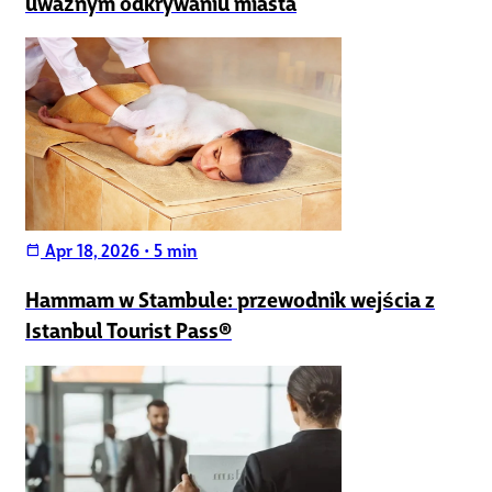
uważnym odkrywaniu miasta
Apr 18, 2026
•
5 min
calendar_today
Hammam w Stambule: przewodnik wejścia z
Istanbul Tourist Pass®