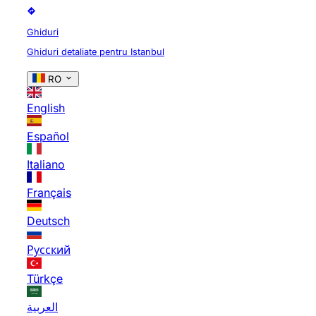
Ghiduri
Ghiduri detaliate pentru Istanbul
RO
English
Español
Italiano
Français
Deutsch
Русский
Türkçe
العربية