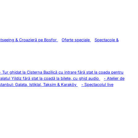
htseeing & Croazieră pe Bosfor
Oferte speciale
Spectacole &
-
Tur ghidat la Cisterna Bazilică cu intrare fără stat la coada pentru
Palatul Yildiz fără stat la coadă la bilete, cu ghid audio
-
Atelier de
stanbul: Galata, Istiklal, Taksim & Karaköy
-
Spectacolul live