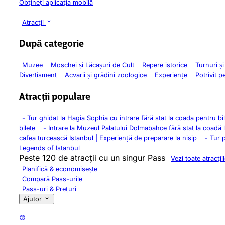
Obțineți aplicația mobilă
Atracții
După categorie
Muzee
Moschei și Lăcașuri de Cult
Repere istorice
Turnuri ș
Divertisment
Acvarii și grădini zoologice
Experiențe
Potrivit p
Atracții populare
-
Tur ghidat la Hagia Sophia cu intrare fără stat la coada pentru bi
bilete
-
Intrare la Muzeul Palatului Dolmabahce fără stat la coadă 
cafea turcească Istanbul | Experiență de preparare la nisip
-
Tur 
Legends of Istanbul
Peste 120 de atracții cu un singur Pass
Vezi toate atracții
Planifică & economisește
Compară Pass-urile
Pass-uri & Prețuri
Ajutor