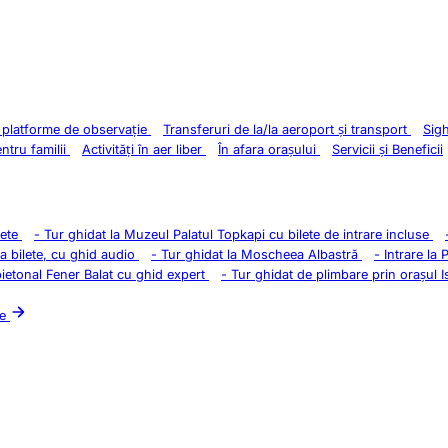
i platforme de observație
Transferuri de la/la aeroport și transport
Sig
entru familii
Activități în aer liber
În afara orașului
Servicii și Beneficii
lete
-
Tur ghidat la Muzeul Palatul Topkapi cu bilete de intrare incluse
la bilete, cu ghid audio
-
Tur ghidat la Moscheea Albastră
-
Intrare la 
pietonal Fener Balat cu ghid expert
-
Tur ghidat de plimbare prin orașul I
le