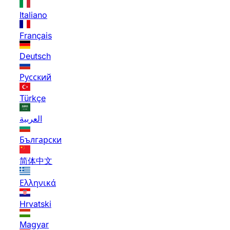
Italiano
Français
Deutsch
Русский
Türkçe
العربية
Български
简体中文
Ελληνικά
Hrvatski
Magyar