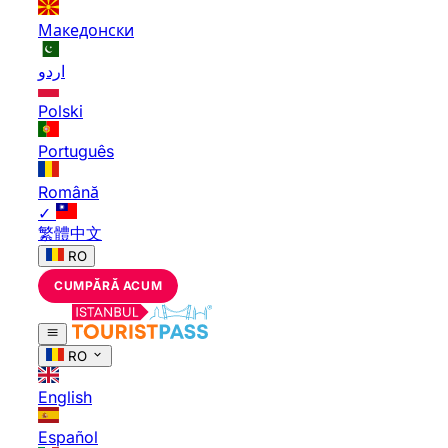
Македонски
اردو
Polski
Português
Română
✓
繁體中文
RO
CUMPĂRĂ ACUM
RO
English
Español