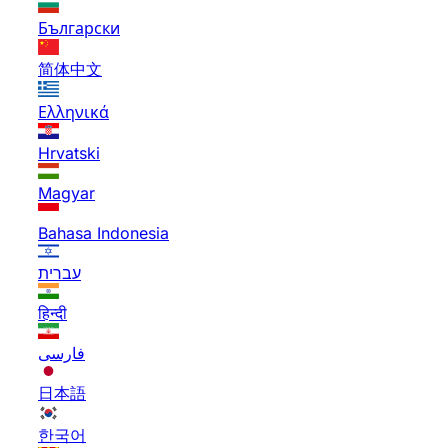
Български
简体中文
Ελληνικά
Hrvatski
Magyar
Bahasa Indonesia
עברית
हिन्दी
فارسی
日本語
한국어