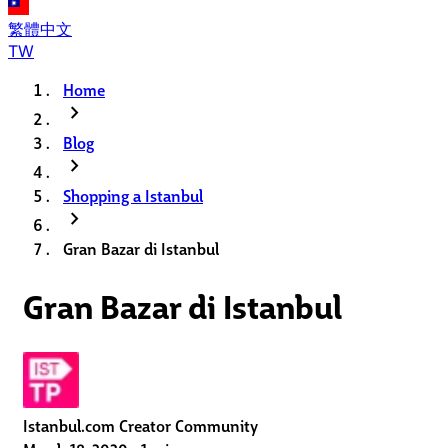
繁體中文
TW
Home
chevron_right
Blog
chevron_right
Shopping a Istanbul
chevron_right
Gran Bazar di Istanbul
Gran Bazar di Istanbul
Istanbul.com Creator Community