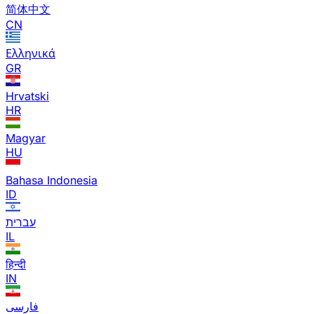
简体中文
CN
Ελληνικά
GR
Hrvatski
HR
Magyar
HU
Bahasa Indonesia
ID
עברית
IL
हिन्दी
IN
فارسی