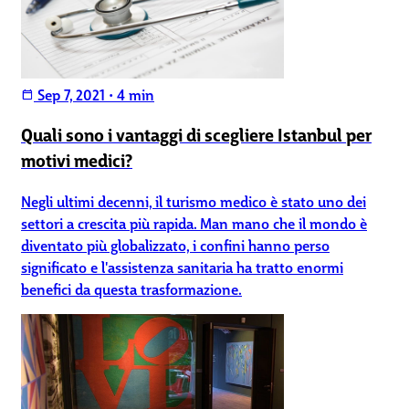
Sep 7, 2021
•
4 min
calendar_today
Quali sono i vantaggi di scegliere Istanbul per
motivi medici?
Negli ultimi decenni, il turismo medico è stato uno dei
settori a crescita più rapida. Man mano che il mondo è
diventato più globalizzato, i confini hanno perso
significato e l'assistenza sanitaria ha tratto enormi
benefici da questa trasformazione.