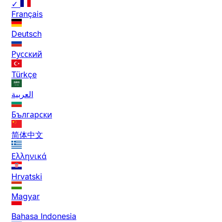
✓
Français
Deutsch
Русский
Türkçe
العربية
Български
简体中文
Ελληνικά
Hrvatski
Magyar
Bahasa Indonesia