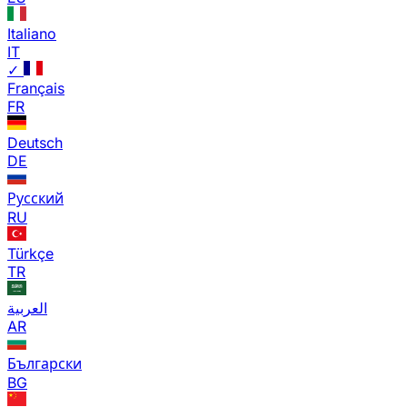
Italiano
IT
✓
Français
FR
Deutsch
DE
Русский
RU
Türkçe
TR
العربية
AR
Български
BG