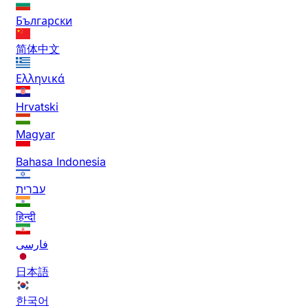
Български
简体中文
Ελληνικά
Hrvatski
Magyar
Bahasa Indonesia
עברית
हिन्दी
فارسی
日本語
한국어