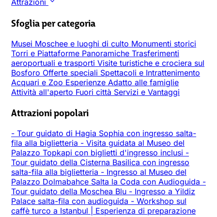
Attrazioni
Sfoglia per categoria
Musei
Moschee e luoghi di culto
Monumenti storici
Torri e Piattaforme Panoramiche
Trasferimenti
aeroportuali e trasporti
Visite turistiche e crociera sul
Bosforo
Offerte speciali
Spettacoli e Intrattenimento
Acquari e Zoo
Esperienze
Adatto alle famiglie
Attività all'aperto
Fuori città
Servizi e Vantaggi
Attrazioni popolari
-
Tour guidato di Hagia Sophia con ingresso salta-
fila alla biglietteria
-
Visita guidata al Museo del
Palazzo Topkapi con biglietti d'ingresso inclusi
-
Tour guidato della Cisterna Basilica con ingresso
salta-fila alla biglietteria
-
Ingresso al Museo del
Palazzo Dolmabahce Salta la Coda con Audioguida
-
Tour guidato della Moschea Blu
-
Ingresso a Yildiz
Palace salta-fila con audioguida
-
Workshop sul
caffè turco a Istanbul | Esperienza di preparazione