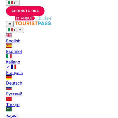
IT
ACQUISTA ORA
IT
English
Español
Italiano
✓
Français
Deutsch
Русский
Türkçe
العربية