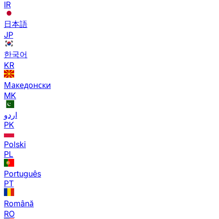
IR
日本語
JP
한국어
KR
Македонски
MK
اردو
PK
Polski
PL
Português
PT
Română
RO