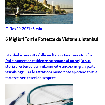
Nov 19, 2021
•
5 min
calendar_today
6 Migliori Torri e Fortezze da Visitare a Istanbul
Istanbul è una città dalle molteplici tessiture storiche.
Dalle numerose residenze ottomane ai musei, la sua
storia si estende per millenni ed è ancora in gran parte
visibile oggi. Tra le attrazioni meno note spiccano torri e
fortezze, veri tesori da scoprire.