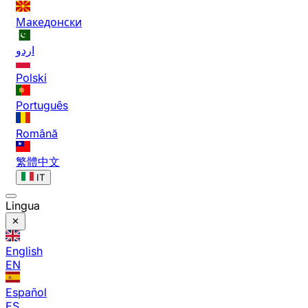
Македонски
اردو
Polski
Português
Română
繁體中文
IT
Lingua
English
EN
Español
ES