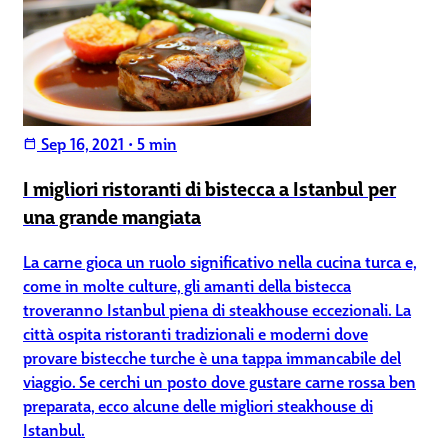
Sep 16, 2021
•
5 min
calendar_today
I migliori ristoranti di bistecca a Istanbul per
una grande mangiata
La carne gioca un ruolo significativo nella cucina turca e,
come in molte culture, gli amanti della bistecca
troveranno Istanbul piena di steakhouse eccezionali. La
città ospita ristoranti tradizionali e moderni dove
provare bistecche turche è una tappa immancabile del
viaggio. Se cerchi un posto dove gustare carne rossa ben
preparata, ecco alcune delle migliori steakhouse di
Istanbul.