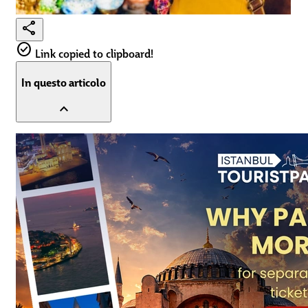
share
check_circle
Link copied to clipboard!
In questo articolo
expand_less