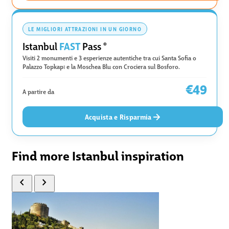
LE MIGLIORI ATTRAZIONI IN UN GIORNO
FAST
Istanbul
Pass
®
Visiti 2 monumenti e 3 esperienze autentiche tra cui Santa Sofia o
Palazzo Topkapı e la Moschea Blu con Crociera sul Bosforo.
€49
A partire da
Acquista e Risparmia
Find more Istanbul inspiration
chevron_left
chevron_right