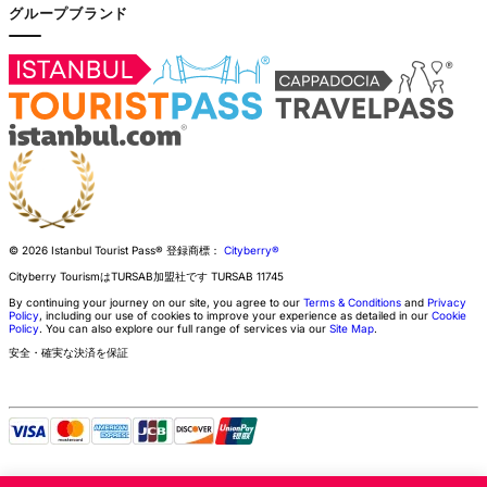
グループブランド
© 2026 Istanbul Tourist Pass®
登録商標：
Cityberry®
Cityberry TourismはTURSAB加盟社です
TURSAB
11745
By continuing your journey on our site, you agree to our
Terms & Conditions
and
Privacy
Policy
, including our use of cookies to improve your experience as detailed in our
Cookie
Policy
. You can also explore our full range of services via our
Site Map
.
安全・確実な決済を保証