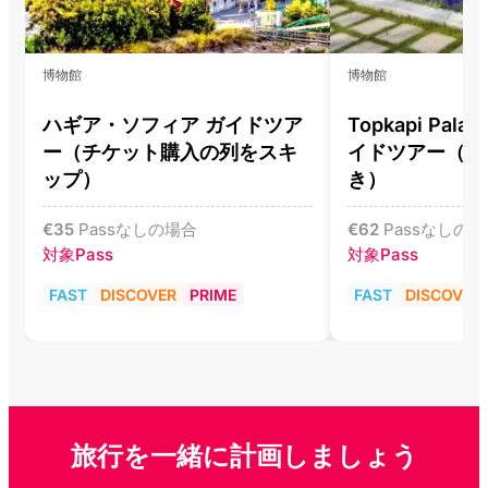
博物館
博物館
ハギア・ソフィア ガイドツア
Topkapi Pala
ー（チケット購入の列をスキ
イドツアー（入
ップ）
き）
€
35
Passなしの場合
€
62
Passなしの
対象Pass
対象Pass
FAST
DISCOVER
PRIME
FAST
DISCOVER
旅行を一緒に計画しましょう