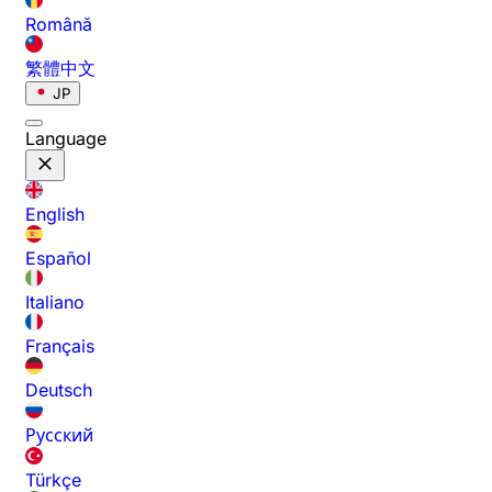
Română
繁體中文
JP
Language
English
Español
Italiano
Français
Deutsch
Русский
Türkçe