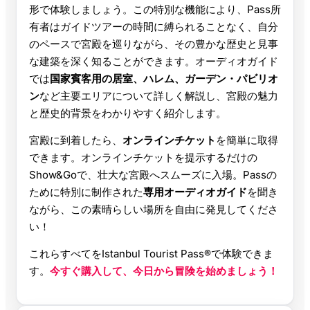
形で体験しましょう。この特別な機能により、Pass所
有者はガイドツアーの時間に縛られることなく、自分
のペースで宮殿を巡りながら、その豊かな歴史と見事
な建築を深く知ることができます。オーディオガイド
では
国家賓客用の居室、ハレム、ガーデン・パビリオ
ン
など主要エリアについて詳しく解説し、宮殿の魅力
と歴史的背景をわかりやすく紹介します。
宮殿に到着したら、
オンラインチケット
を簡単に取得
できます。オンラインチケットを提示するだけの
Show&Goで、壮大な宮殿へスムーズに入場。Passの
ために特別に制作された
専用オーディオガイド
を聞き
ながら、この素晴らしい場所を自由に発見してくださ
い！
これらすべてをIstanbul Tourist Pass®で体験できま
す。
今すぐ購入して、今日から冒険を始めましょう！