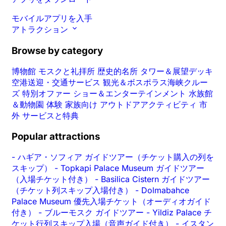
モバイルアプリを入手
アトラクション
Browse by category
博物館
モスクと礼拝所
歴史的名所
タワー＆展望デッキ
空港送迎・交通サービス
観光＆ボスポラス海峡クルー
ズ
特別オファー
ショー＆エンターテインメント
水族館
＆動物園
体験
家族向け
アウトドアアクティビティ
市
外
サービスと特典
Popular attractions
-
ハギア・ソフィア ガイドツアー（チケット購入の列を
スキップ）
-
Topkapi Palace Museum ガイドツアー
（入場チケット付き）
-
Basilica Cistern ガイドツアー
（チケット列スキップ入場付き）
-
Dolmabahce
Palace Museum 優先入場チケット（オーディオガイド
付き）
-
ブルーモスク ガイドツアー
-
Yildiz Palace チ
ケット行列スキップ入場（音声ガイド付き）
-
イスタン