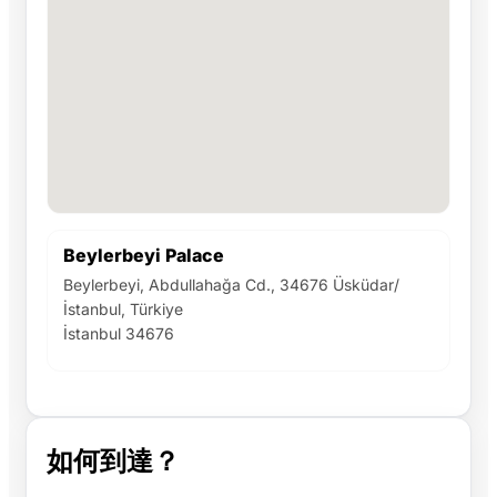
Beylerbeyi Palace
Beylerbeyi, Abdullahağa Cd., 34676 Üsküdar/
İstanbul, Türkiye
İstanbul 34676
如何到達？