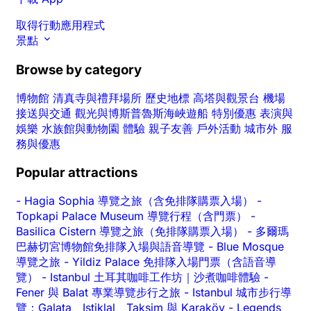
取得行動應用程式
景點
Browse by category
博物館
清真寺與禮拜場所
歷史地標
高塔與觀景台
機場
接送與交通
觀光與博斯普魯斯海峽遊船
特別優惠
表演與
娛樂
水族館與動物園
體驗
親子友善
戶外活動
城市外
服
務與優惠
Popular attractions
-
Hagia Sophia 導覽之旅（含免排隊購票入場）
-
Topkapi Palace Museum 導覽行程（含門票）
-
Basilica Cistern 導覽之旅（免排隊購票入場）
-
多爾瑪
巴赫切宮博物館免排隊入場與語音導覽
-
Blue Mosque
導覽之旅
-
Yildiz Palace 免排隊入場門票（含語音導
覽）
-
Istanbul 土耳其咖啡工作坊｜沙煮咖啡體驗
-
Fener 與 Balat 專業導覽步行之旅
-
Istanbul 城市步行導
覽：Galata、Istiklal、Taksim 與 Karaköy
-
Legends