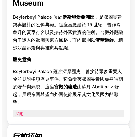
Museum
Beylerbeyi Palace 位於
伊斯坦堡亞洲區
，是鄂圖曼建
築與設計的宏偉典範。這座宮殿建於 19 世紀，曾作為
蘇丹的夏季行宮以及接待外國貴賓的住所。宮殿外觀融
合了迷人的歐洲與東方風格，而內部則以
奢華裝飾
、精
緻水晶吊燈與典雅家具點綴。
歷史意義
Beylerbeyi Palace 蘊含深厚歷史，曾接待眾多重要人
物並見證多項歷史事件。它象徵著鄂圖曼帝國鼎盛時期
的奢華與氣勢。這座
宮殿的建造
由蘇丹 Abdülaziz 發
起，展現帝國希望向外國使節展示其文化與國力的願
望。
展開
行前須知