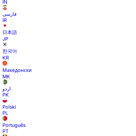
IN
فارسی
IR
日本語
JP
한국어
KR
Македонски
MK
اردو
PK
Polski
PL
Português
PT