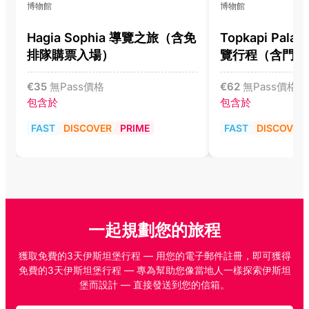
博物館
博物館
Hagia Sophia 導覽之旅（含免
Topkapi Pala
排隊購票入場）
覽行程（含門票
€
35
無Pass價格
€
62
無Pass價格
包含於
包含於
FAST
DISCOVER
PRIME
FAST
DISCOVER
一起規劃您的旅程
獲取免費的3天伊斯坦堡行程 — 用您的電子郵件註冊，即可獲得
免費的3天伊斯坦堡行程 — 專為幫助您像當地人一樣探索伊斯坦
堡而設計 — 直接發送到您的信箱。