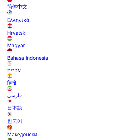
简体中文
Ελληνικά
Hrvatski
Magyar
Bahasa Indonesia
עברית
हिन्दी
فارسی
日本語
한국어
Македонски