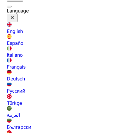
Language
English
Español
Italiano
Français
Deutsch
Русский
Türkçe
العربية
Български