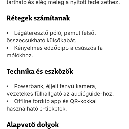
tartható és elég meleg a nyitott fedélzethez.
Rétegek számítanak
Légáteresztő póló, pamut felső,
összecsukható külsőkabát.
Kényelmes edzőcipő a csúszós fa
mólókhoz.
Technika és eszközök
Powerbank, éjjeli fényű kamera,
vezetékes fülhallgató az audióguide-hoz.
Offline fordító app és QR-kókkal
használható e-ticketek.
Alapvető dolgok