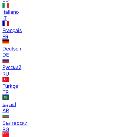
Italiano
IT
Français
FR
Deutsch
DE
Русский
RU
Türkçe
TR
العربية
AR
Български
BG