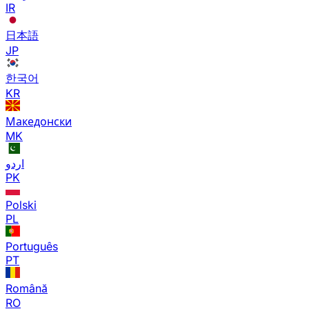
IR
日本語
JP
한국어
KR
Македонски
MK
اردو
PK
Polski
PL
Português
PT
Română
RO