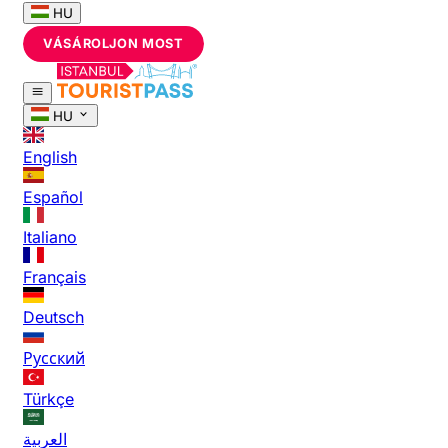
HU
VÁSÁROLJON MOST
HU
English
Español
Italiano
Français
Deutsch
Русский
Türkçe
العربية