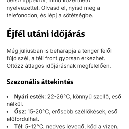
belső tippekről, mind közérthető
nyelvezettel. Olvasd el, nyisd meg a
telefonodon, és lépj a sötétségbe.
Éjfél utáni időjárás
Még júliusban is beharapja a tenger felől
fújó szél, a téli front gyorsan érkezhet.
Öltözz átlagos időjárásnak megfelelően.
Szezonális áttekintés
Nyári esték
: 22-26°C, könnyű szellő, eső
nélkül.
Ősz
: 15-20°C, erősebb széllökések, eső
előfordulhat.
Tél
: 5-12°C, nedves levegő, köd a vízen.