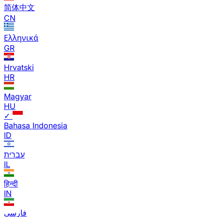
简体中文
CN
Ελληνικά
GR
Hrvatski
HR
Magyar
HU
✓
Bahasa Indonesia
ID
עברית
IL
हिन्दी
IN
فارسی