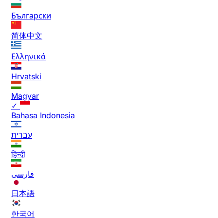
Български
简体中文
Ελληνικά
Hrvatski
Magyar
✓
Bahasa Indonesia
עברית
हिन्दी
فارسی
日本語
한국어