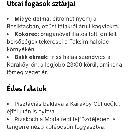
Utcai fogások sztárjai
Midye dolma
: citromot nyomj a
Besiktasban, ezüst tálakról árult kagylókra.
Kokorec
: oregánóval illatosított, grillelt
belsőségek tekercsei a Taksim halpiac
környékén.
Balik ekmek
: friss halas szendvics a
Karaköy-ön, a legjobb 23:00 körül, amikor a
tömeg véget ér.
Édes falatok
Pisztáciás baklava a Karaköy Güllüoğlu,
éjfél után is nyitva.
Rízskoch a Moda régi tejfőzdéjében, a
tengerre néző kőlépcsőn fogyasztva.