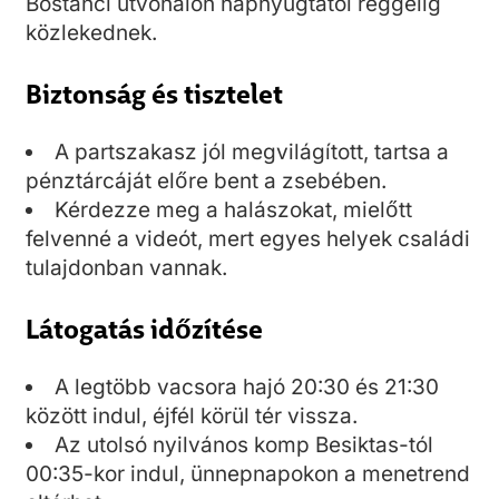
Bostancı útvonalon napnyugtától reggelig
közlekednek.
Biztonság és tisztelet
A partszakasz jól megvilágított, tartsa a
pénztárcáját előre bent a zsebében.
Kérdezze meg a halászokat, mielőtt
felvenné a videót, mert egyes helyek családi
tulajdonban vannak.
Látogatás időzítése
A legtöbb vacsora hajó 20:30 és 21:30
között indul, éjfél körül tér vissza.
Az utolsó nyilvános komp Besiktas-tól
00:35-kor indul, ünnepnapokon a menetrend