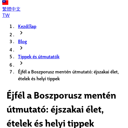
繁體中文
TW
Kezdőlap
chevron_right
Blog
chevron_right
Tippek és útmutatók
chevron_right
Éjfél a Boszporusz mentén útmutató: éjszakai élet,
ételek és helyi tippek
Éjfél a Boszporusz mentén
útmutató: éjszakai élet,
ételek és helyi tippek