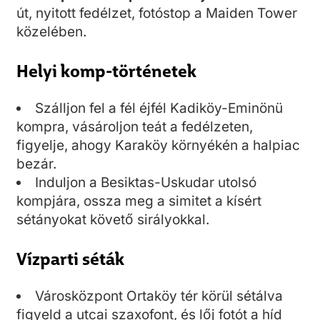
út, nyitott fedélzet, fotóstop a Maiden Tower
közelében.
Helyi komp-történetek
Szálljon fel a fél éjfél Kadiköy-Eminönü
kompra, vásároljon teát a fedélzeten,
figyelje, ahogy Karaköy környékén a halpiac
bezár.
Induljon a Besiktas-Uskudar utolsó
kompjára, ossza meg a simitet a kísért
sétányokat követő sirályokkal.
Vízparti séták
Városközpont Ortaköy tér körül sétálva
figyeld a utcai szaxofont, és lőj fotót a híd