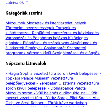
Látnivalók
Kategóriák szerint
Múzeumok
Mecsetek és istentiszteleti helyek
Történelmi nevezetességek
Tornyok és
kilátóteraszok
Repülőtéri transzferek és közlekedés
Városnézés és Bosphorus hajózás
Különleges
ajánlatok
Előadások és szórakozás
Akváriumok és
állatkertek
Élmények
Családbarát
Szabadtéri
programok
Városon kívül
Szolgáltatások és előnyök
Népszerű látnivalók
-
Hagia Sophia vezetett túra soron kívüli belépéssel
-
Topkapi Palace Museum vezetett túra
belépőjegyekkel
-
Yerebatan Ciszterna vezetett túra
soron kívüli belépéssel
-
Dolmabahce Palota
Múzeum soron kívüli belépés audioguide-dal
-
Kék
mecset vezetett túra
-
Yıldız Sarayı Bilet Sırasını Atla
Girişi ve Sesli Rehber
-
Török kávé workshop