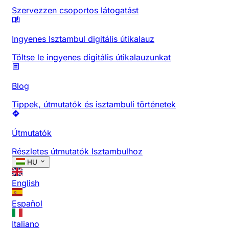
Szervezzen csoportos látogatást
Ingyenes Isztambul digitális útikalauz
Töltse le ingyenes digitális útikalauzunkat
Blog
Tippek, útmutatók és isztambuli történetek
Útmutatók
Részletes útmutatók Isztambulhoz
HU
English
Español
Italiano