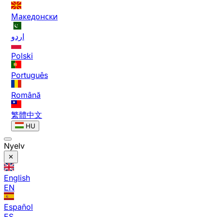
Македонски
اردو
Polski
Português
Română
繁體中文
HU
Nyelv
English
EN
Español
ES