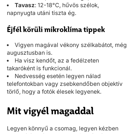
Tavasz
: 12-18°C, hűvös szélok,
napnyugta utáni tiszta ég.
Éjfél körüli mikroklíma tippek
Vigyen magával vékony szélkabátot, még
augusztusban is.
Ha visz kendőt, az a fedélzeten
takaróként is funkcionál.
Nedvesség esetén legyen nálad
telefontokban vagy zsebkendőben objektív
törlő, hogy a fotók élesek legyenek.
Mit vigyél magaddal
Legyen könnyű a csomag, legyen kézben