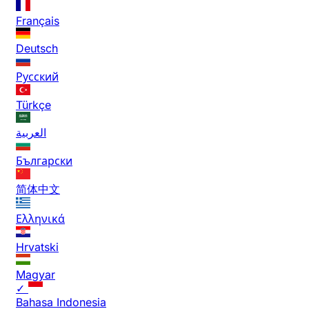
Français
Deutsch
Русский
Türkçe
العربية
Български
简体中文
Ελληνικά
Hrvatski
Magyar
✓
Bahasa Indonesia