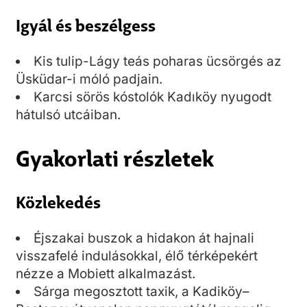
Igyál és beszélgess
Kis tulip-Lágy teás poharas ücsörgés az
Üsküdar-i móló padjain.
Karcsi sörös kóstolók Kadıköy nyugodt
hátulsó utcáiban.
Gyakorlati részletek
Közlekedés
Éjszakai buszok a hidakon át hajnali
visszafelé indulásokkal, élő térképekért
nézze a Mobiett alkalmazást.
Sárga megosztott taxik, a Kadiköy–