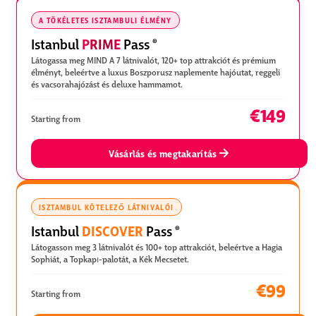
A TÖKÉLETES ISZTAMBULI ÉLMÉNY
PRIME
Istanbul
Pass
®
Látogassa meg MIND A 7 látnivalót, 120+ top attrakciót és prémium
élményt, beleértve a luxus Boszporusz naplemente hajóutat, reggeli
és vacsorahajózást és deluxe hammamot.
€149
Starting from
Vásárlás és megtakarítás
ISZTAMBUL KÖTELEZŐ LÁTNIVALÓI
DISCOVER
Istanbul
Pass
®
Látogasson meg 3 látnivalót és 100+ top attrakciót, beleértve a Hagia
Sophiát, a Topkapı-palotát, a Kék Mecsetet.
€99
Starting from