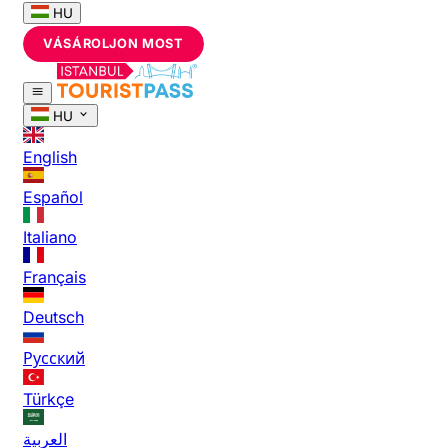
HU
VÁSÁROLJON MOST
HU
English
Español
Italiano
Français
Deutsch
Русский
Türkçe
العربية