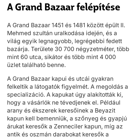
A Grand Bazaar felépítése
A Grand Bazaar 1451 és 1481 között épült II.
Mehmed szultán uralkodása idején, és a
világ egyik legnagyobb, legrégebbi fedett
bazárja. Területe 30 700 négyzetméter, több
mint 60 utca, sikátor és több mint 4 000
üzlet található benne.
A Grand Bazaar kapui és utcái gyakran
felkeltik a látogatók figyelmét. A megoldás a
specializáció. A kapukat úgy alakították ki,
hogy a vásárlók ne tévedjenek el. Például
arany és ékszerek keresőinek a Beyazit
kapun kell bemenniük, a szőnyeg és gyapjú
árukat keresők a Zenneciler kapun, míg az
antik és oszmán darabokat keresők a