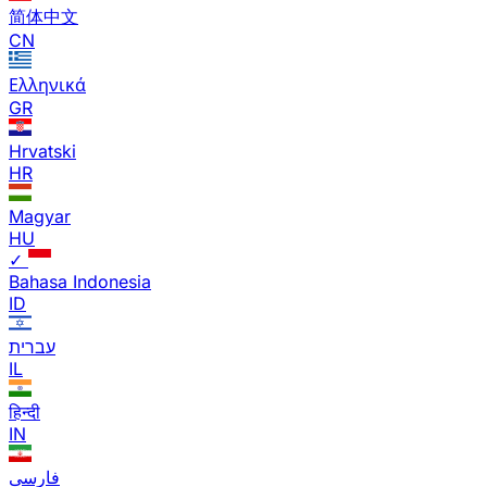
简体中文
CN
Ελληνικά
GR
Hrvatski
HR
Magyar
HU
✓
Bahasa Indonesia
ID
עברית
IL
हिन्दी
IN
فارسی