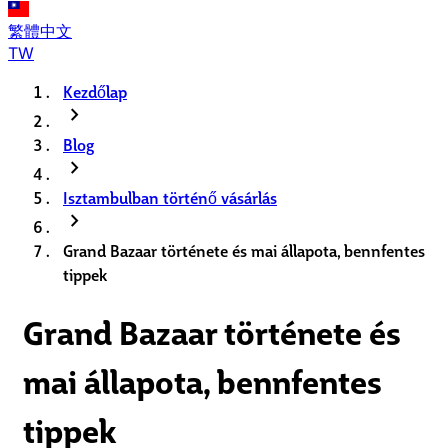
繁體中文
TW
Kezdőlap
chevron_right
Blog
chevron_right
Isztambulban történő vásárlás
chevron_right
Grand Bazaar története és mai állapota, bennfentes
tippek
Grand Bazaar története és
mai állapota, bennfentes
tippek