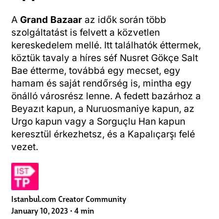
A
Grand Bazaar
az idők során több
szolgáltatást is felvett a közvetlen
kereskedelem mellé. Itt találhatók éttermek,
köztük tavaly a híres séf Nusret Gökçe Salt
Bae étterme, továbbá egy mecset, egy
hamam és saját rendőrség is, mintha egy
önálló városrész lenne. A fedett bazárhoz a
Beyazıt kapun, a Nuruosmaniye kapun, az
Urgo kapun vagy a Sorguçlu Han kapun
keresztül érkezhetsz, és a Kapalıçarşı felé
vezet.
Istanbul.com Creator Community
January 10, 2023
•
4 min