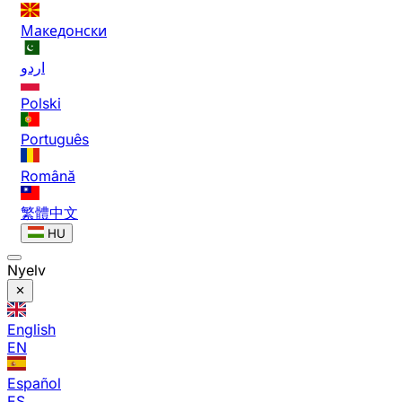
Македонски
اردو
Polski
Português
Română
繁體中文
HU
Nyelv
English
EN
Español
ES