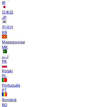
IR
日本語
JP
한국어
KR
Македонски
MK
اردو
PK
Polski
PL
Português
PT
Română
RO