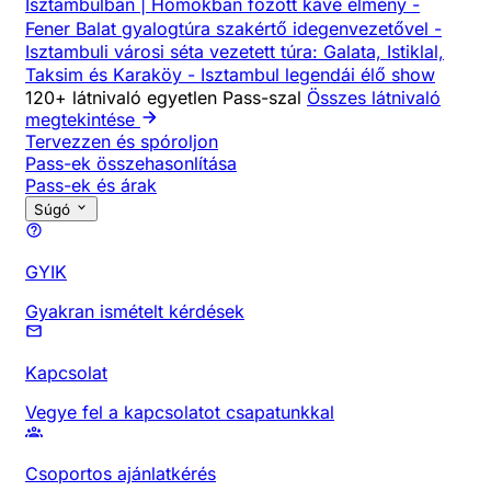
Isztambulban | Homokban főzött kávé élmény
-
Fener Balat gyalogtúra szakértő idegenvezetővel
-
Isztambuli városi séta vezetett túra: Galata, Istiklal,
Taksim és Karaköy
-
Isztambul legendái élő show
120+ látnivaló egyetlen Pass-szal
Összes látnivaló
megtekintése
Tervezzen és spóroljon
Pass-ek összehasonlítása
Pass-ek és árak
Súgó
GYIK
Gyakran ismételt kérdések
Kapcsolat
Vegye fel a kapcsolatot csapatunkkal
Csoportos ajánlatkérés