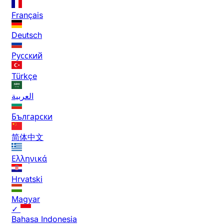
Français
Deutsch
Русский
Türkçe
العربية
Български
简体中文
Ελληνικά
Hrvatski
Magyar
✓
Bahasa Indonesia