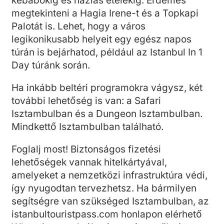
kebabokig és házias ételekig. Érdemes
megtekinteni a Hagia Irene-t és a Topkapi
Palotát is. Lehet, hogy a város
legikonikusabb helyeit egy egész napos
túrán is bejárhatod, például az Istanbul In 1
Day túránk során.
Ha inkább beltéri programokra vágysz, két
további lehetőség is van: a Safari
Isztambulban és a Dungeon Isztambulban.
Mindkettő Isztambulban található.
Foglalj most! Biztonságos fizetési
lehetőségek vannak hitelkártyával,
amelyeket a nemzetközi infrastruktúra védi,
így nyugodtan tervezhetsz. Ha bármilyen
segítségre van szükséged Isztambulban, az
istanbultouristpass.com honlapon elérhető