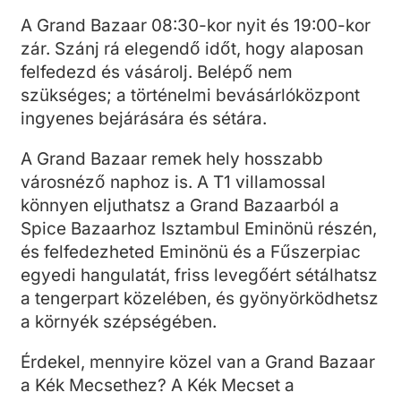
A Grand Bazaar 08:30-kor nyit és 19:00-kor
zár. Szánj rá elegendő időt, hogy alaposan
felfedezd és vásárolj. Belépő nem
szükséges; a történelmi bevásárlóközpont
ingyenes bejárására és sétára.
A Grand Bazaar remek hely hosszabb
városnéző naphoz is. A T1 villamossal
könnyen eljuthatsz a Grand Bazaarból a
Spice Bazaarhoz Isztambul Eminönü részén,
és felfedezheted Eminönü és a Fűszerpiac
egyedi hangulatát, friss levegőért sétálhatsz
a tengerpart közelében, és gyönyörködhetsz
a környék szépségében.
Érdekel, mennyire közel van a Grand Bazaar
a Kék Mecsethez? A Kék Mecset a