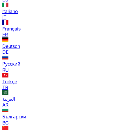
Italiano
IT
Français
FR
Deutsch
DE
Русский
RU
Türkçe
TR
العربية
AR
Български
BG