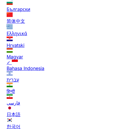
Български
简体中文
Ελληνικά
Hrvatski
Magyar
✓
Bahasa Indonesia
עברית
हिन्दी
فارسی
日本語
한국어