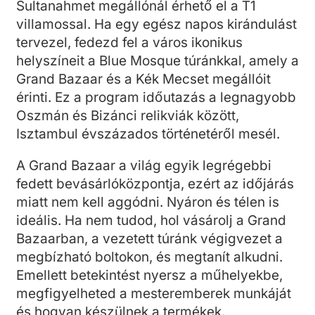
Sultanahmet megállónál érhető el a T1
villamossal. Ha egy egész napos kirándulást
tervezel, fedezd fel a város ikonikus
helyszíneit a Blue Mosque túránkkal, amely a
Grand Bazaar és a Kék Mecset megállóit
érinti. Ez a program időutazás a legnagyobb
Oszmán és Bizánci relikviák között,
Isztambul évszázados történetéről mesél.
A Grand Bazaar a világ egyik legrégebbi
fedett bevásárlóközpontja, ezért az időjárás
miatt nem kell aggódni. Nyáron és télen is
ideális. Ha nem tudod, hol vásárolj a Grand
Bazaarban, a vezetett túránk végigvezet a
megbízható boltokon, és megtanít alkudni.
Emellett betekintést nyersz a műhelyekbe,
megfigyelheted a mesteremberek munkáját
és hogyan készülnek a termékek.