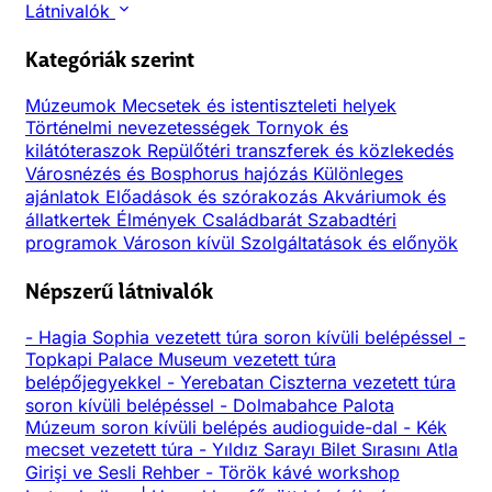
Látnivalók
Kategóriák szerint
Múzeumok
Mecsetek és istentiszteleti helyek
Történelmi nevezetességek
Tornyok és
kilátóteraszok
Repülőtéri transzferek és közlekedés
Városnézés és Bosphorus hajózás
Különleges
ajánlatok
Előadások és szórakozás
Akváriumok és
állatkertek
Élmények
Családbarát
Szabadtéri
programok
Városon kívül
Szolgáltatások és előnyök
Népszerű látnivalók
-
Hagia Sophia vezetett túra soron kívüli belépéssel
-
Topkapi Palace Museum vezetett túra
belépőjegyekkel
-
Yerebatan Ciszterna vezetett túra
soron kívüli belépéssel
-
Dolmabahce Palota
Múzeum soron kívüli belépés audioguide-dal
-
Kék
mecset vezetett túra
-
Yıldız Sarayı Bilet Sırasını Atla
Girişi ve Sesli Rehber
-
Török kávé workshop