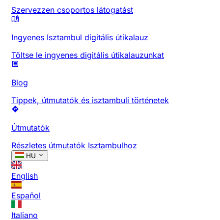
Szervezzen csoportos látogatást
Ingyenes Isztambul digitális útikalauz
Töltse le ingyenes digitális útikalauzunkat
Blog
Tippek, útmutatók és isztambuli történetek
Útmutatók
Részletes útmutatók Isztambulhoz
HU
English
Español
Italiano