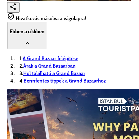
share
check_circle
Hivatkozás másolva a vágólapra!
Ebben a cikkben
expand_less
1.
A Grand Bazaar felépítése
2.
Árak a Grand Bazaarban
3.
Hol található a Grand Bazaar
4.
Bennfentes tippek a Grand Bazaarhoz