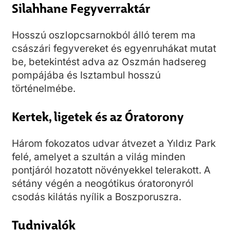
Silahhane Fegyverraktár
Hosszú oszlopcsarnokból álló terem ma
császári fegyvereket és egyenruhákat mutat
be, betekintést adva az Oszmán hadsereg
pompájába és Isztambul hosszú
történelmébe.
Kertek, ligetek és az Óratorony
Három fokozatos udvar átvezet a Yıldız Park
felé, amelyet a szultán a világ minden
pontjáról hozatott növényekkel telerakott. A
sétány végén a neogótikus óratoronyról
csodás kilátás nyílik a Boszporuszra.
Tudnivalók