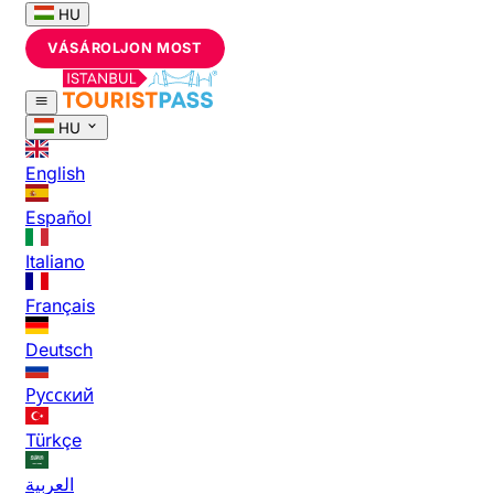
HU
VÁSÁROLJON MOST
HU
English
Español
Italiano
Français
Deutsch
Русский
Türkçe
العربية