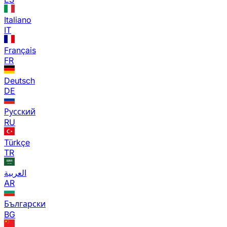
Italiano
IT
Français
FR
Deutsch
DE
Русский
RU
Türkçe
TR
العربية
AR
Български
BG