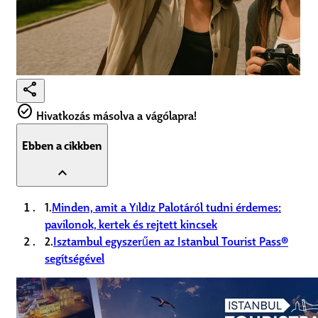
share
check_circle
Hivatkozás másolva a vágólapra!
Ebben a cikkben
expand_less
1.
Minden, amit a Yıldız Palotáról tudni érdemes:
pavilonok, kertek és rejtett kincsek
2.
Isztambul egyszerűen az Istanbul Tourist Pass®
segítségével