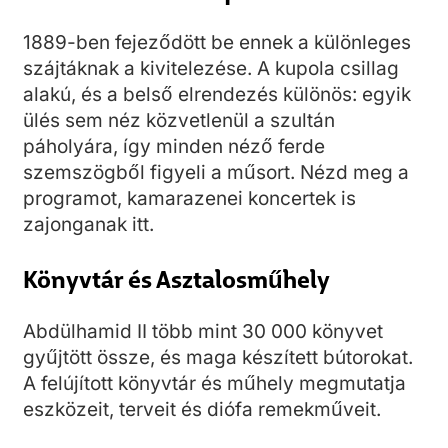
1889-ben fejeződött be ennek a különleges
szájtáknak a kivitelezése. A kupola csillag
alakú, és a belső elrendezés különös: egyik
ülés sem néz közvetlenül a szultán
páholyára, így minden néző ferde
szemszögből figyeli a műsort. Nézd meg a
programot, kamarazenei koncertek is
zajonganak itt.
Könyvtár és Asztalosműhely
Abdülhamid II több mint 30 000 könyvet
gyűjtött össze, és maga készített bútorokat.
A felújított könyvtár és műhely megmutatja
eszközeit, terveit és diófa remekműveit.