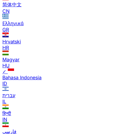
简体中文
CN
Ελληνικά
GR
Hrvatski
HR
Magyar
HU
✓
Bahasa Indonesia
ID
עברית
IL
हिन्दी
IN
فارسی