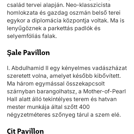
család tervei alapján. Neo-klasszicista
homlokzata és gazdag oszmán belső terei
egykor a diplomácia központja voltak. Ma is
lenyűgöznek a parkettás padlók és
selyemfóliás falak.
Şale Pavillon
I. Abdulhamid II egy kényelmes vadászházat
szeretett volna, amelyet később kibővített.
Ma három egymással összekapcsolt
szárnyban barangolhatsz, a Mother-of-Pearl
Hall alatt álló tekintélyes terem és hatvan
mester munkája által szőtt 400
négyzetméteres szőnyeg tárul a szem elé.
Çit Pavillon