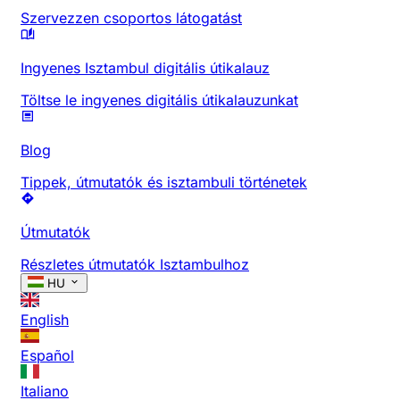
Szervezzen csoportos látogatást
Ingyenes Isztambul digitális útikalauz
Töltse le ingyenes digitális útikalauzunkat
Blog
Tippek, útmutatók és isztambuli történetek
Útmutatók
Részletes útmutatók Isztambulhoz
HU
English
Español
Italiano