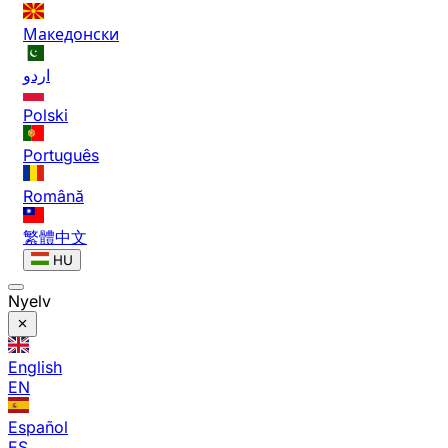
Македонски
اردو
Polski
Português
Română
繁體中文
HU
Nyelv
English
EN
Español
ES