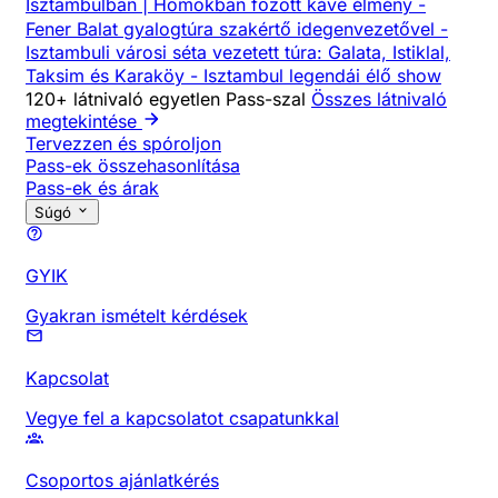
Isztambulban | Homokban főzött kávé élmény
-
Fener Balat gyalogtúra szakértő idegenvezetővel
-
Isztambuli városi séta vezetett túra: Galata, Istiklal,
Taksim és Karaköy
-
Isztambul legendái élő show
120+ látnivaló egyetlen Pass-szal
Összes látnivaló
megtekintése
Tervezzen és spóroljon
Pass-ek összehasonlítása
Pass-ek és árak
Súgó
GYIK
Gyakran ismételt kérdések
Kapcsolat
Vegye fel a kapcsolatot csapatunkkal
Csoportos ajánlatkérés