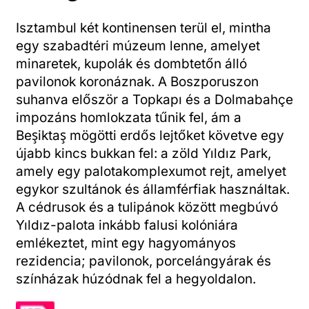
Isztambul két kontinensen terül el, mintha
egy szabadtéri múzeum lenne, amelyet
minaretek, kupolák és dombtetőn álló
pavilonok koronáznak. A Boszporuszon
suhanva először a Topkapı és a Dolmabahçe
impozáns homlokzata tűnik fel, ám a
Beşiktaş mögötti erdős lejtőket követve egy
újabb kincs bukkan fel: a zöld Yıldız Park,
amely egy palotakomplexumot rejt, amelyet
egykor szultánok és államférfiak használtak.
A cédrusok és a tulipánok között megbúvó
Yıldız-palota inkább falusi kolóniára
emlékeztet, mint egy hagyományos
rezidencia; pavilonok, porcelángyárak és
színházak húzódnak fel a hegyoldalon.