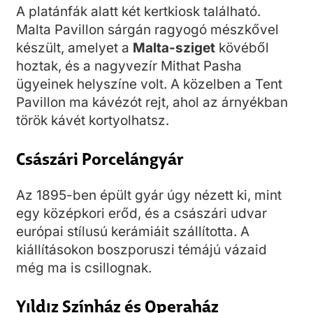
A platánfák alatt két kertkiosk található.
Malta Pavillon sárgán ragyogó mészkővel
készült, amelyet a
Malta-sziget
kövéből
hoztak, és a nagyvezír Mithat Pasha
ügyeinek helyszíne volt. A közelben a Tent
Pavillon ma kávézót rejt, ahol az árnyékban
török kávét kortyolhatsz.
Császári Porcelángyár
Az 1895-ben épült gyár úgy nézett ki, mint
egy középkori erőd, és a császári udvar
európai stílusú kerámiáit szállította. A
kiállításokon boszporuszi témájú vázaid
még ma is csillognak.
Yıldız Színház és Operaház