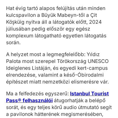
Hat évig tartó alapos felújítás után minden
kulcspavilon a Büyük Mabeyn-től a Çit
Köşküig nyitva áll a látogatók előtt, 2024
júliusában pedig először egy egész
komplexum látogatható egyetlen látogatás
során.
A helyzet most a legmegfelelőbb: Yıldız
Palota most szerepel Törökország UNESCO
Ideiglenes Listáján, és egyedi kert-campus
elrendezése, valamint a késő-Óbirodalmi
építészet miatt nemzetközi elismerésre vár.
Ma a felfedezés egyszerű:
Istanbul Tourist
Pass® felhasználói
átugorhatják a belépő
sorát, és egy teljes körű audio útmutató segít
a pavilonok hátterének megismerésében,