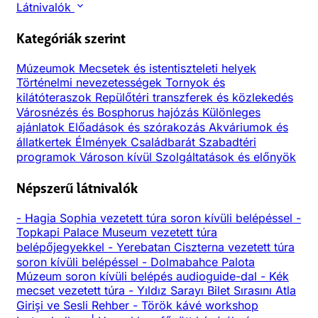
Látnivalók
Kategóriák szerint
Múzeumok
Mecsetek és istentiszteleti helyek
Történelmi nevezetességek
Tornyok és
kilátóteraszok
Repülőtéri transzferek és közlekedés
Városnézés és Bosphorus hajózás
Különleges
ajánlatok
Előadások és szórakozás
Akváriumok és
állatkertek
Élmények
Családbarát
Szabadtéri
programok
Városon kívül
Szolgáltatások és előnyök
Népszerű látnivalók
-
Hagia Sophia vezetett túra soron kívüli belépéssel
-
Topkapi Palace Museum vezetett túra
belépőjegyekkel
-
Yerebatan Ciszterna vezetett túra
soron kívüli belépéssel
-
Dolmabahce Palota
Múzeum soron kívüli belépés audioguide-dal
-
Kék
mecset vezetett túra
-
Yıldız Sarayı Bilet Sırasını Atla
Girişi ve Sesli Rehber
-
Török kávé workshop