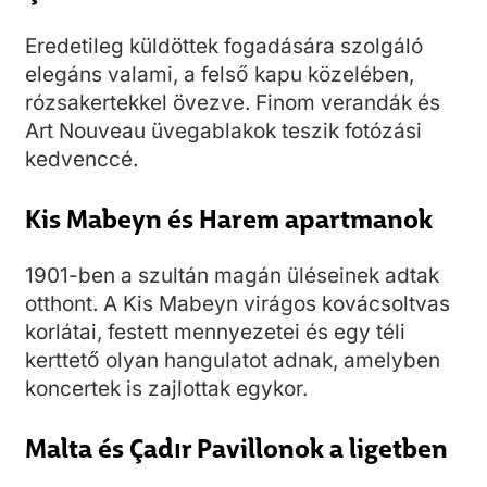
Eredetileg küldöttek fogadására szolgáló
elegáns valami, a felső kapu közelében,
rózsakertekkel övezve. Finom verandák és
Art Nouveau üvegablakok teszik fotózási
kedvenccé.
Kis Mabeyn és Harem apartmanok
1901-ben a szultán magán üléseinek adtak
otthont. A Kis Mabeyn virágos kovácsoltvas
korlátai, festett mennyezetei és egy téli
kerttető olyan hangulatot adnak, amelyben
koncertek is zajlottak egykor.
Malta és Çadır Pavillonok a ligetben