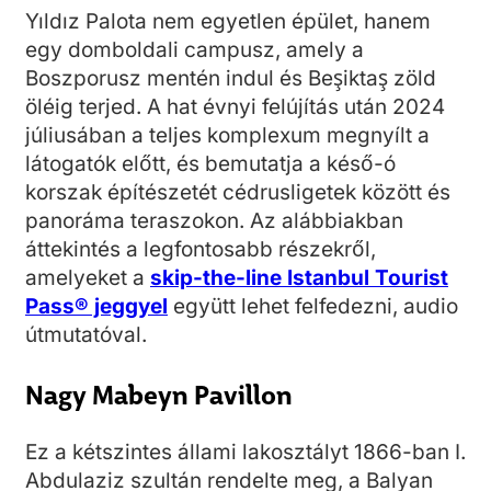
Yıldız Palota nem egyetlen épület, hanem
egy domboldali campusz, amely a
Boszporusz mentén indul és Beşiktaş zöld
öléig terjed. A hat évnyi felújítás után 2024
júliusában a teljes komplexum megnyílt a
látogatók előtt, és bemutatja a késő-ó
korszak építészetét cédrusligetek között és
panoráma teraszokon. Az alábbiakban
áttekintés a legfontosabb részekről,
amelyeket a
skip-the-line Istanbul Tourist
Pass® jeggyel
együtt lehet felfedezni, audio
útmutatóval.
Nagy Mabeyn Pavillon
Ez a kétszintes állami lakosztályt 1866-ban I.
Abdulaziz szultán rendelte meg, a Balyan