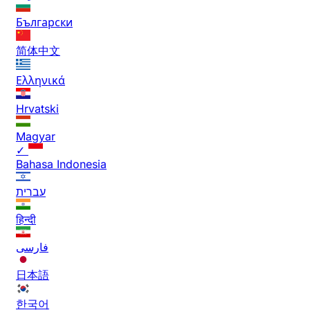
Български
简体中文
Ελληνικά
Hrvatski
Magyar
✓
Bahasa Indonesia
עברית
हिन्दी
فارسی
日本語
한국어