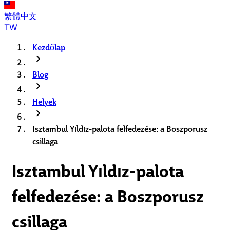
繁體中文
TW
Kezdőlap
chevron_right
Blog
chevron_right
Helyek
chevron_right
Isztambul Yıldız-palota felfedezése: a Boszporusz
csillaga
Isztambul Yıldız-palota
felfedezése: a Boszporusz
csillaga