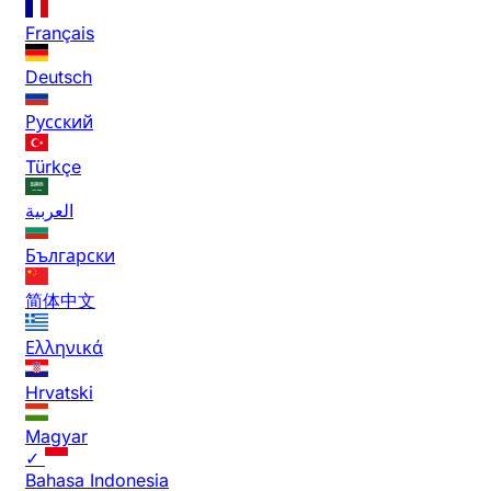
Français
Deutsch
Русский
Türkçe
العربية
Български
简体中文
Ελληνικά
Hrvatski
Magyar
✓
Bahasa Indonesia