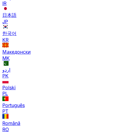
IR
日本語
JP
한국어
KR
Македонски
MK
اردو
PK
Polski
PL
Português
PT
Română
RO