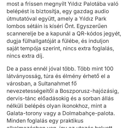
most a frissen megnyílt Yıldız Palotába való
belépést is biztosítja, egy gazdag audio
útmutatóval együtt, amely a Yıldız Park
lombos sétáin is kíséri Önt. Egyszerűen
scannerelje be a kapunál a QR-kódos jegyét,
dugja fülhallgatóját a fülébe, és induljon
saját tempója szerint, nincs extra foglalás,
nincs extra díj.
De a pass ennél jóval több. Több mint 100
látványosság, túra és élmény érhető el a
városban, a Sultanahmet fő
nevezetességeitől a Boszporusz-hajózásig,
dervis-tánc előadásokig és a sorban állás
nélküli belépés olyan ikonokhoz, mint a
Galata-torony vagy a Dolmabahçe-palota.
Minden foglalás egy praktikus