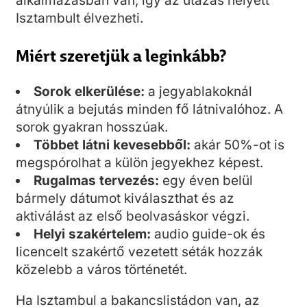
alkalmazásban van, így az utazás helyett
Isztambult élvezheti.
Miért szeretjük a leginkább?
Sorok elkerülése:
a jegyablakoknál
átnyúlik a bejutás minden fő látnivalóhoz. A
sorok gyakran hosszúak.
Többet látni kevesebből:
akár 50%-ot is
megspórolhat a külön jegyekhez képest.
Rugalmas tervezés:
egy éven belül
bármely dátumot kiválaszthat és az
aktiválást az első beolvasáskor végzi.
Helyi szakértelem:
audio guide-ok és
licencelt szakértő vezetett séták hozzák
közelebb a város történetét.
Ha Isztambul a bakancslistádon van, az