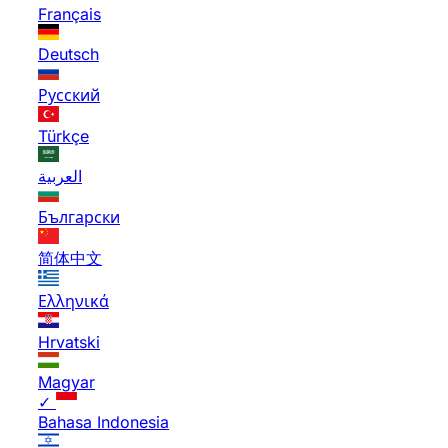
Français
Deutsch
Русский
Türkçe
العربية
Български
简体中文
Ελληνικά
Hrvatski
Magyar
✓
Bahasa Indonesia