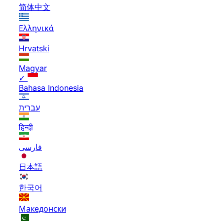
简体中文
Ελληνικά
Hrvatski
Magyar
✓
Bahasa Indonesia
עברית
हिन्दी
فارسی
日本語
한국어
Македонски