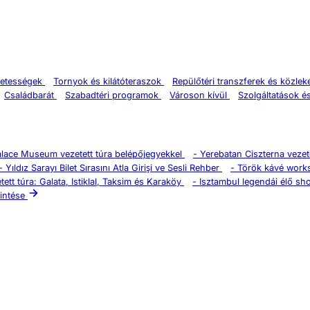
zetességek
Tornyok és kilátóteraszok
Repülőtéri transzferek és közle
Családbarát
Szabadtéri programok
Városon kívül
Szolgáltatások é
alace Museum vezetett túra belépőjegyekkel
-
Yerebatan Ciszterna vezete
-
Yıldız Sarayı Bilet Sırasını Atla Girişi ve Sesli Rehber
-
Török kávé work
tett túra: Galata, Istiklal, Taksim és Karaköy
-
Isztambul legendái élő sh
intése