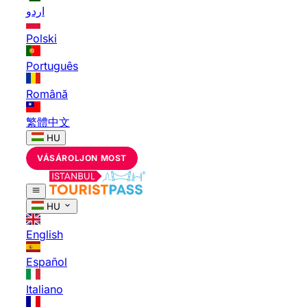
اردو
Polski
Português
Română
繁體中文
HU
VÁSÁROLJON MOST
HU
English
Español
Italiano