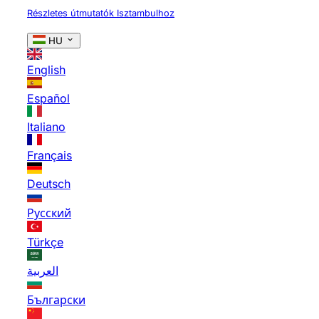
Részletes útmutatók Isztambulhoz
HU
English
Español
Italiano
Français
Deutsch
Русский
Türkçe
العربية
Български