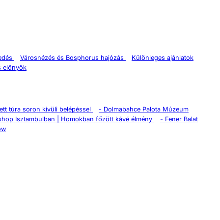
kedés
Városnézés és Bosphorus hajózás
Különleges ajánlatok
s előnyök
tt túra soron kívüli belépéssel
-
Dolmabahce Palota Múzeum
shop Isztambulban | Homokban főzött kávé élmény
-
Fener Balat
ow