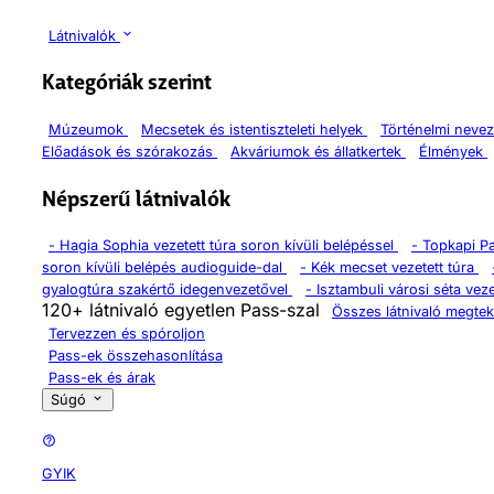
Látnivalók
Kategóriák szerint
Múzeumok
Mecsetek és istentiszteleti helyek
Történelmi neve
Előadások és szórakozás
Akváriumok és állatkertek
Élmények
Népszerű látnivalók
-
Hagia Sophia vezetett túra soron kívüli belépéssel
-
Topkapi P
soron kívüli belépés audioguide-dal
-
Kék mecset vezetett túra
gyalogtúra szakértő idegenvezetővel
-
Isztambuli városi séta veze
120+ látnivaló egyetlen Pass-szal
Összes látnivaló megtek
Tervezzen és spóroljon
Pass-ek összehasonlítása
Pass-ek és árak
Súgó
GYIK