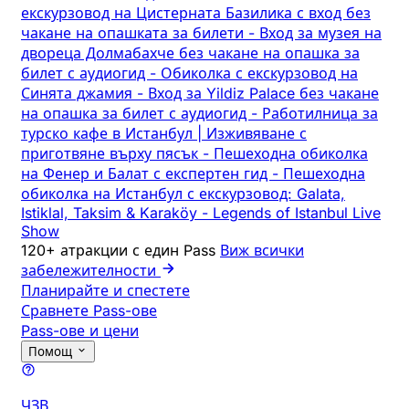
екскурзовод на Цистерната Базилика с вход без
чакане на опашката за билети
-
Вход за музея на
двореца Долмабахче без чакане на опашка за
билет с аудиогид
-
Обиколка с екскурзовод на
Синята джамия
-
Вход за Yildiz Palace без чакане
на опашка за билет с аудиогид
-
Работилница за
турско кафе в Истанбул | Изживяване с
приготвяне върху пясък
-
Пешеходна обиколка
на Фенер и Балат с експертен гид
-
Пешеходна
обиколка на Истанбул с екскурзовод: Galata,
Istiklal, Taksim & Karaköy
-
Legends of Istanbul Live
Show
120+ атракции с един Pass
Виж всички
забележителности
Планирайте и спестете
Сравнете Pass-ове
Pass-ове и цени
Помощ
ЧЗВ