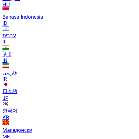
HU
Bahasa Indonesia
ID
עברית
IL
हिन्दी
IN
فارسی
IR
日本語
JP
한국어
KR
Македонски
MK