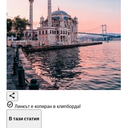
share
check_circle
Линкът е копиран в клипборда!
В тази статия