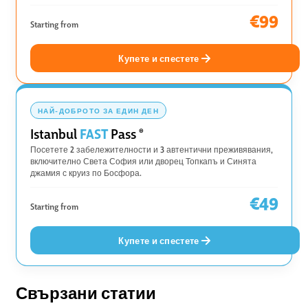
€99
Starting from
Купете и спестете
НАЙ-ДОБРОТО ЗА ЕДИН ДЕН
FAST
Istanbul
Pass
®
Посетете 2 забележителности и 3 автентични преживявания,
включително Света София или дворец Топкапъ и Синята
джамия с круиз по Босфора.
€49
Starting from
Купете и спестете
Свързани статии