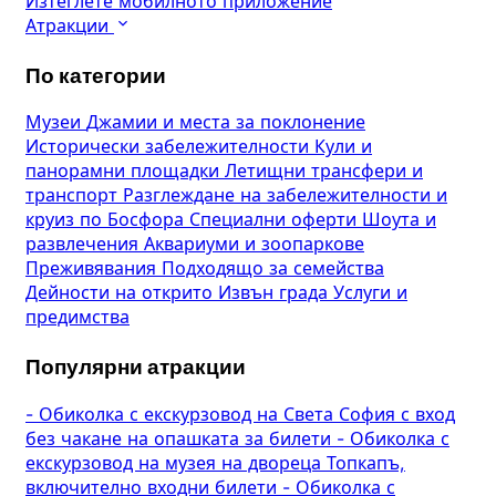
Изтеглете мобилното приложение
Атракции
По категории
Музеи
Джамии и места за поклонение
Исторически забележителности
Кули и
панорамни площадки
Летищни трансфери и
транспорт
Разглеждане на забележителности и
круиз по Босфора
Специални оферти
Шоута и
развлечения
Аквариуми и зоопаркове
Преживявания
Подходящо за семейства
Дейности на открито
Извън града
Услуги и
предимства
Популярни атракции
-
Обиколка с екскурзовод на Света София с вход
без чакане на опашката за билети
-
Обиколка с
екскурзовод на музея на двореца Топкапъ,
включително входни билети
-
Обиколка с