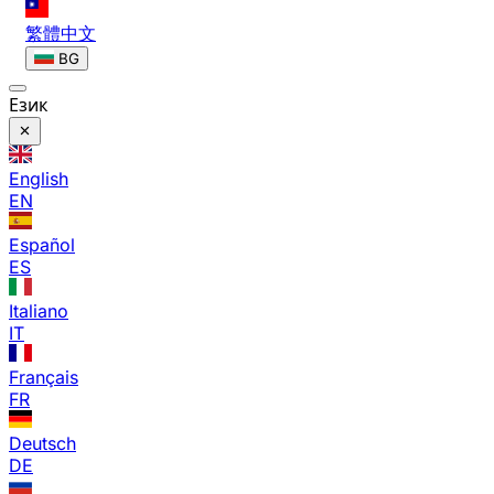
繁體中文
BG
Език
English
EN
Español
ES
Italiano
IT
Français
FR
Deutsch
DE