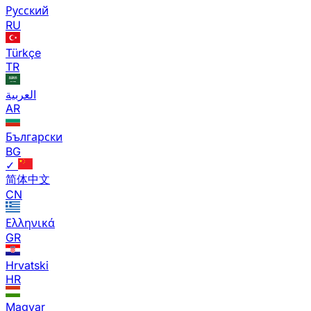
Русский
RU
Türkçe
TR
العربية
AR
Български
BG
✓
简体中文
CN
Ελληνικά
GR
Hrvatski
HR
Magyar