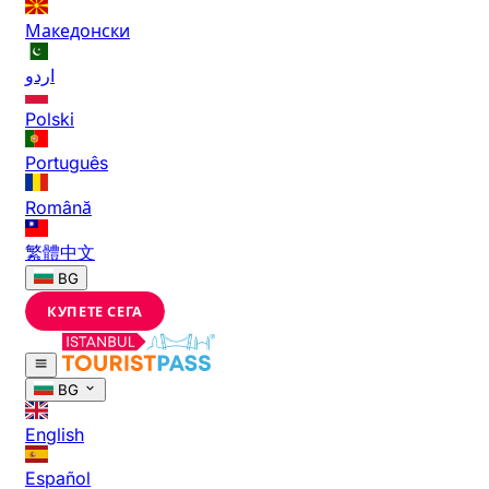
Македонски
اردو
Polski
Português
Română
繁體中文
BG
КУПЕТЕ СЕГА
BG
English
Español