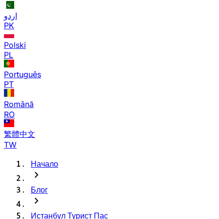
اردو
PK
Polski
PL
Português
PT
Română
RO
繁體中文
TW
Начало
chevron_right
Блог
chevron_right
Истанбул Турист Пас