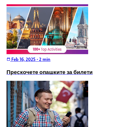
Feb 16, 2025
•
2 min
calendar_today
Прескочете опашките за билети