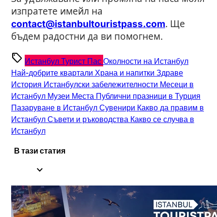
изпратете имейл на
contact@istanbultouristpass.com
. Ще
бъдем радостни да ви помогнем.
sell
Истанбул Турист Пас
Околности на Истанбул
Най-добрите квартали
Храна и напитки
Здраве
История
Истанбулски забележителности
Месеци в
Истанбул
Музеи
Места
Публични празници в Турция
Пазаруване в Истанбул
Сувенири
Какво да правим в
Истанбул
Съвети и ръководства
Какво се случва в
Истанбул
В тази статия
expand_less
1.
Валидация на Istanbul Tourist Pass®
2.
Промяна на валидността на Istanbul Tourist