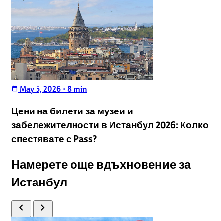
May 5, 2026
•
8 min
calendar_today
Цени на билети за музеи и
забележителности в Истанбул 2026: Колко
спестявате с Pass?
Намерете още вдъхновение за
Истанбул
chevron_left
chevron_right