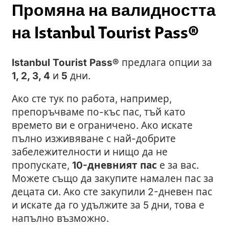
Промяна на валидността
на Istanbul Tourist Pass
®
Istanbul Tourist Pass®
предлага опции за
1, 2, 3, 4
и
5
дни.
Ако сте тук по работа, например,
препоръчваме по-къс пас, тъй като
времето ви е ограничено. Ако искате
пълно изживяване с най-добрите
забележителности и нищо да не
пропускате,
10-дневният пас
е за вас.
Можете също да закупите намален пас за
децата си. Ако сте закупили 2-дневен пас
и искате да го удължите за 5 дни, това е
напълно възможно.