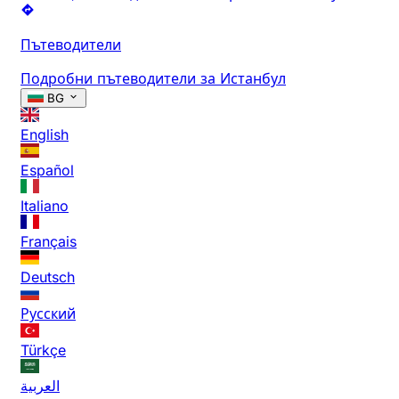
Пътеводители
Подробни пътеводители за Истанбул
BG
English
Español
Italiano
Français
Deutsch
Русский
Türkçe
العربية