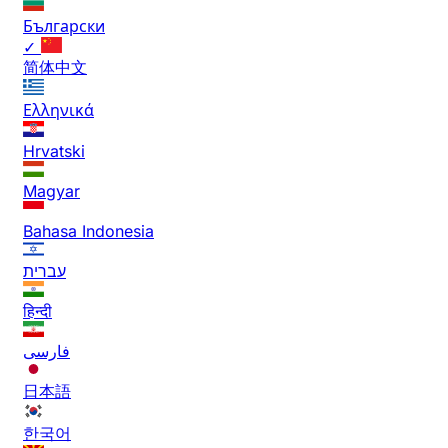
Български
✓
简体中文
Ελληνικά
Hrvatski
Magyar
Bahasa Indonesia
עברית
हिन्दी
فارسی
日本語
한국어