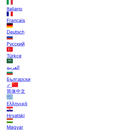
Italiano
Français
Deutsch
Русский
Türkçe
العربية
Български
✓
简体中文
Ελληνικά
Hrvatski
Magyar