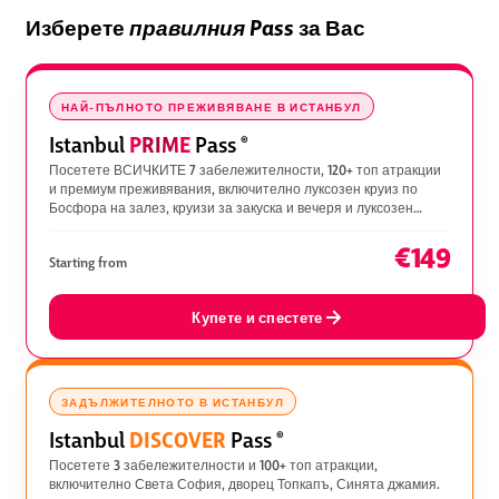
Изберете
правилния Pass
за Вас
НАЙ-ПЪЛНОТО ПРЕЖИВЯВАНЕ В ИСТАНБУЛ
PRIME
Istanbul
Pass
®
Посетете ВСИЧКИТЕ 7 забележителности, 120+ топ атракции
и премиум преживявания, включително луксозен круиз по
Босфора на залез, круизи за закуска и вечеря и луксозен
хамам.
€149
Starting from
Купете и спестете
ЗАДЪЛЖИТЕЛНОТО В ИСТАНБУЛ
DISCOVER
Istanbul
Pass
®
Посетете 3 забележителности и 100+ топ атракции,
включително Света София, дворец Топкапъ, Синята джамия.