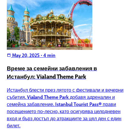
May 20, 2025
•
4 min
calendar_today
Време за семейни забавления в
Истанбул: Vialand Theme Park
Истанбул блести през лятото с фестивали и вечерни
събития. Vialand Theme Park добавя адреналин и
семейна забавление. Istanbul Tourist Pass® прави
посещението по-лесно, като осигурява целодневен
вход и бърз достъп до атракциите за цял ден с един
билет.