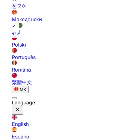
한국어
Македонски
✓
اردو
Polski
Português
Română
繁體中文
MK
Language
English
Español