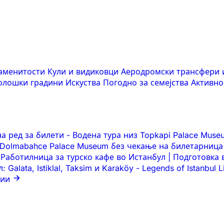
наменитости
Кули и видиковци
Аеродромски трансфери 
оолошки градини
Искуства
Погодно за семејства
Активно
на ред за билети
-
Водена тура низ Topkapi Palace Mus
 Dolmabahce Palace Museum без чекање на билетарница
Работилница за турско кафе во Истанбул | Подготовка
Galata, Istiklal, Taksim и Karaköy
-
Legends of Istanbul 
ции