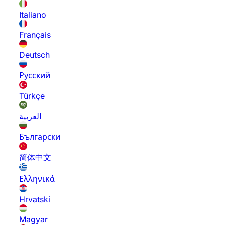
Italiano
Français
Deutsch
Русский
Türkçe
العربية
Български
简体中文
Ελληνικά
Hrvatski
Magyar