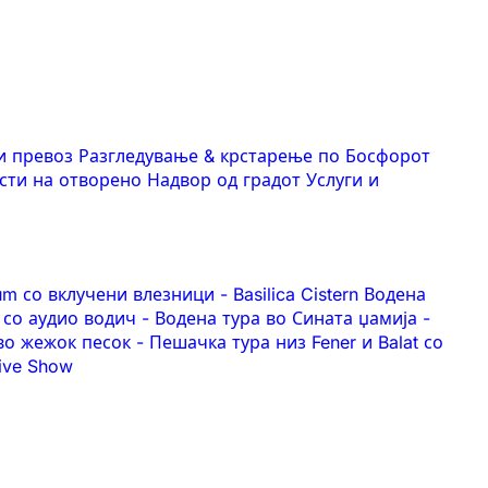
и превоз
Разгледување & крстарење по Босфорот
сти на отворено
Надвор од градот
Услуги и
eum со вклучени влезници
-
Basilica Cistern Водена
 со аудио водич
-
Водена тура во Сината џамија
-
 во жежок песок
-
Пешачка тура низ Fener и Balat со
Live Show