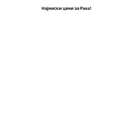
е пред да одите
ЧПП
Најниски цени за Pass!