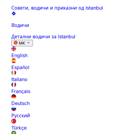
Совети, водичи и приказни од Istanbul
Водичи
Детални водичи за Istanbul
MK
English
Español
Italiano
Français
Deutsch
Русский
Türkçe