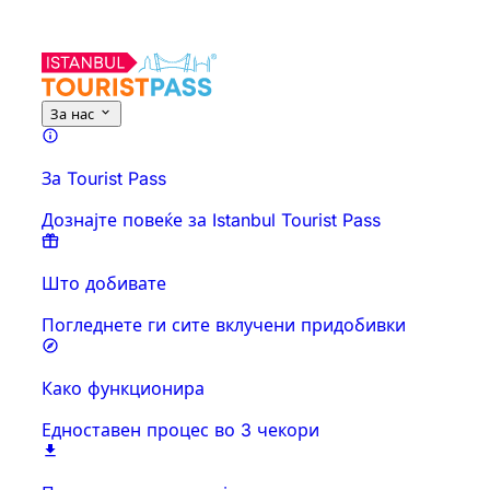
За оваа активност
Преглед
Времиња и траење
Сè за
Знајт
За нас
За Tourist Pass
Дознајте повеќе за Istanbul Tourist Pass
Што добивате
Погледнете ги сите вклучени придобивки
Како функционира
Едноставен процес во 3 чекори