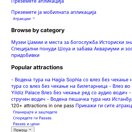
Преземете апликација
Преземете ја мобилната апликација
Атракции
Browse by category
Музеи
Џамии и места за богослужба
Историски з
Специјални понуди
Шоуа и забава
Аквариуми и з
придобивки
Popular attractions
-
Водена тура на Hagia Sophia со влез без чекање 
тура со влез без чекање на билетарница
-
Влез во
Yildiz Palace Влез без чекање ред со аудио водич
-
стручен водич
-
Водена пешачка тура низ Истанбул: 
120+ attractions in one pass
Прикажи ги сите атрак
Планирајте и заштедете
Споредете ги Passes
Passes и цени
Помош