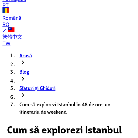
PT
Română
RO
✓
繁體中文
TW
Acasă
chevron_right
Blog
chevron_right
Sfaturi și Ghiduri
chevron_right
Cum să explorezi Istanbul în 48 de ore: un
itinerariu de weekend
Cum să explorezi Istanbul