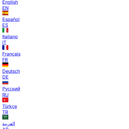
English
EN
Español
ES
Italiano
IT
Français
FR
Deutsch
DE
Русский
RU
Türkçe
TR
العربية