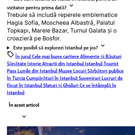
expand_more
vizitator pentru prima dată?
Trebuie să includă reperele emblematice
Hagia Sofia, Moscheea Albastră, Palatul
Topkapı, Marele Bazar, Turnul Galata și o
croazieră pe Bosfor.
expand_more
Este posibil să explorezi Istanbul pe jos?
sell
În jurul
Cele mai bune cartiere
Alimente și Băuturi
Sănătate
Istorie
Atracții din Istanbul
Istanbul Tourist
Pass
Lunile din Istanbul
Muzee
Locuri
Sărbători publice
în Turcia
Cumpărături în Istanbul
Suveniruri
Lucruri de
făcut în Istanbul
Sfaturi și Ghiduri
Ce se întâmplă în
Istanbul
În acest articol
expand_less
1.
Day 1: History, Icons & Sunset Views