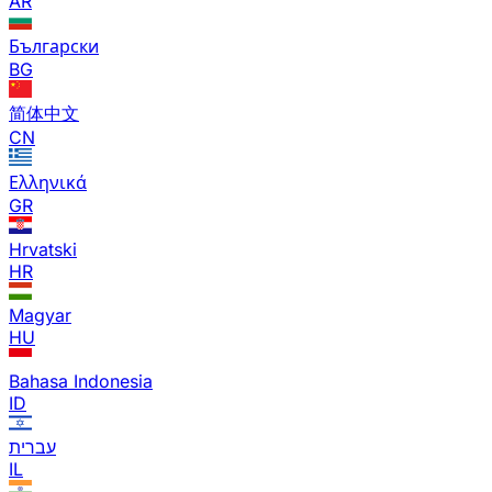
AR
Български
BG
简体中文
CN
Ελληνικά
GR
Hrvatski
HR
Magyar
HU
Bahasa Indonesia
ID
עברית
IL