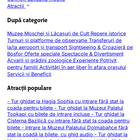
Atracții
După categorie
Muzee
Moschei și Lăcașuri de Cult
Repere istorice
Turnuri și platforme de observație
Transferuri de
la/la aeroport și transport
Sightseeing & Croazieră pe
Bosfor
Oferte speciale
Spectacole & Divertisment
Acvarii și grădini zoologice
Experiențe
Potrivit
pentru familii
Activități în aer liber
În afara orașului
Servicii și Beneficii
Atracții populare
-
Tur ghidat la Hagia Sophia cu intrare fără stat la
coada pentru bilete
-
Tur ghidat la Muzeul Palatul
Topkapi cu bilete de intrare incluse
-
Tur ghidat la
Cisterna Bazilică cu intrare fără stat la coada pentru
bilete
-
Intrare la Muzeul Palatului Dolmabahce fără
stat la coadă la bilete, cu ghid audio
-
Tur ghidat la