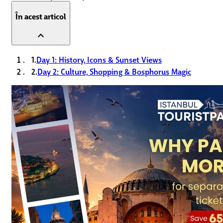
În acest articol
expand_less
1.
Day 1: History, Icons & Sunset Views
2.
Day 2: Culture, Shopping & Bosphorus Magic