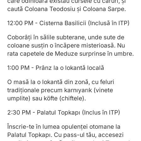
care odinioară existau cursele cu caruri, și
caută Coloana Teodosiu și Coloana Sarpe.
12:00 PM - Cisterna Basilicii (Inclusă în ITP)
Coborâți în sălile subterane, unde sute de
coloane susțin o încăpere misterioasă. Nu
rata capetele de Meduze surprinse în umbre.
1:00 PM - Prânz la o lokantă locală
O masă la o lokantă din zonă, cu feluri
tradiționale precum karnıyarık (vinete
umplite) sau köfte (chiftele).
2:30 PM - Palatul Topkapı (Inclus în ITP)
Înscrie-te în lumea opulenței otomane la
Palatul Topkapı. Cu pass-ul tău, accesezi