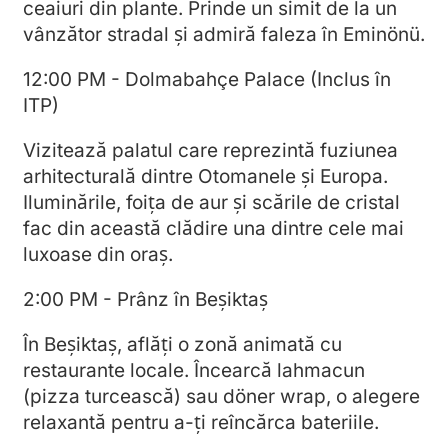
ceaiuri din plante. Prinde un simit de la un
vânzător stradal și admiră faleza în Eminönü.
12:00 PM - Dolmabahçe Palace (Inclus în
ITP)
Vizitează palatul care reprezintă fuziunea
arhitecturală dintre Otomanele și Europa.
Iluminările, foița de aur și scările de cristal
fac din această clădire una dintre cele mai
luxoase din oraș.
2:00 PM - Prânz în Beșiktaș
În Beșiktaș, aflăți o zonă animată cu
restaurante locale. Încearcă lahmacun
(pizza turcească) sau döner wrap, o alegere
relaxantă pentru a-ți reîncărca bateriile.