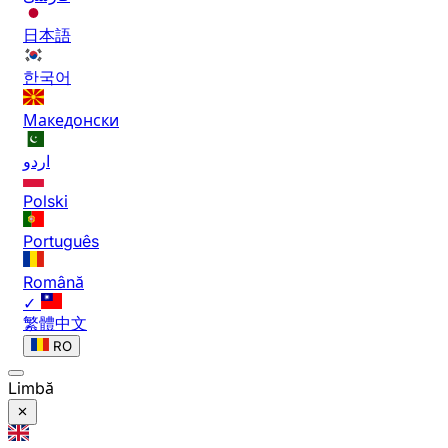
日本語
한국어
Македонски
اردو
Polski
Português
Română
✓
繁體中文
RO
Limbă