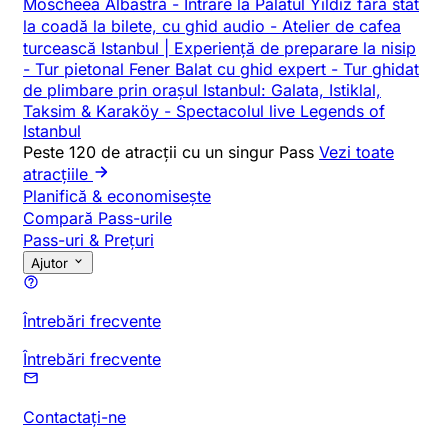
Moscheea Albastră
-
Intrare la Palatul Yildiz fără stat
la coadă la bilete, cu ghid audio
-
Atelier de cafea
turcească Istanbul | Experiență de preparare la nisip
-
Tur pietonal Fener Balat cu ghid expert
-
Tur ghidat
de plimbare prin orașul Istanbul: Galata, Istiklal,
Taksim & Karaköy
-
Spectacolul live Legends of
Istanbul
Peste 120 de atracții cu un singur Pass
Vezi toate
atracțiile
Planifică & economisește
Compară Pass-urile
Pass-uri & Prețuri
Ajutor
Întrebări frecvente
Întrebări frecvente
Contactați-ne