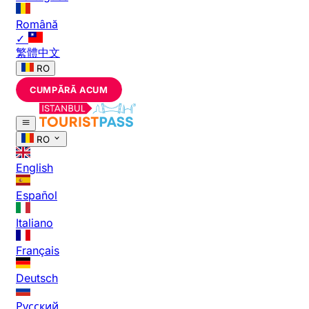
Română
✓
繁體中文
RO
CUMPĂRĂ ACUM
RO
English
Español
Italiano
Français
Deutsch
Русский