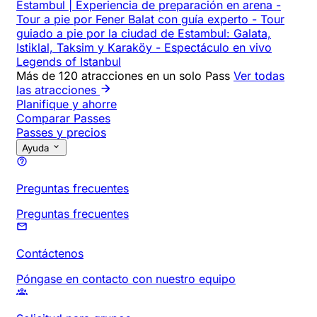
Estambul | Experiencia de preparación en arena
-
Tour a pie por Fener Balat con guía experto
-
Tour
guiado a pie por la ciudad de Estambul: Galata,
Istiklal, Taksim y Karaköy
-
Espectáculo en vivo
Legends of Istanbul
Más de 120 atracciones en un solo Pass
Ver todas
las atracciones
Planifique y ahorre
Comparar Passes
Passes y precios
Ayuda
Preguntas frecuentes
Preguntas frecuentes
Contáctenos
Póngase en contacto con nuestro equipo