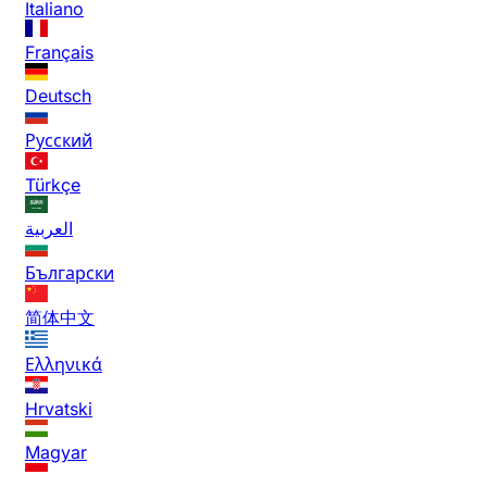
Italiano
Français
Deutsch
Русский
Türkçe
العربية
Български
简体中文
Ελληνικά
Hrvatski
Magyar