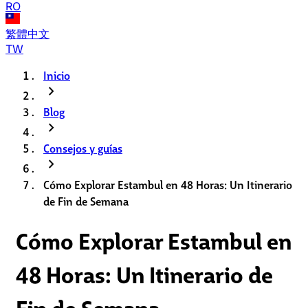
RO
繁體中文
TW
Inicio
chevron_right
Blog
chevron_right
Consejos y guías
chevron_right
Cómo Explorar Estambul en 48 Horas: Un Itinerario
de Fin de Semana
Cómo Explorar Estambul en
48 Horas: Un Itinerario de
Fin de Semana