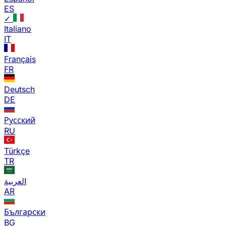
ES
✓
Italiano
IT
Français
FR
Deutsch
DE
Русский
RU
Türkçe
TR
العربية
AR
Български
BG