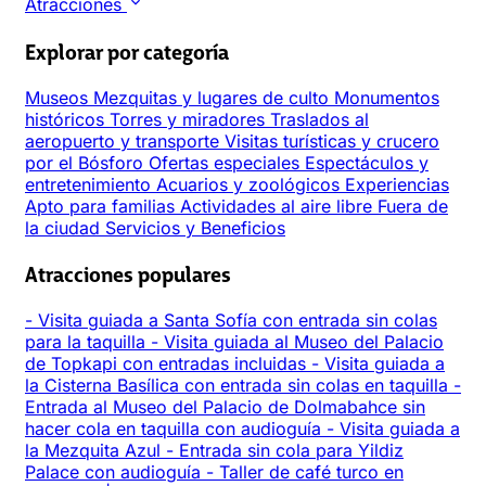
Atracciones
Explorar por categoría
Museos
Mezquitas y lugares de culto
Monumentos
históricos
Torres y miradores
Traslados al
aeropuerto y transporte
Visitas turísticas y crucero
por el Bósforo
Ofertas especiales
Espectáculos y
entretenimiento
Acuarios y zoológicos
Experiencias
Apto para familias
Actividades al aire libre
Fuera de
la ciudad
Servicios y Beneficios
Atracciones populares
-
Visita guiada a Santa Sofía con entrada sin colas
para la taquilla
-
Visita guiada al Museo del Palacio
de Topkapi con entradas incluidas
-
Visita guiada a
la Cisterna Basílica con entrada sin colas en taquilla
-
Entrada al Museo del Palacio de Dolmabahce sin
hacer cola en taquilla con audioguía
-
Visita guiada a
la Mezquita Azul
-
Entrada sin cola para Yildiz
Palace con audioguía
-
Taller de café turco en