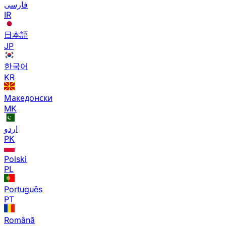
فارسی
IR
日本語
JP
한국어
KR
Македонски
MK
اردو
PK
Polski
PL
Português
PT
Română