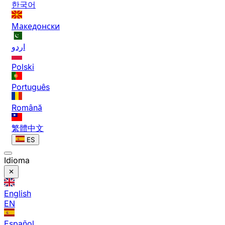
한국어
Македонски
اردو
Polski
Português
Română
繁體中文
ES
Idioma
English
EN
Español