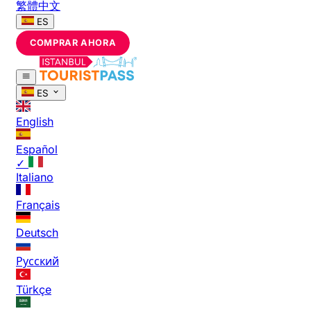
繁體中文
ES
COMPRAR AHORA
ES
English
Español
✓
Italiano
Français
Deutsch
Русский
Türkçe