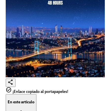
share
check_circle
¡Enlace copiado al portapapeles!
En este artículo