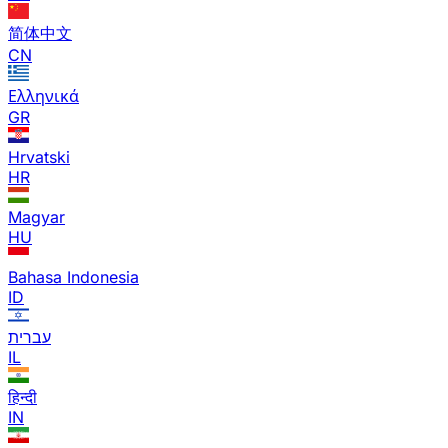
简体中文
CN
Ελληνικά
GR
Hrvatski
HR
Magyar
HU
Bahasa Indonesia
ID
עברית
IL
हिन्दी
IN