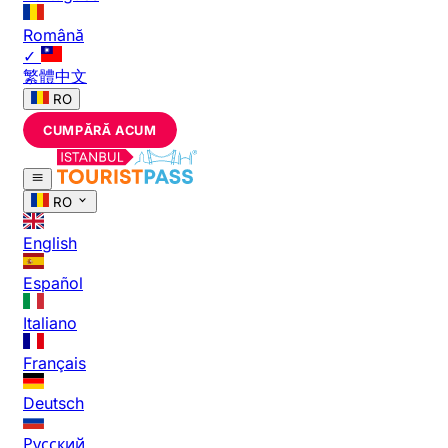
Română
✓
繁體中文
RO
CUMPĂRĂ ACUM
RO
English
Español
Italiano
Français
Deutsch
Русский