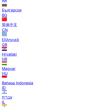
AR
Български
BG
简体中文
CN
Ελληνικά
GR
Hrvatski
HR
Magyar
HU
Bahasa Indonesia
ID
עברית
IL