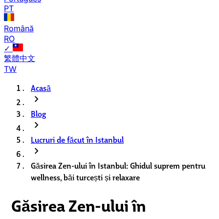
PT
Română
RO
✓
繁體中文
TW
Acasă
chevron_right
Blog
chevron_right
Lucruri de făcut în Istanbul
chevron_right
Găsirea Zen-ului în Istanbul: Ghidul suprem pentru
wellness, băi turcești și relaxare
Găsirea Zen-ului în