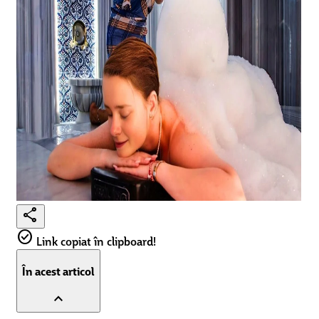
share
check_circle
Link copiat în clipboard!
În acest articol
expand_less