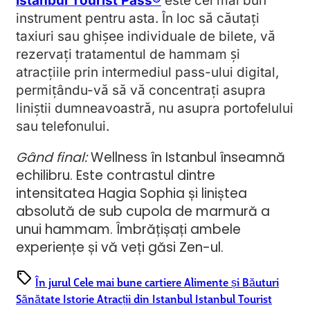
Istanbul Tourist Pass®
este cel mai bun
instrument pentru asta. În loc să căutați
taxiuri sau ghișee individuale de bilete, vă
rezervați tratamentul de hammam și
atracțiile prin intermediul pass-ului digital,
permițându-vă să vă concentrați asupra
liniștii dumneavoastră, nu asupra portofelului
sau telefonului.
Gând final:
Wellness în Istanbul înseamnă
echilibru. Este contrastul dintre
intensitatea Hagia Sophia și liniștea
absolută de sub cupola de marmură a
unui hammam. Îmbrățișați ambele
experiențe și vă veți găsi Zen-ul.
sell
În jurul
Cele mai bune cartiere
Alimente și Băuturi
Sănătate
Istorie
Atracții din Istanbul
Istanbul Tourist