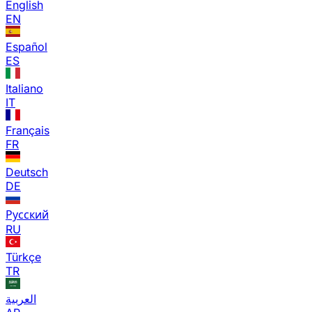
English
EN
Español
ES
Italiano
IT
Français
FR
Deutsch
DE
Русский
RU
Türkçe
TR
العربية