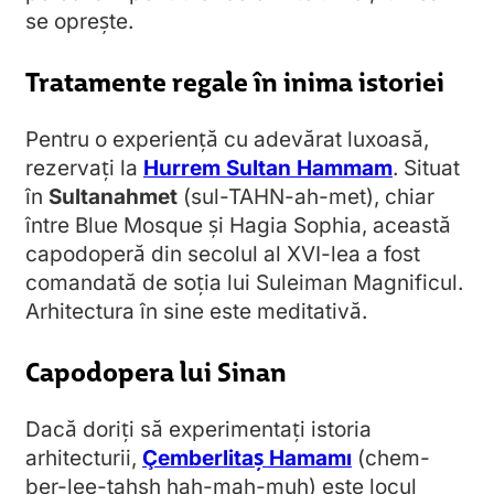
se oprește.
Tratamente regale în inima istoriei
Pentru o experiență cu adevărat luxoasă,
rezervați la
Hurrem Sultan Hammam
. Situat
în
Sultanahmet
(sul-TAHN-ah-met), chiar
între Blue Mosque și Hagia Sophia, această
capodoperă din secolul al XVI-lea a fost
comandată de soția lui Suleiman Magnificul.
Arhitectura în sine este meditativă.
Capodopera lui Sinan
Dacă doriți să experimentați istoria
arhitecturii,
Çemberlitaş Hamamı
(chem-
ber-lee-tahsh hah-mah-muh) este locul