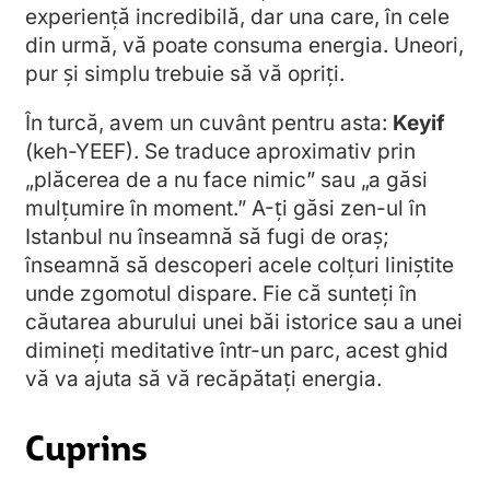
experiență incredibilă, dar una care, în cele
din urmă, vă poate consuma energia. Uneori,
pur și simplu trebuie să vă opriți.
În turcă, avem un cuvânt pentru asta:
Keyif
(keh-YEEF). Se traduce aproximativ prin
„plăcerea de a nu face nimic” sau „a găsi
mulțumire în moment.” A-ți găsi zen-ul în
Istanbul nu înseamnă să fugi de oraș;
înseamnă să descoperi acele colțuri liniștite
unde zgomotul dispare. Fie că sunteți în
căutarea aburului unei băi istorice sau a unei
dimineți meditative într-un parc, acest ghid
vă va ajuta să vă recăpătați energia.
Cuprins