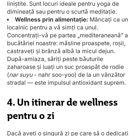
liniștite. Sunt locuri ideale pentru yoga de
dimineață sau pentru o scurtă meditație.
Wellness prin alimentație:
Mâncați ca un
localnic pentru a vă simți ca unul.
Concentrați-vă pe partea „mediteraneană” a
bucătăriei noastre: măsline proaspete, roșii,
castraveți și brânză albă la micul dejun.
După-amiaza, săriți peste băuturile
zaharoase și luați un suc proaspăt de rodie
(
nar suyu
- nahr soo-yoo) de la un vânzător
stradal — este impulsul antioxidant suprem.
4. Un itinerar de wellness
pentru o zi
Dacă aveți o singură zi pe care să o dedicați