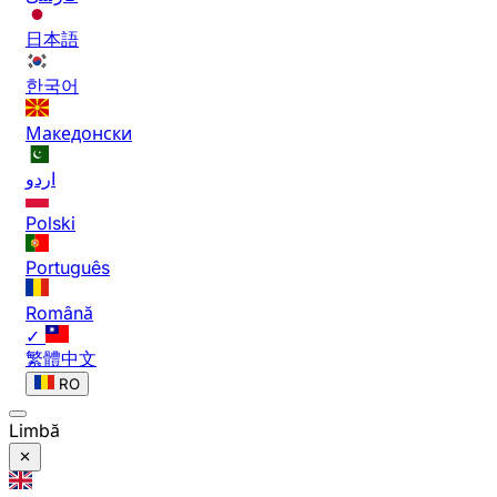
日本語
한국어
Македонски
اردو
Polski
Português
Română
✓
繁體中文
RO
Limbă