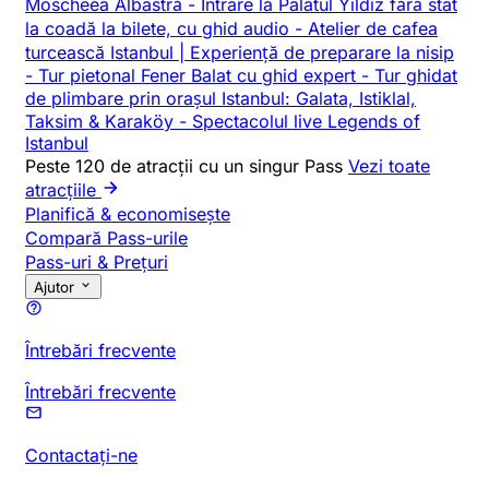
Moscheea Albastră
-
Intrare la Palatul Yildiz fără stat
la coadă la bilete, cu ghid audio
-
Atelier de cafea
turcească Istanbul | Experiență de preparare la nisip
-
Tur pietonal Fener Balat cu ghid expert
-
Tur ghidat
de plimbare prin orașul Istanbul: Galata, Istiklal,
Taksim & Karaköy
-
Spectacolul live Legends of
Istanbul
Peste 120 de atracții cu un singur Pass
Vezi toate
atracțiile
Planifică & economisește
Compară Pass-urile
Pass-uri & Prețuri
Ajutor
Întrebări frecvente
Întrebări frecvente
Contactați-ne