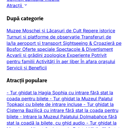
Atracții
După categorie
Muzee
Moschei și Lăcașuri de Cult
Repere istorice
Turnuri și platforme de observație
Transferuri de
la/la aeroport și transport
Sightseeing & Croazieră pe
Bosfor
Oferte speciale
Spectacole & Divertisment
Acvarii și grădini zoologice
Experiențe
Potrivit
pentru familii
Activități în aer liber
În afara orașului
Servicii și Beneficii
Atracții populare
-
Tur ghidat la Hagia Sophia cu intrare fără stat la
coada pentru bilete
-
Tur ghidat la Muzeul Palatul
Topkapi cu bilete de intrare incluse
-
Tur ghidat la
Cisterna Bazilică cu intrare fără stat la coada pentru
bilete
-
Intrare la Muzeul Palatului Dolmabahce fără
stat la coadă la bilete, cu ghid audio
-
Tur ghidat la