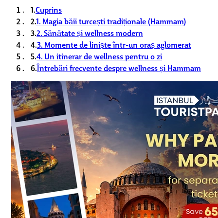
1.
Cuprins
2.
1. Magia băii turcești tradiționale (Hammam)
3.
2. Sănătate și wellness modern
4.
3. Momente de liniște într-un oraș aglomerat
5.
4. Un itinerar de wellness pentru o zi
6.
Întrebări frecvente despre wellness și Hammam