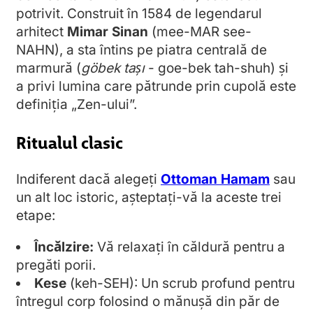
potrivit. Construit în 1584 de legendarul
arhitect
Mimar Sinan
(mee-MAR see-
NAHN), a sta întins pe piatra centrală de
marmură (
göbek taşı
- goe-bek tah-shuh) și
a privi lumina care pătrunde prin cupolă este
definiția „Zen-ului”.
Ritualul clasic
Indiferent dacă alegeți
Ottoman Hamam
sau
un alt loc istoric, așteptați-vă la aceste trei
etape:
Încălzire:
Vă relaxați în căldură pentru a
pregăti porii.
Kese
(keh-SEH): Un scrub profund pentru
întregul corp folosind o mănușă din păr de