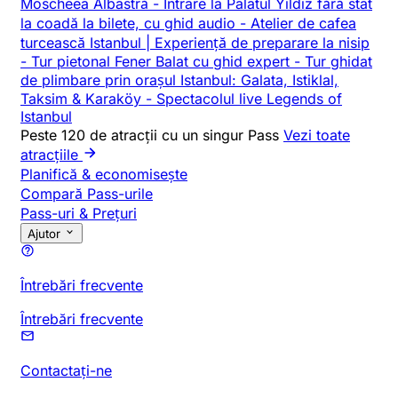
Moscheea Albastră
-
Intrare la Palatul Yildiz fără stat
la coadă la bilete, cu ghid audio
-
Atelier de cafea
turcească Istanbul | Experiență de preparare la nisip
-
Tur pietonal Fener Balat cu ghid expert
-
Tur ghidat
de plimbare prin orașul Istanbul: Galata, Istiklal,
Taksim & Karaköy
-
Spectacolul live Legends of
Istanbul
Peste 120 de atracții cu un singur Pass
Vezi toate
atracțiile
Planifică & economisește
Compară Pass-urile
Pass-uri & Prețuri
Ajutor
Întrebări frecvente
Întrebări frecvente
Contactați-ne