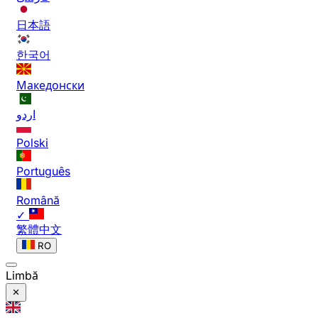
日本語
한국어
Македонски
اردو
Polski
Português
Română
✓
繁體中文
RO
Limbă