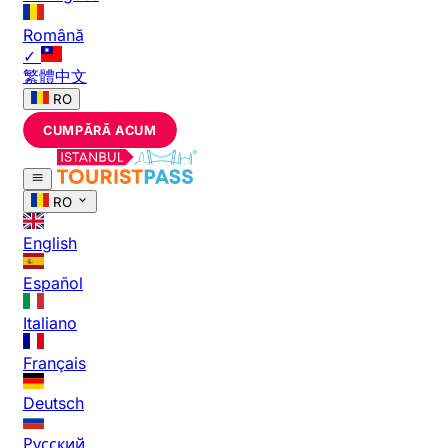
Română
✓
繁體中文
RO
CUMPĂRĂ ACUM
RO
English
Español
Italiano
Français
Deutsch
Русский