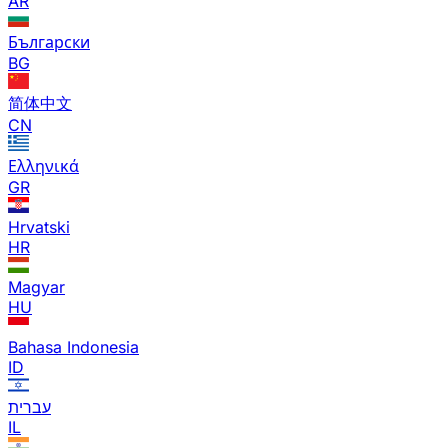
AR
Български
BG
简体中文
CN
Ελληνικά
GR
Hrvatski
HR
Magyar
HU
Bahasa Indonesia
ID
עברית
IL