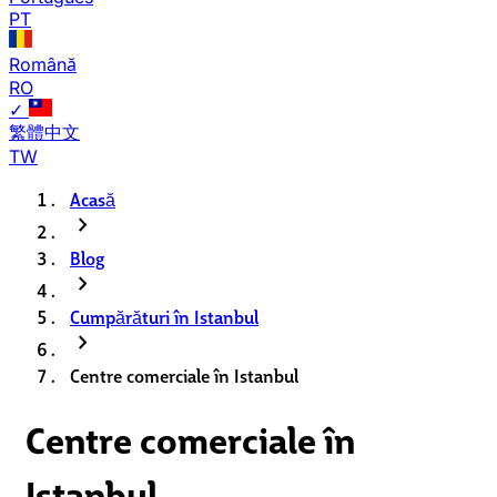
PT
Română
RO
✓
繁體中文
TW
Acasă
chevron_right
Blog
chevron_right
Cumpărături în Istanbul
chevron_right
Centre comerciale în Istanbul
Centre comerciale în
Istanbul