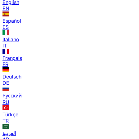
English
EN
Español
ES
Italiano
IT
Français
FR
Deutsch
DE
Русский
RU
Türkçe
TR
العربية