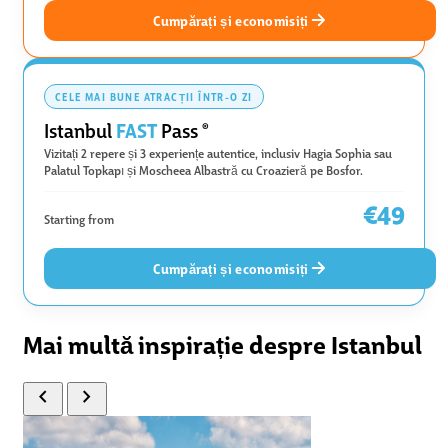
Cumpărați și economisiți
CELE MAI BUNE ATRACȚII ÎNTR-O ZI
FAST
Istanbul
Pass
®
Vizitați 2 repere și 3 experiențe autentice, inclusiv Hagia Sophia sau
Palatul Topkapı și Moscheea Albastră cu Croazieră pe Bosfor.
€49
Starting from
Cumpărați și economisiți
Mai multă inspirație despre Istanbul
chevron_left
chevron_right