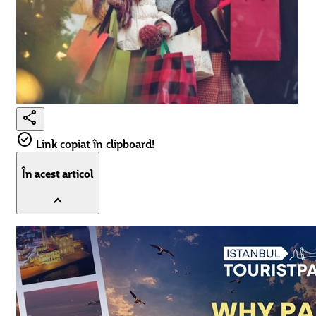
share
check_circle
Link copiat în clipboard!
În acest articol
expand_less