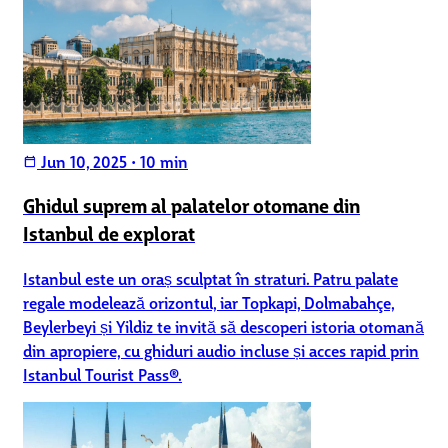
Jun 10, 2025
•
10 min
calendar_today
Ghidul suprem al palatelor otomane din
Istanbul de explorat
Istanbul este un oraș sculptat în straturi. Patru palate
regale modelează orizontul, iar Topkapi, Dolmabahçe,
Beylerbeyi și Yildiz te invită să descoperi istoria otomană
din apropiere, cu ghiduri audio incluse și acces rapid prin
Istanbul Tourist Pass®.