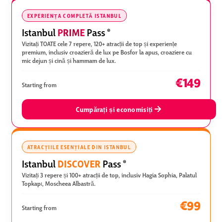
EXPERIENȚA COMPLETĂ ISTANBUL
PRIME
Istanbul
Pass
®
Vizitați TOATE cele 7 repere, 120+ atracții de top și experiențe
premium, inclusiv croazieră de lux pe Bosfor la apus, croaziere cu
mic dejun și cină și hammam de lux.
€149
Starting from
Cumpărați și economisiți
ATRACȚIILE ESENȚIALE DIN ISTANBUL
DISCOVER
Istanbul
Pass
®
Vizitați 3 repere și 100+ atracții de top, inclusiv Hagia Sophia, Palatul
Topkapı, Moscheea Albastră.
€99
Starting from