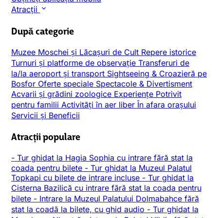
Atracții
După categorie
Muzee
Moschei și Lăcașuri de Cult
Repere istorice
Turnuri și platforme de observație
Transferuri de
la/la aeroport și transport
Sightseeing & Croazieră pe
Bosfor
Oferte speciale
Spectacole & Divertisment
Acvarii și grădini zoologice
Experiențe
Potrivit
pentru familii
Activități în aer liber
În afara orașului
Servicii și Beneficii
Atracții populare
-
Tur ghidat la Hagia Sophia cu intrare fără stat la
coada pentru bilete
-
Tur ghidat la Muzeul Palatul
Topkapi cu bilete de intrare incluse
-
Tur ghidat la
Cisterna Bazilică cu intrare fără stat la coada pentru
bilete
-
Intrare la Muzeul Palatului Dolmabahce fără
stat la coadă la bilete, cu ghid audio
-
Tur ghidat la