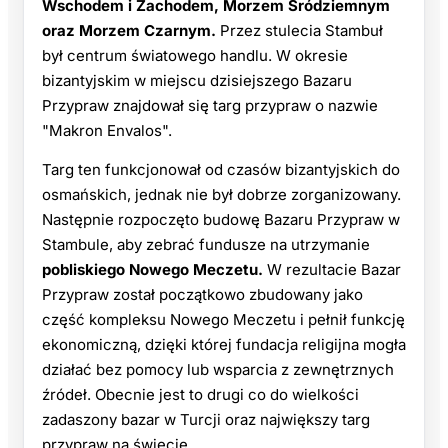
Wschodem i Zachodem, Morzem Śródziemnym
oraz Morzem Czarnym.
Przez stulecia Stambuł
był centrum światowego handlu. W okresie
bizantyjskim w miejscu dzisiejszego Bazaru
Przypraw znajdował się targ przypraw o nazwie
"Makron Envalos".
Targ ten funkcjonował od czasów bizantyjskich do
osmańskich, jednak nie był dobrze zorganizowany.
Następnie rozpoczęto budowę Bazaru Przypraw w
Stambule, aby zebrać fundusze na utrzymanie
pobliskiego Nowego Meczetu.
W rezultacie Bazar
Przypraw został początkowo zbudowany jako
część kompleksu Nowego Meczetu i pełnił funkcję
ekonomiczną, dzięki której fundacja religijna mogła
działać bez pomocy lub wsparcia z zewnętrznych
źródeł. Obecnie jest to drugi co do wielkości
zadaszony bazar w Turcji oraz największy targ
przypraw na świecie.