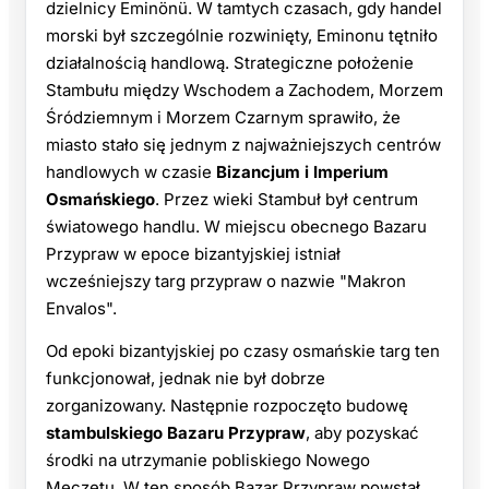
dzielnicy Eminönü. W tamtych czasach, gdy handel
morski był szczególnie rozwinięty, Eminonu tętniło
działalnością handlową. Strategiczne położenie
Stambułu między Wschodem a Zachodem, Morzem
Śródziemnym i Morzem Czarnym sprawiło, że
miasto stało się jednym z najważniejszych centrów
handlowych w czasie
Bizancjum i Imperium
Osmańskiego
. Przez wieki Stambuł był centrum
światowego handlu. W miejscu obecnego Bazaru
Przypraw w epoce bizantyjskiej istniał
wcześniejszy targ przypraw o nazwie "Makron
Envalos".
Od epoki bizantyjskiej po czasy osmańskie targ ten
funkcjonował, jednak nie był dobrze
zorganizowany. Następnie rozpoczęto budowę
stambulskiego Bazaru Przypraw
, aby pozyskać
środki na utrzymanie pobliskiego Nowego
Meczetu. W ten sposób Bazar Przypraw powstał