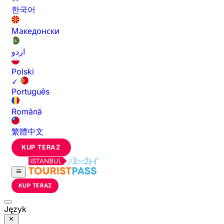
한국어
Македонски
اردو
Polski
✓
Português
Română
繁體中文
KUP TERAZ
KUP TERAZ
Język