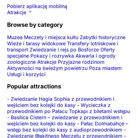
Pobierz aplikację mobilną
Atrakcje
Browse by category
Muzea
Meczety i miejsca kultu
Zabytki historyczne
Wieże i tarasy widokowe
Transfery lotniskowe i
transport
Zwiedzanie i rejs po Bosforze
Oferty
specjalne
Pokazy i rozrywka
Akwaria i ogrody
zoologiczne
Atrakcje
Przyjazne rodzinom
Aktywności na świeżym powietrzu
Poza miastem
Usługi i korzyści
Popular attractions
-
Zwiedzanie Hagia Sophia z przewodnikiem i
wejściem bez kolejki do kasy
-
Wycieczka z
przewodnikiem po Pałacu Topkapı z biletami wstępu
-
Basilica Cistern – zwiedzanie z przewodnikiem i
wejściem bez kolejki do kasy
-
Pałac Dolmabahçe –
wstęp bez kolejki do kasy z audioprzewodnikiem
-
Zwiedzanie Błękitnego Meczetu z przewodnikiem
-