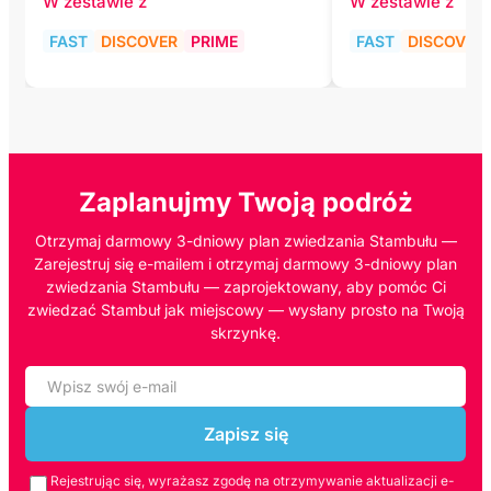
W zestawie z
W zestawie z
FAST
DISCOVER
PRIME
FAST
DISCOVER
Zaplanujmy Twoją podróż
Otrzymaj darmowy 3-dniowy plan zwiedzania Stambułu —
Zarejestruj się e-mailem i otrzymaj darmowy 3-dniowy plan
zwiedzania Stambułu — zaprojektowany, aby pomóc Ci
zwiedzać Stambuł jak miejscowy — wysłany prosto na Twoją
skrzynkę.
Zapisz się
Rejestrując się, wyrażasz zgodę na otrzymywanie aktualizacji e-