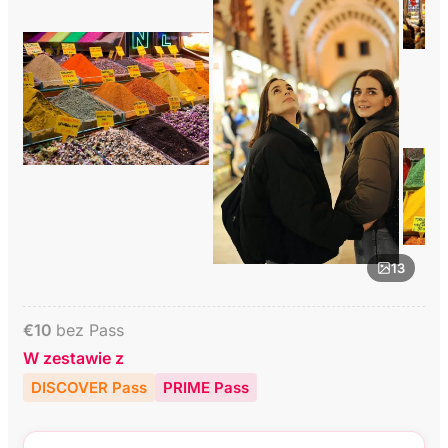
13
€
10
bez Pass
W zestawie z
DISCOVER Pass
PRIME Pass