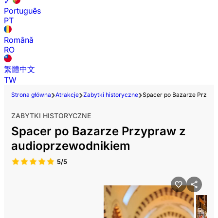
✓
Português
PT
Română
RO
繁體中文
TW
Strona główna
Atrakcje
Zabytki historyczne
Spacer po Bazarze Przypr
ZABYTKI HISTORYCZNE
Spacer po Bazarze Przypraw z
audioprzewodnikiem
5/5