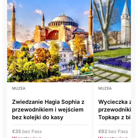
MUZEA
MUZEA
Zwiedzanie Hagia Sophia z
Wycieczka z
przewodnikiem i wejściem
przewodnikiem
bez kolejki do kasy
Topkapı z bile
€
35
bez Pass
€
62
bez Pass