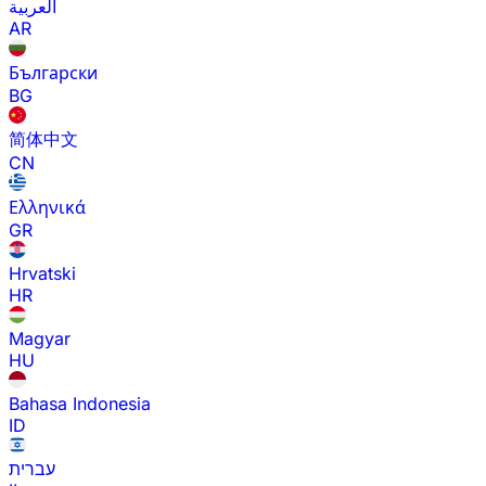
العربية
AR
Български
BG
简体中文
CN
Ελληνικά
GR
Hrvatski
HR
Magyar
HU
Bahasa Indonesia
ID
עברית