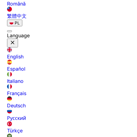
Română
繁體中文
PL
Language
English
Español
Italiano
Français
Deutsch
Русский
Türkçe