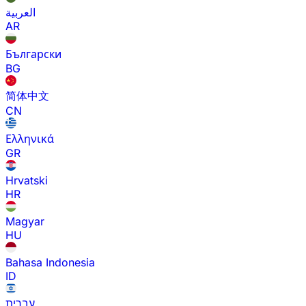
العربية
AR
Български
BG
简体中文
CN
Ελληνικά
GR
Hrvatski
HR
Magyar
HU
Bahasa Indonesia
ID
עברית