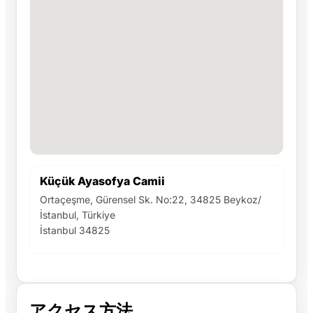
Küçük Ayasofya Camii
Ortaçeşme, Gürensel Sk. No:22, 34825 Beykoz/
İstanbul, Türkiye
İstanbul 34825
アクセス方法