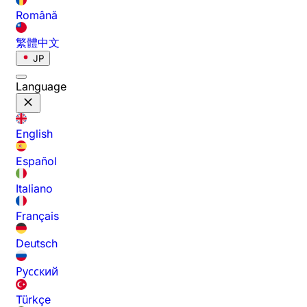
Română
繁體中文
JP
Language
English
Español
Italiano
Français
Deutsch
Русский
Türkçe