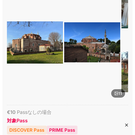
11
€
10
Passなしの場合
対象Pass
DISCOVER Pass
PRIME Pass