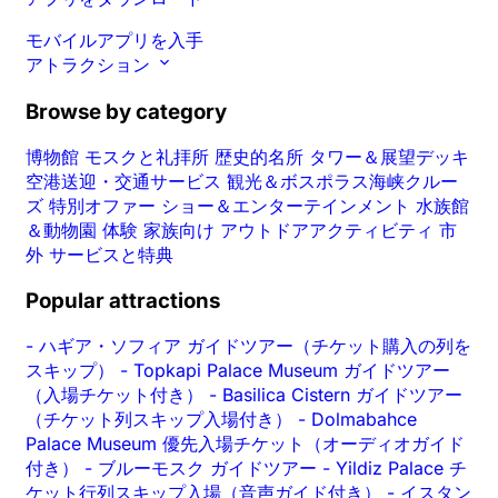
モバイルアプリを入手
アトラクション
Browse by category
博物館
モスクと礼拝所
歴史的名所
タワー＆展望デッキ
空港送迎・交通サービス
観光＆ボスポラス海峡クルー
ズ
特別オファー
ショー＆エンターテインメント
水族館
＆動物園
体験
家族向け
アウトドアアクティビティ
市
外
サービスと特典
Popular attractions
-
ハギア・ソフィア ガイドツアー（チケット購入の列を
スキップ）
-
Topkapi Palace Museum ガイドツアー
（入場チケット付き）
-
Basilica Cistern ガイドツアー
（チケット列スキップ入場付き）
-
Dolmabahce
Palace Museum 優先入場チケット（オーディオガイド
付き）
-
ブルーモスク ガイドツアー
-
Yildiz Palace チ
ケット行列スキップ入場（音声ガイド付き）
-
イスタン