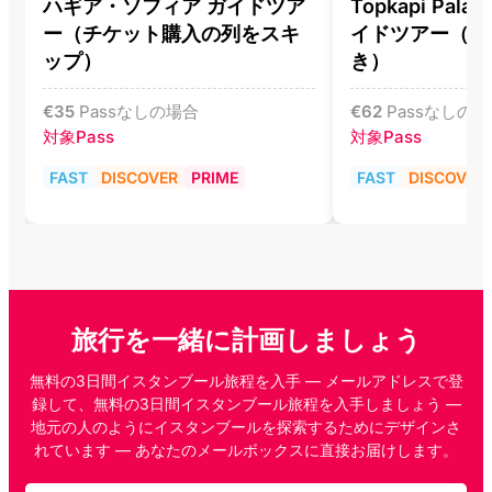
ハギア・ソフィア ガイドツア
Topkapi Pala
ー（チケット購入の列をスキ
イドツアー（入
ップ）
き）
€
35
Passなしの場合
€
62
Passなしの
対象Pass
対象Pass
FAST
DISCOVER
PRIME
FAST
DISCOVER
旅行を一緒に計画しましょう
無料の3日間イスタンブール旅程を入手 — メールアドレスで登
録して、無料の3日間イスタンブール旅程を入手しましょう —
地元の人のようにイスタンブールを探索するためにデザインさ
れています — あなたのメールボックスに直接お届けします。