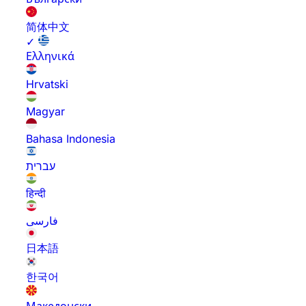
简体中文
✓
Ελληνικά
Hrvatski
Magyar
Bahasa Indonesia
עברית
हिन्दी
فارسی
日本語
한국어