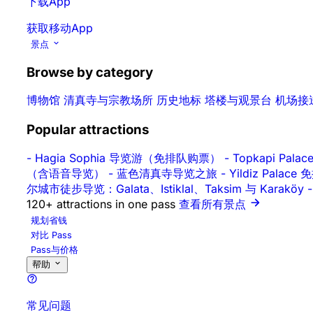
下载App
获取移动App
景点
Browse by category
博物馆
清真寺与宗教场所
历史地标
塔楼与观景台
机场接
Popular attractions
-
Hagia Sophia 导览游（免排队购票）
-
Topkapi Pa
（含语音导览）
-
蓝色清真寺导览之旅
-
Yildiz Pal
尔城市徒步导览：Galata、Istiklal、Taksim 与 Karaköy
-
120+ attractions in one pass
查看所有景点
规划省钱
对比 Pass
Pass与价格
帮助
常见问题