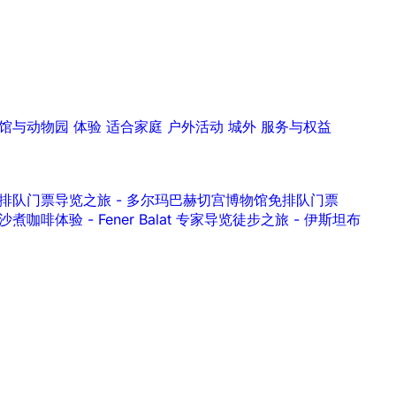
馆与动物园
体验
适合家庭
户外活动
城外
服务与权益
水宫）免排队门票导览之旅
-
多尔玛巴赫切宫博物馆免排队门票
 沙煮咖啡体验
-
Fener Balat 专家导览徒步之旅
-
伊斯坦布