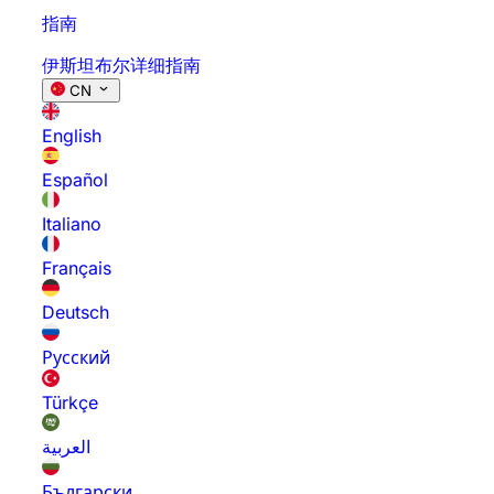
指南
伊斯坦布尔详细指南
CN
English
Español
Italiano
Français
Deutsch
Русский
Türkçe
العربية
Български