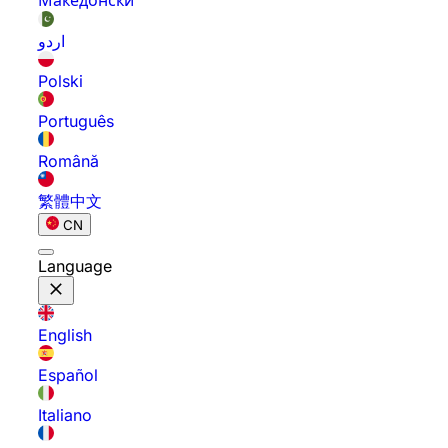
Македонски
اردو
Polski
Português
Română
繁體中文
CN
Language
English
Español
Italiano