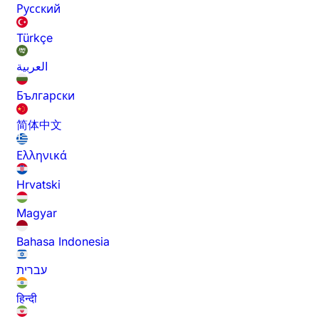
Русский
Türkçe
العربية
Български
简体中文
Ελληνικά
Hrvatski
Magyar
Bahasa Indonesia
עברית
हिन्दी