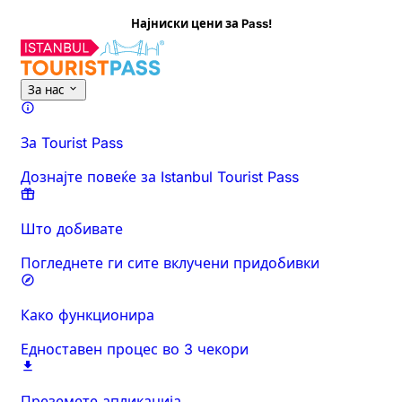
Најниски цени за Pass!
За оваа активност
Преглед
Времиња и траење
Сè за
Знајт
За нас
За Tourist Pass
Дознајте повеќе за Istanbul Tourist Pass
Што добивате
Погледнете ги сите вклучени придобивки
Како функционира
Едноставен процес во 3 чекори
Преземете апликација