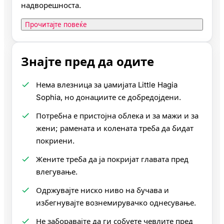
надворешноста.
Прочитајте повеќе
Знајте пред да одите
Нема влезница за џамијата Little Hagia
Sophia, но донациите се добредојдени.
Потребна е пристојна облека и за мажи и за
жени; рамената и колената треба да бидат
покриени.
Жените треба да ја покријат главата пред
влегување.
Одржувајте ниско ниво на бучава и
избегнувајте вознемирувачко однесување.
Не заборавајте да ги собуете чевлите пред