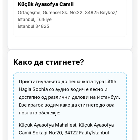
Küçük Ayasofya Camii
Ortaçeşme, Gürensel Sk. No:22, 34825 Beykoz/
İstanbul, Türkiye
İstanbul 34825
Како да стигнете?
Пристигнувањето до пешачката тура Little
Hagia Sophia со аудио водич е лесно и
достапно од различни делови на Истанбул.
Еве краток водич како да стигнете до ова
познато обележје:
Küçük Ayasofya Mahallesi, Küçük Ayasofya
Camii Sokagi No:20, 34122 Fatih/İstanbul