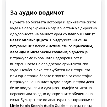
За аудио водичот
Нурнете во богатата историја и архитектонските
чуда на овој скриен бисер во Истанбул директно
од удобноста на вашиот уред со
Istanbul Tourist
Pass® апликацијата
. Придружете ни се на
патување низ векови исполнети со
приказни,
легенди и интересни сознанија
додека ја
истражуваме скромната надворешност и
внатрешноста на ова древно архитектонско
чудо. Особено ако сте љубител на историјата
или едноставно барате искуство за самостојно
истражување, нашиот аудио водич ветува дека
ќе ве воодушеви и едуцира, нудејќи уникатна
перспектива за едно од скриените обележја на
Истанбул. Тргнете во авантура на откривање со
Little Hagia Sophia Audio Guide
– вашата порта