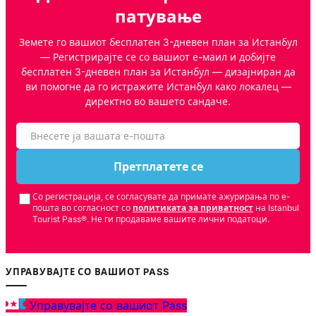
патување
Земете го вашиот бесплатен 3-дневен план за Истанбул
— Регистрирајте се со вашиот е-маил и добијте
бесплатен 3-дневен план за Истанбул — дизајниран да
ви помогне да го истражите Истанбул како локалец —
директно во вашето сандаче.
Претплатете се
Со регистрација, се согласувате да примате ажурирања по е-
пошта во согласност со
политиката за приватност
на Istanbul
Tourist Pass®. Не ги продаваме вашите лични податоци.
УПРАВУВАЈТЕ СО ВАШИОТ PASS
Управувајте со вашиот Pass