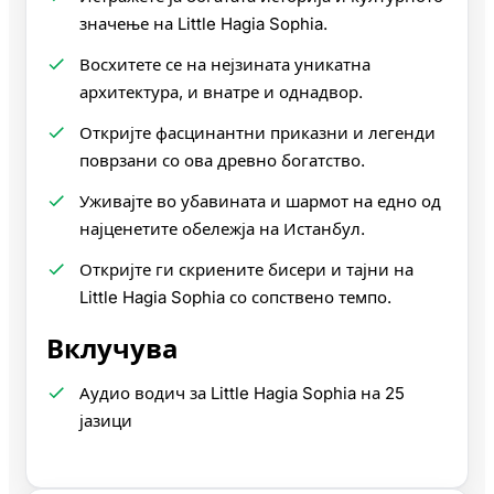
значење на Little Hagia Sophia.
Восхитете се на нејзината уникатна
архитектура, и внатре и однадвор.
Откријте фасцинантни приказни и легенди
поврзани со ова древно богатство.
Уживајте во убавината и шармот на едно од
најценетите обележја на Истанбул.
Откријте ги скриените бисери и тајни на
Little Hagia Sophia со сопствено темпо.
Вклучува
Аудио водич за Little Hagia Sophia на 25
јазици