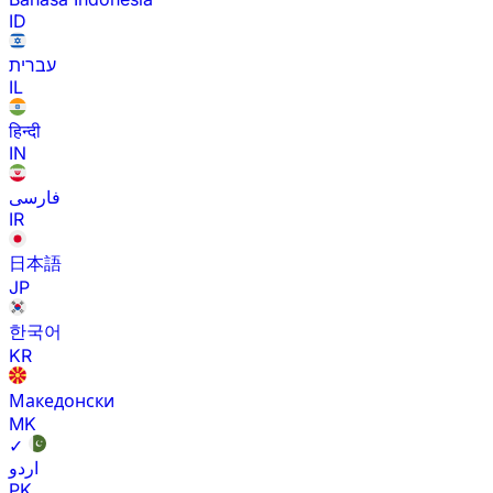
ID
עברית
IL
हिन्दी
IN
فارسی
IR
日本語
JP
한국어
KR
Македонски
MK
✓
اردو
PK