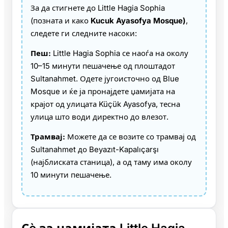
За да стигнете до Little Hagia Sophia
(позната и како
Kucuk Ayasofya Mosque)
,
следете ги следните насоки:
Пеш:
Little Hagia Sophia се наоѓа на околу
10–15 минути пешачење од плоштадот
Sultanahmet. Одете југоисточно од Blue
Mosque и ќе ја пронајдете џамијата на
крајот од улицата Küçük Ayasofya, тесна
улица што води директно до влезот.
Трамвај:
Можете да се возите со трамвај од
Sultanahmet до Beyazıt-Kapalıçarşı
(најблиската станица), а од таму има околу
10 минути пешачење.