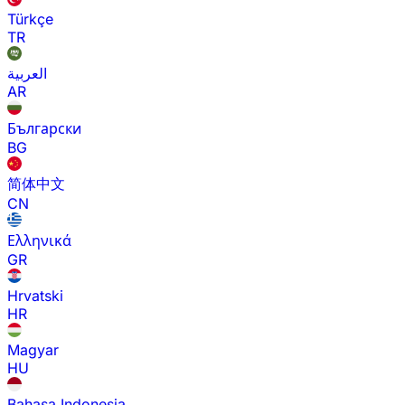
Türkçe
TR
العربية
AR
Български
BG
简体中文
CN
Ελληνικά
GR
Hrvatski
HR
Magyar
HU
Bahasa Indonesia