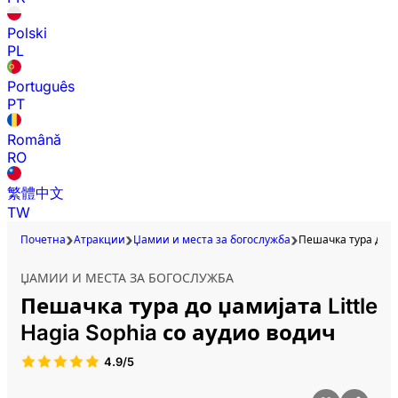
Polski
PL
Português
PT
Română
RO
繁體中文
TW
Почетна
Атракции
Џамии и места за богослужба
Пешачка тура до џа
ЏАМИИ И МЕСТА ЗА БОГОСЛУЖБА
Пешачка тура до џамијата Little
Hagia Sophia со аудио водич
4.9/5