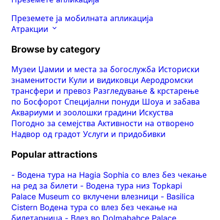
Преземете ја мобилната апликација
Атракции
Browse by category
Музеи
Џамии и места за богослужба
Историски
знаменитости
Кули и видиковци
Аеродромски
трансфери и превоз
Разгледување & крстарење
по Босфорот
Специјални понуди
Шоуа и забава
Аквариуми и зоолошки градини
Искуства
Погодно за семејства
Активности на отворено
Надвор од градот
Услуги и придобивки
Popular attractions
-
Водена тура на Hagia Sophia со влез без чекање
на ред за билети
-
Водена тура низ Topkapi
Palace Museum со вклучени влезници
-
Basilica
Cistern Водена тура со влез без чекање на
билетарница
-
Влез во Dolmabahce Palace