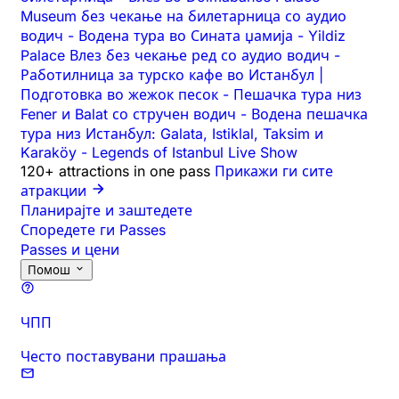
Museum без чекање на билетарница со аудио
водич
-
Водена тура во Сината џамија
-
Yildiz
Palace Влез без чекање ред со аудио водич
-
Работилница за турско кафе во Истанбул |
Подготовка во жежок песок
-
Пешачка тура низ
Fener и Balat со стручен водич
-
Водена пешачка
тура низ Истанбул: Galata, Istiklal, Taksim и
Karaköy
-
Legends of Istanbul Live Show
120+ attractions in one pass
Прикажи ги сите
атракции
Планирајте и заштедете
Споредете ги Passes
Passes и цени
Помош
ЧПП
Често поставувани прашања