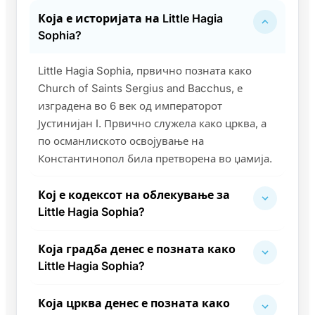
Која е историјата на Little Hagia
Sophia?
Little Hagia Sophia, првично позната како
Church of Saints Sergius and Bacchus, е
изградена во 6 век од императорот
Јустинијан I. Првично служела како црква, а
по османлиското освојување на
Константинопол била претворена во џамија.
Кој е кодексот на облекување за
Little Hagia Sophia?
Која градба денес е позната како
Little Hagia Sophia?
Која црква денес е позната како