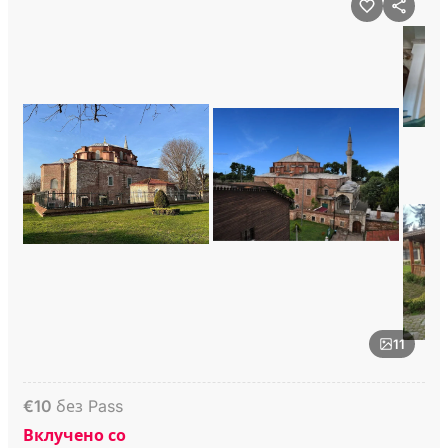
11
€
10
без Pass
Вклучено со