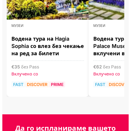
МУЗЕИ
МУЗЕИ
Водена тура на Hagia
Водена тура 
Sophia со влез без чекање
Palace Museu
на ред за билети
вклучени вл
€
35
без Pass
€
62
без Pass
Вклучено со
Вклучено со
FAST
DISCOVER
PRIME
FAST
DISCOVER
Да го испланираме вашето