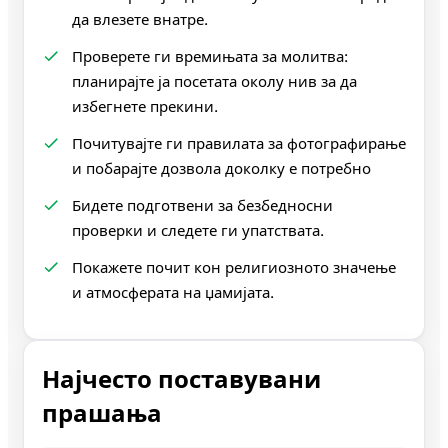
да влезете внатре.
Проверете ги времињата за молитва:
планирајте ја посетата околу нив за да
избегнете прекини.
Почитувајте ги правилата за фотографирање
и побарајте дозвола доколку е потребно
Бидете подготвени за безбедносни
проверки и следете ги упатствата.
Покажете почит кон религиозното значење
и атмосферата на џамијата.
Најчесто поставувани
прашања