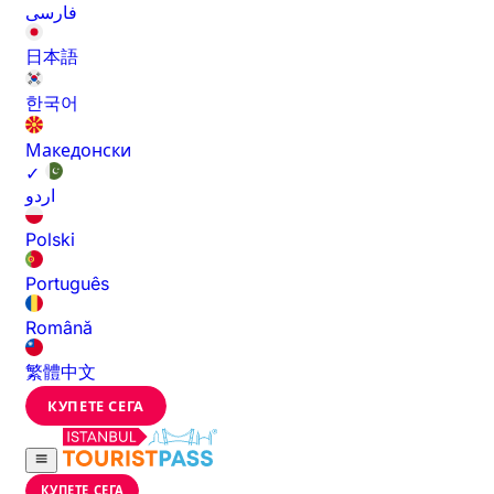
فارسی
日本語
한국어
Македонски
✓
اردو
Polski
Português
Română
繁體中文
КУПЕТЕ СЕГА
КУПЕТЕ СЕГА