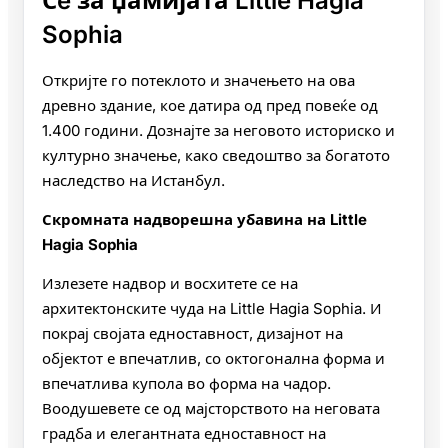
Сè за џамијата Little Hagia
Sophia
Откријте го потеклото и значењето на ова
древно здание, кое датира од пред повеќе од
1.400 години. Дознајте за неговото историско и
културно значење, како сведоштво за богатото
наследство на Истанбул.
Скромната надворешна убавина на Little
Hagia Sophia
Излезете надвор и восхитете се на
архитектонските чуда на Little Hagia Sophia. И
покрај својата едноставност, дизајнот на
објектот е впечатлив, со октогонална форма и
впечатлива купола во форма на чадор.
Воодушевете се од мајсторството на неговата
градба и елегантната едноставност на