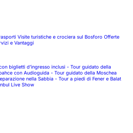
rasporti
Visite turistiche e crociera sul Bosforo
Offerte
rvizi e Vantaggi
n biglietti d’ingresso inclusi
-
Tour guidato della
abahce con Audioguida
-
Tour guidato della Moschea
reparazione nella Sabbia
-
Tour a piedi di Fener e Balat
anbul Live Show