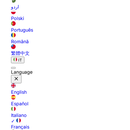
اردو
Polski
Português
Română
繁體中文
IT
Language
English
Español
Italiano
✓
Français