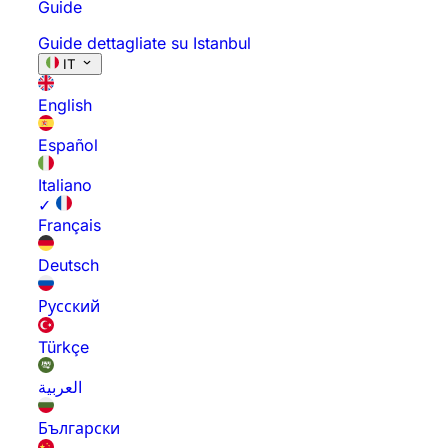
Guide
Guide dettagliate su Istanbul
IT
English
Español
Italiano
✓
Français
Deutsch
Русский
Türkçe
العربية
Български