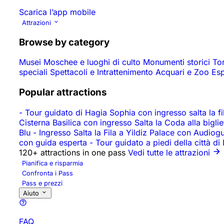
Scarica l’app mobile
Attrazioni
Browse by category
Musei
Moschee e luoghi di culto
Monumenti storici
To
speciali
Spettacoli e Intrattenimento
Acquari e Zoo
Es
Popular attractions
-
Tour guidato di Hagia Sophia con ingresso salta la fila
Cisterna Basilica con ingresso Salta la Coda alla biglie
Blu
-
Ingresso Salta la Fila a Yildiz Palace con Audiog
con guida esperta
-
Tour guidato a piedi della città di
120+ attractions in one pass
Vedi tutte le attrazioni
Pianifica e risparmia
Confronta i Pass
Pass e prezzi
Aiuto
FAQ