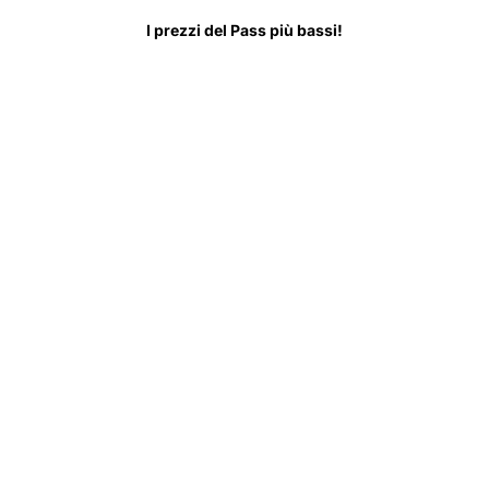
a Sapere Prima di Partire
FAQ
I prezzi del Pass più bassi!