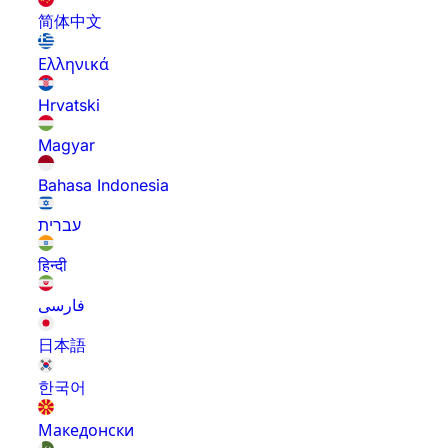
简体中文
Ελληνικά
Hrvatski
Magyar
Bahasa Indonesia
עברית
हिन्दी
فارسی
日本語
한국어
Македонски