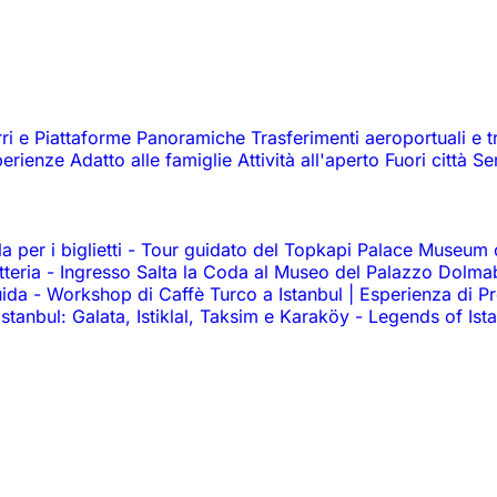
rri e Piattaforme Panoramiche
Trasferimenti aeroportuali e t
perienze
Adatto alle famiglie
Attività all'aperto
Fuori città
Se
 per i biglietti
-
Tour guidato del Topkapi Palace Museum co
tteria
-
Ingresso Salta la Coda al Museo del Palazzo Dolm
uida
-
Workshop di Caffè Turco a Istanbul | Esperienza di P
 Istanbul: Galata, Istiklal, Taksim e Karaköy
-
Legends of Ist