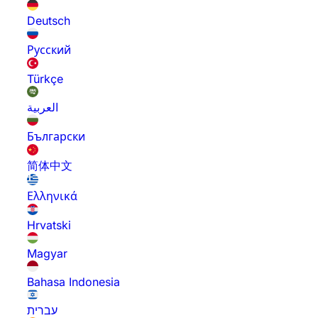
Deutsch
Русский
Türkçe
العربية
Български
简体中文
Ελληνικά
Hrvatski
Magyar
Bahasa Indonesia
עברית