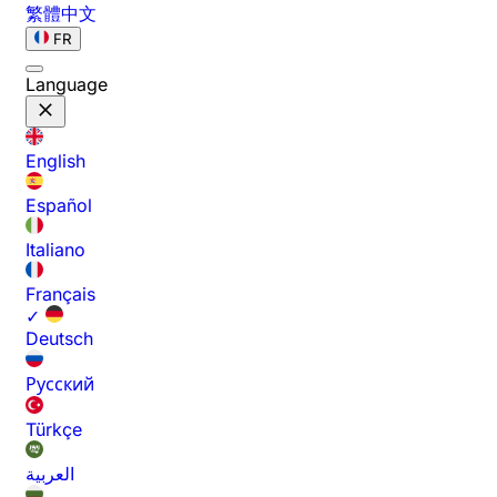
繁體中文
FR
Language
English
Español
Italiano
Français
✓
Deutsch
Русский
Türkçe
العربية