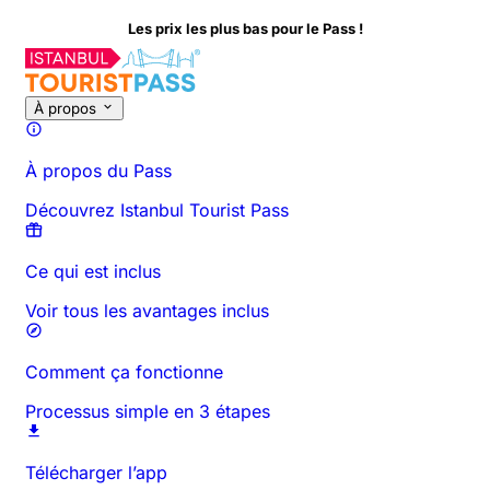
Les prix les plus bas pour le Pass !
À propos de cette activité
Aperçu
Horaires et Durée
Tout sur
À
À propos
À propos du Pass
Découvrez Istanbul Tourist Pass
Ce qui est inclus
Voir tous les avantages inclus
Comment ça fonctionne
Processus simple en 3 étapes
Télécharger l’app