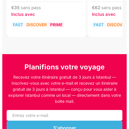
€
35
sans pass
€
62
sans pass
Inclus avec
Inclus avec
FAST
DISCOVER
PRIME
FAST
DISCOVER
Planifions votre voyage
Recevez votre itinéraire gratuit de 3 jours à Istanbul —
Inscrivez-vous avec votre e-mail et recevez un itinéraire
gratuit de 3 jours à Istanbul — conçu pour vous aider à
explorer Istanbul comme un local — directement dans votre
boîte mail.
S'abonner