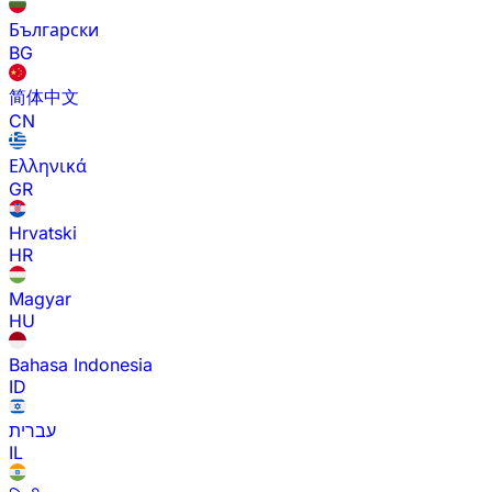
Български
BG
简体中文
CN
Ελληνικά
GR
Hrvatski
HR
Magyar
HU
Bahasa Indonesia
ID
עברית
IL