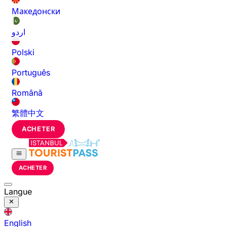
Македонски
اردو
Polski
Português
Română
繁體中文
ACHETER
ACHETER
Langue
English