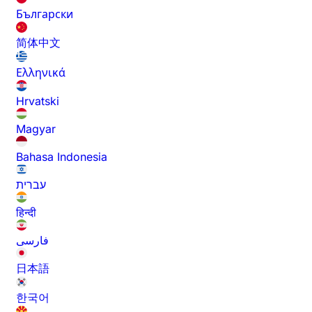
Български
简体中文
Ελληνικά
Hrvatski
Magyar
Bahasa Indonesia
עברית
हिन्दी
فارسی
日本語
한국어