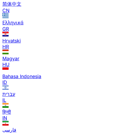
简体中文
CN
Ελληνικά
GR
Hrvatski
HR
Magyar
HU
Bahasa Indonesia
ID
עברית
IL
हिन्दी
IN
فارسی