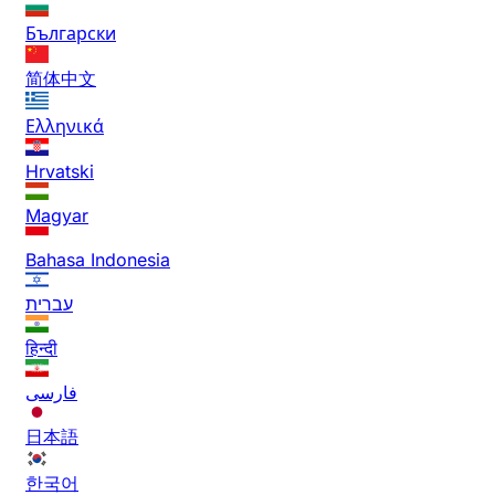
Български
简体中文
Ελληνικά
Hrvatski
Magyar
Bahasa Indonesia
עברית
हिन्दी
فارسی
日本語
한국어