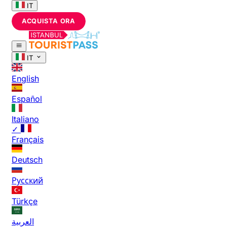
IT
ACQUISTA ORA
IT
English
Español
Italiano
✓
Français
Deutsch
Русский
Türkçe
العربية