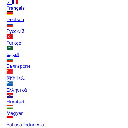
✓
Français
Deutsch
Русский
Türkçe
العربية
Български
简体中文
Ελληνικά
Hrvatski
Magyar
Bahasa Indonesia