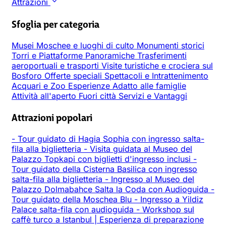
Attrazioni
Sfoglia per categoria
Musei
Moschee e luoghi di culto
Monumenti storici
Torri e Piattaforme Panoramiche
Trasferimenti
aeroportuali e trasporti
Visite turistiche e crociera sul
Bosforo
Offerte speciali
Spettacoli e Intrattenimento
Acquari e Zoo
Esperienze
Adatto alle famiglie
Attività all'aperto
Fuori città
Servizi e Vantaggi
Attrazioni popolari
-
Tour guidato di Hagia Sophia con ingresso salta-
fila alla biglietteria
-
Visita guidata al Museo del
Palazzo Topkapi con biglietti d'ingresso inclusi
-
Tour guidato della Cisterna Basilica con ingresso
salta-fila alla biglietteria
-
Ingresso al Museo del
Palazzo Dolmabahce Salta la Coda con Audioguida
-
Tour guidato della Moschea Blu
-
Ingresso a Yildiz
Palace salta-fila con audioguida
-
Workshop sul
caffè turco a Istanbul | Esperienza di preparazione