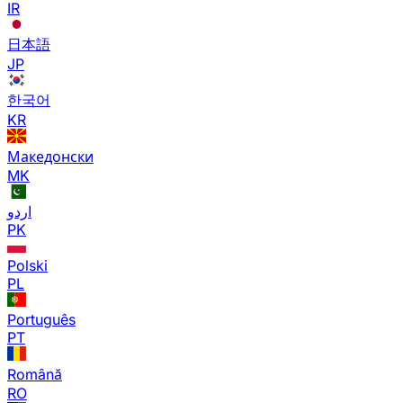
IR
日本語
JP
한국어
KR
Македонски
MK
اردو
PK
Polski
PL
Português
PT
Română
RO