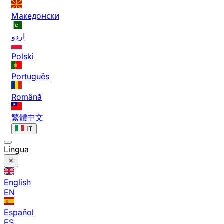
Македонски
اردو
Polski
Português
Română
繁體中文
IT
Lingua
English
EN
Español
ES