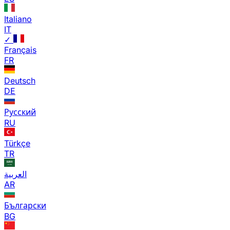
Italiano
IT
✓
Français
FR
Deutsch
DE
Русский
RU
Türkçe
TR
العربية
AR
Български
BG