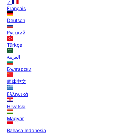
✓
Français
Deutsch
Русский
Türkçe
العربية
Български
简体中文
Ελληνικά
Hrvatski
Magyar
Bahasa Indonesia