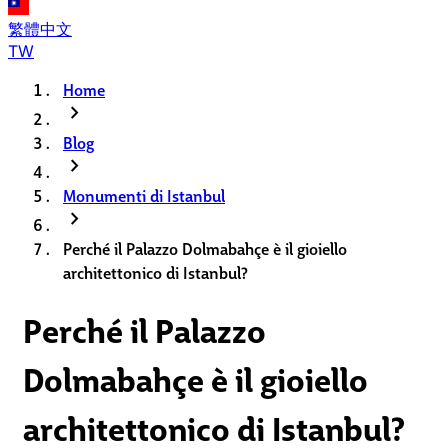
繁體中文
TW
Home
chevron_right
Blog
chevron_right
Monumenti di Istanbul
chevron_right
Perché il Palazzo Dolmabahçe è il gioiello
architettonico di Istanbul?
Perché il Palazzo
Dolmabahçe è il gioiello
architettonico di Istanbul?