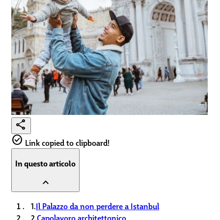
share
check_circle
Link copied to clipboard!
In questo articolo
expand_less
1.
Il Palazzo da non perdere a Istanbul
2.
Capolavoro architettonico