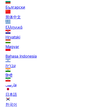
Български
简体中文
Ελληνικά
Hrvatski
Magyar
Bahasa Indonesia
עברית
हिन्दी
فارسی
日本語
한국어