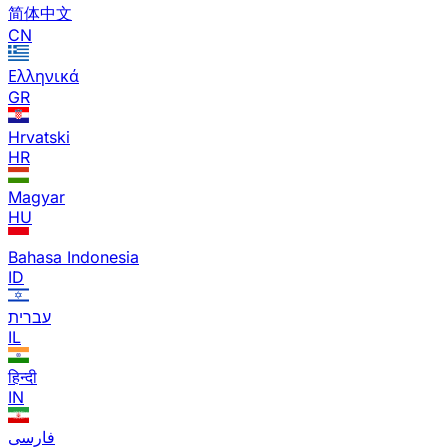
简体中文
CN
Ελληνικά
GR
Hrvatski
HR
Magyar
HU
Bahasa Indonesia
ID
עברית
IL
हिन्दी
IN
فارسی