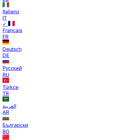
Italiano
IT
✓
Français
FR
Deutsch
DE
Русский
RU
Türkçe
TR
العربية
AR
Български
BG