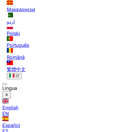
Македонски
اردو
Polski
Português
Română
繁體中文
IT
Lingua
English
EN
Español
ES