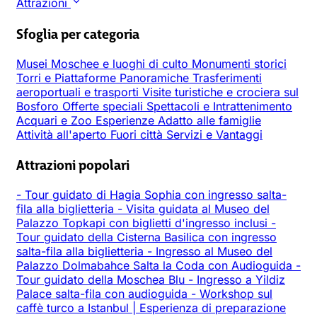
Attrazioni
Sfoglia per categoria
Musei
Moschee e luoghi di culto
Monumenti storici
Torri e Piattaforme Panoramiche
Trasferimenti
aeroportuali e trasporti
Visite turistiche e crociera sul
Bosforo
Offerte speciali
Spettacoli e Intrattenimento
Acquari e Zoo
Esperienze
Adatto alle famiglie
Attività all'aperto
Fuori città
Servizi e Vantaggi
Attrazioni popolari
-
Tour guidato di Hagia Sophia con ingresso salta-
fila alla biglietteria
-
Visita guidata al Museo del
Palazzo Topkapi con biglietti d'ingresso inclusi
-
Tour guidato della Cisterna Basilica con ingresso
salta-fila alla biglietteria
-
Ingresso al Museo del
Palazzo Dolmabahce Salta la Coda con Audioguida
-
Tour guidato della Moschea Blu
-
Ingresso a Yildiz
Palace salta-fila con audioguida
-
Workshop sul
caffè turco a Istanbul | Esperienza di preparazione