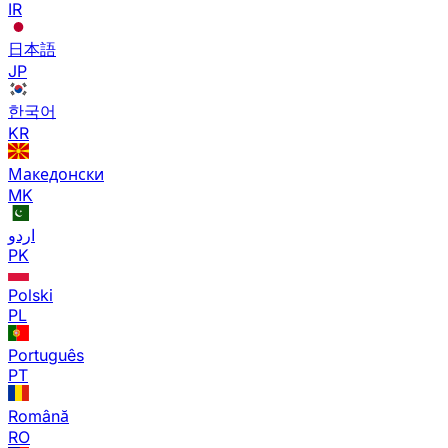
IR
日本語
JP
한국어
KR
Македонски
MK
اردو
PK
Polski
PL
Português
PT
Română
RO