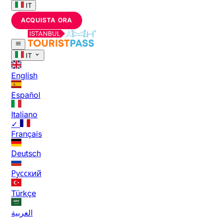
IT
ACQUISTA ORA
IT
English
Español
Italiano
✓
Français
Deutsch
Русский
Türkçe
العربية