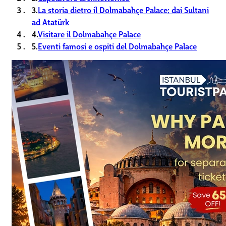
3.
La storia dietro il Dolmabahçe Palace: dai Sultani
ad Atatürk
4.
Visitare il Dolmabahçe Palace
5.
Eventi famosi e ospiti del Dolmabahçe Palace