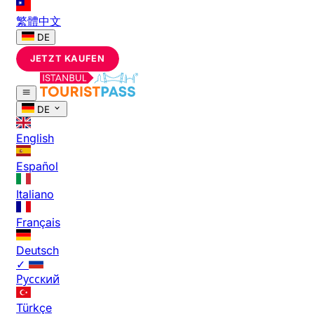
繁體中文
DE
JETZT KAUFEN
DE
English
Español
Italiano
Français
Deutsch
✓
Русский
Türkçe