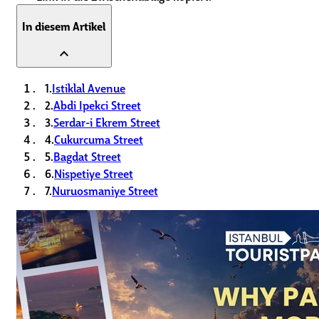
In diesem Artikel
expand_less
1.
Istiklal Avenue
2.
Abdi Ipekci Street
3.
Serdar-i Ekrem Street
4.
Cukurcuma Street
5.
Bagdat Street
6.
Nispetiye Street
7.
Nuruosmaniye Street