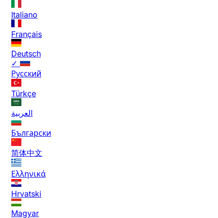
Italiano
Français
Deutsch
✓
Русский
Türkçe
العربية
Български
简体中文
Ελληνικά
Hrvatski
Magyar