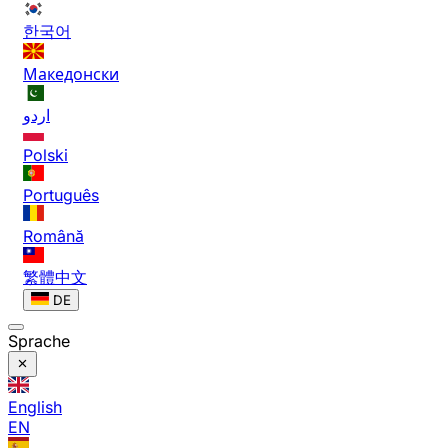
한국어
Македонски
اردو
Polski
Português
Română
繁體中文
DE
Sprache
English
EN