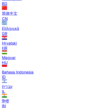
BG
简体中文
CN
Ελληνικά
GR
Hrvatski
HR
Magyar
HU
Bahasa Indonesia
ID
עברית
IL
हिन्दी
IN