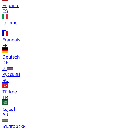
Español
ES
Italiano
IT
Français
FR
Deutsch
DE
✓
Русский
RU
Türkçe
TR
العربية
AR
Български