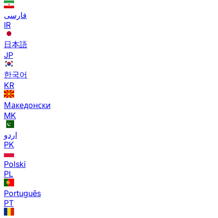
فارسی
IR
日本語
JP
한국어
KR
Македонски
MK
اردو
PK
Polski
PL
Português
PT