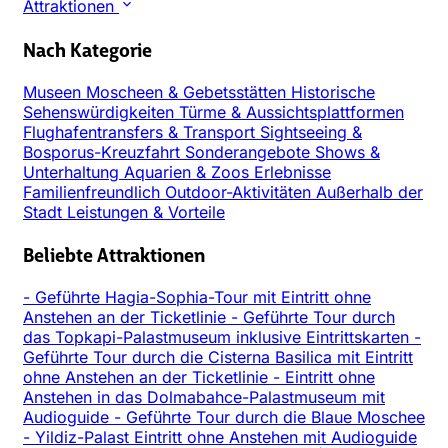
Attraktionen
Nach Kategorie
Museen
Moscheen & Gebetsstätten
Historische
Sehenswürdigkeiten
Türme & Aussichtsplattformen
Flughafentransfers & Transport
Sightseeing &
Bosporus-Kreuzfahrt
Sonderangebote
Shows &
Unterhaltung
Aquarien & Zoos
Erlebnisse
Familienfreundlich
Outdoor-Aktivitäten
Außerhalb der
Stadt
Leistungen & Vorteile
Beliebte Attraktionen
-
Geführte Hagia-Sophia-Tour mit Eintritt ohne
Anstehen an der Ticketlinie
-
Geführte Tour durch
das Topkapi-Palastmuseum inklusive Eintrittskarten
-
Geführte Tour durch die Cisterna Basilica mit Eintritt
ohne Anstehen an der Ticketlinie
-
Eintritt ohne
Anstehen in das Dolmabahce-Palastmuseum mit
Audioguide
-
Geführte Tour durch die Blaue Moschee
-
Yildiz-Palast Eintritt ohne Anstehen mit Audioguide