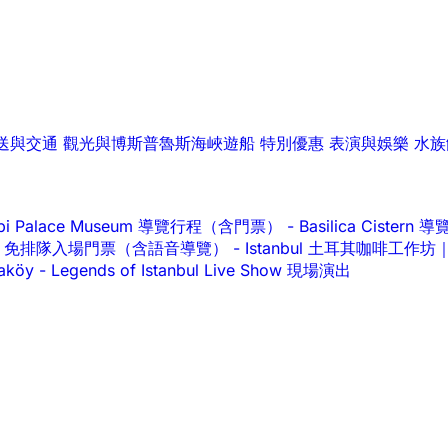
送與交通
觀光與博斯普魯斯海峽遊船
特別優惠
表演與娛樂
水族
api Palace Museum 導覽行程（含門票）
-
Basilica Cist
alace 免排隊入場門票（含語音導覽）
-
Istanbul 土耳其咖啡工
raköy
-
Legends of Istanbul Live Show 現場演出