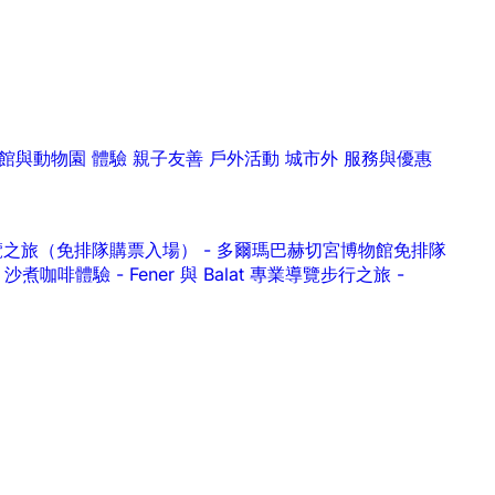
館與動物園
體驗
親子友善
戶外活動
城市外
服務與優惠
ern 導覽之旅（免排隊購票入場）
-
多爾瑪巴赫切宮博物館免排隊
作坊｜沙煮咖啡體驗
-
Fener 與 Balat 專業導覽步行之旅
-