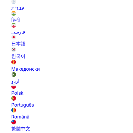
עברית
हिन्दी
فارسی
日本語
한국어
Македонски
اردو
Polski
Português
Română
繁體中文