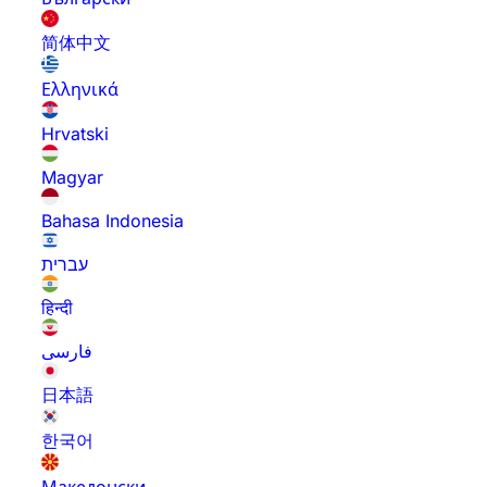
简体中文
Ελληνικά
Hrvatski
Magyar
Bahasa Indonesia
עברית
हिन्दी
فارسی
日本語
한국어