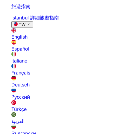
旅遊指南
Istanbul 詳細旅遊指南
TW
English
Español
Italiano
Français
Deutsch
Русский
Türkçe
العربية
Български