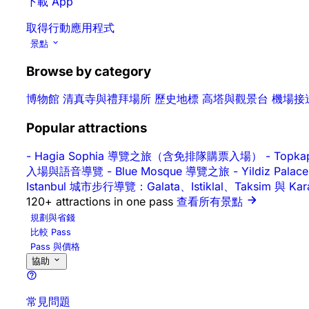
下載 App
取得行動應用程式
景點
Browse by category
博物館
清真寺與禮拜場所
歷史地標
高塔與觀景台
機場接
Popular attractions
-
Hagia Sophia 導覽之旅（含免排隊購票入場）
-
Topk
入場與語音導覽
-
Blue Mosque 導覽之旅
-
Yildiz P
Istanbul 城市步行導覽：Galata、Istiklal、Taksim 與 Ka
120+ attractions in one pass
查看所有景點
規劃與省錢
比較 Pass
Pass 與價格
協助
常見問題