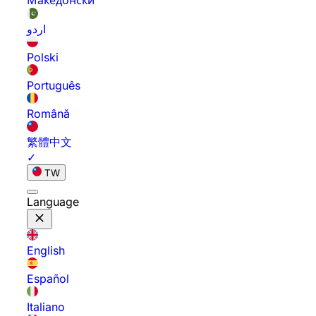
Македонски
اردو
Polski
Português
Română
繁體中文
✓
TW
Language
English
Español
Italiano