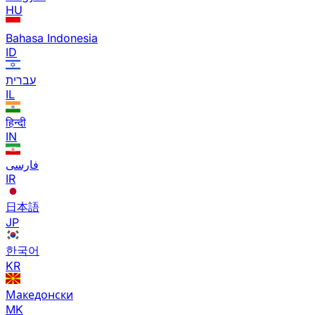
HU
Bahasa Indonesia
ID
עברית
IL
हिन्दी
IN
فارسی
IR
日本語
JP
한국어
KR
Македонски
MK