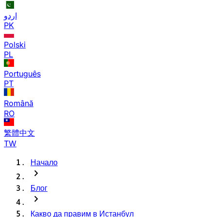
اردو
PK
Polski
PL
Português
PT
Română
RO
繁體中文
TW
Начало
chevron_right
Блог
chevron_right
Какво да правим в Истанбул