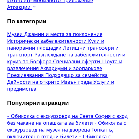
Изтеглете мобилното приложение
Атракции
По категории
Музеи
Джамии и места за поклонение
Исторически забележителности
Кули и
панорамни площадки
Летищни трансфери и
транспорт
Разглеждане на забележителности и
круиз по Босфора
Специални оферти
Шоута и
развлечения
Аквариуми и зоопаркове
Преживявания
Подходящо за семейства
Дейности на открито
Извън града
Услуги и
предимства
Популярни атракции
-
Обиколка с екскурзовод на Света София с вход
без чакане на опашката за билети
-
Обиколка с
екскурзовод на музея на двореца Топкапъ,
включително входни билети
-
Обиколка с