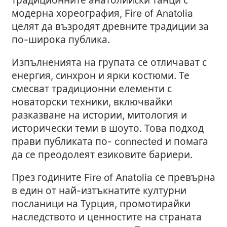
традиционните анатолийски танци с
модерна хореография, Fire of Anatolia
целят да възродят древните традиции за
по-широка публика.
Изпълненията на групата се отличават с
енергия, синхрон и ярки костюми. Те
смесват традиционни елементи с
новаторски техники, включвайки
разказване на истории, митология и
исторически теми в шоуто. Това подход
прави публиката по- connected и помага
да се преодолеят езиковите бариери.
През годините Fire of Anatolia се превърна
в един от най-изтъкнатите културни
посланици на Турция, промотирайки
наследството и ценностите на страната