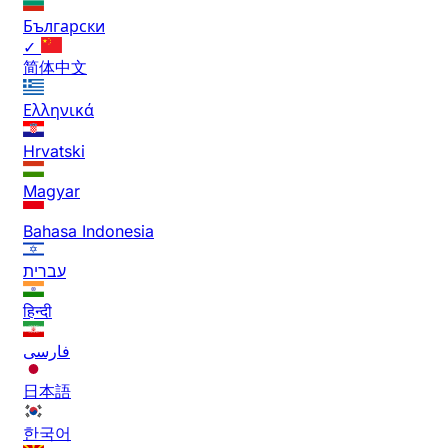
Български
✓
简体中文
Ελληνικά
Hrvatski
Magyar
Bahasa Indonesia
עברית
हिन्दी
فارسی
日本語
한국어