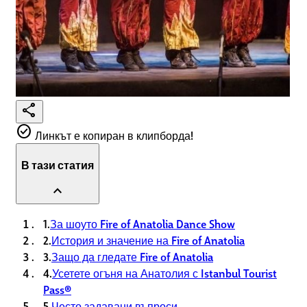
share
check_circle
Линкът е копиран в клипборда!
В тази статия
expand_less
1.
За шоуто Fire of Anatolia Dance Show
2.
История и значение на Fire of Anatolia
3.
Защо да гледате Fire of Anatolia
4.
Усетете огъня на Анатолия с Istanbul Tourist
Pass®
5.
Често задавани въпроси