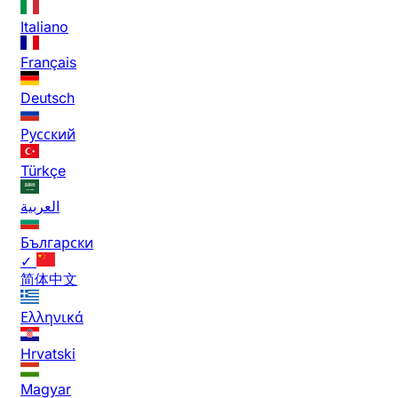
Italiano
Français
Deutsch
Русский
Türkçe
العربية
Български
✓
简体中文
Ελληνικά
Hrvatski
Magyar