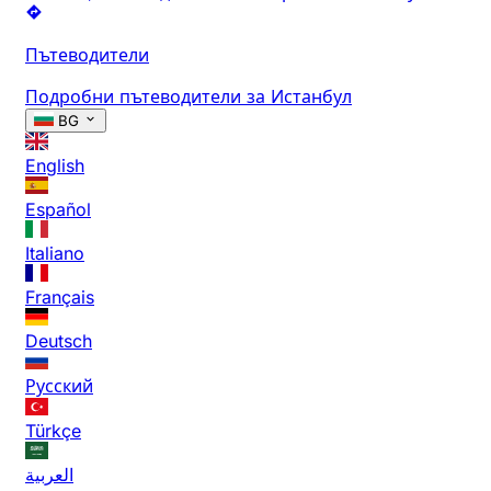
Пътеводители
Подробни пътеводители за Истанбул
BG
English
Español
Italiano
Français
Deutsch
Русский
Türkçe
العربية