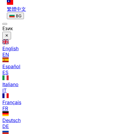
繁體中文
BG
Език
English
EN
Español
ES
Italiano
IT
Français
FR
Deutsch
DE