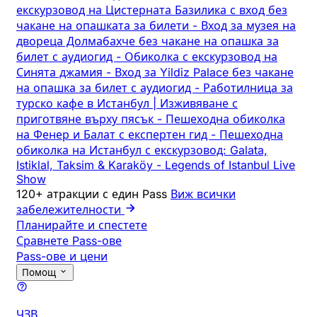
екскурзовод на Цистерната Базилика с вход без
чакане на опашката за билети
-
Вход за музея на
двореца Долмабахче без чакане на опашка за
билет с аудиогид
-
Обиколка с екскурзовод на
Синята джамия
-
Вход за Yildiz Palace без чакане
на опашка за билет с аудиогид
-
Работилница за
турско кафе в Истанбул | Изживяване с
приготвяне върху пясък
-
Пешеходна обиколка
на Фенер и Балат с експертен гид
-
Пешеходна
обиколка на Истанбул с екскурзовод: Galata,
Istiklal, Taksim & Karaköy
-
Legends of Istanbul Live
Show
120+ атракции с един Pass
Виж всички
забележителности
Планирайте и спестете
Сравнете Pass-ове
Pass-ове и цени
Помощ
ЧЗВ