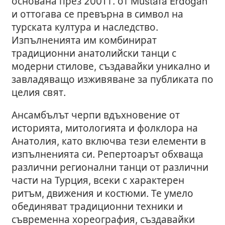
основана през 2001 г. от Mustafa Erdogan
и оттогава се превърна в символ на
турската култура и наследство.
Изпълненията им комбинират
традиционни анатолийски танци с
модерни стилове, създавайки уникално и
завладяващо изживяване за публиката по
целия свят.
Ансамбълът черпи вдъхновение от
историята, митологията и фолклора на
Анатолия, като включва тези елементи в
изпълненията си. Репертоарът обхваща
различни регионални танци от различни
части на Турция, всеки с характерен
ритъм, движения и костюми. Те умело
обединяват традиционни техники и
съвременна хореография, създавайки