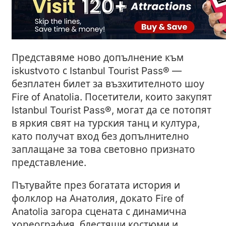
Представяме ново допълнение към
iskustvото с Istanbul Tourist Pass® —
безплатен билет за възхитителното шоу
Fire of Anatolia. Посетители, които закупят
Istanbul Tourist Pass®, могат да се потопят
в яркия свят на турския танц и култура,
като получат вход без допълнително
заплащане за това световно признато
представление.
Пътувайте през богатата история и
фолклор на Анатолия, докато Fire of
Anatolia загора сцената с динамична
хореография, блестящи костюми и