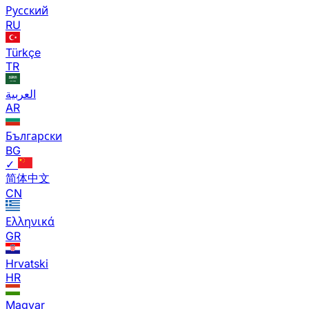
Русский
RU
Türkçe
TR
العربية
AR
Български
BG
✓
简体中文
CN
Ελληνικά
GR
Hrvatski
HR
Magyar