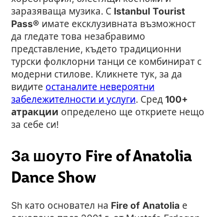
заразяваща музика. С
Istanbul Tourist
Pass®
имате ексклузивната възможност
да гледате това незабравимо
представление, където традиционни
турски фолклорни танци се комбинират с
модерни стилове. Кликнете тук, за да
видите
останалите невероятни
забележителности и услуги
. Сред
100+
атракции
определено ще откриете нещо
за себе си!
За шоуто Fire of Anatolia
Dance Show
Sh като основател на
Fire of Anatolia
е