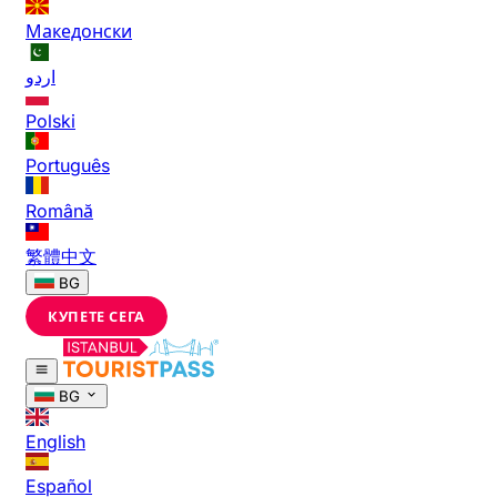
Македонски
اردو
Polski
Português
Română
繁體中文
BG
КУПЕТЕ СЕГА
BG
English
Español