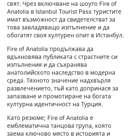
свят. Чрез включване на шоуто Fire of
Anatolia в Istanbul Tourist Pass туристите
имат възможност да свидетелстват за
това завладяващо изпълнение и да
обогатят своя културен опит в Истанбул.
Fire of Anatolia продължава да
вдъхновява публиката с страстните си
изпълнения и да съхранява
анатолийското наследство в модерна
среда. Тяхното значение надхвърля
развлечението, тъй като допринася за
запазване и промотиране на богата
културна идентичност на Турция.
Като резюме; Fire of Anatolia е
емблематична танцова група, която
заема ключово място в историята и