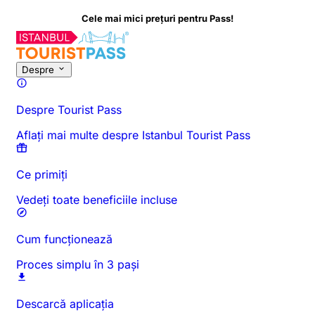
Cele mai mici prețuri pentru Pass!
Despre această activitate
Prezentare generală
Ore și durată
To
Despre
Despre Tourist Pass
Aflați mai multe despre Istanbul Tourist Pass
Ce primiți
Vedeți toate beneficiile incluse
Cum funcționează
Proces simplu în 3 pași
Descarcă aplicația