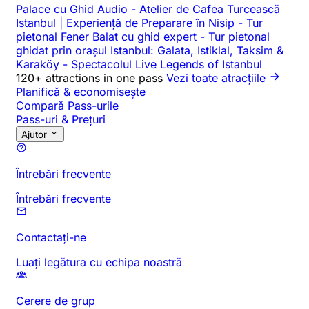
Palace cu Ghid Audio
-
Atelier de Cafea Turcească
Istanbul | Experiență de Preparare în Nisip
-
Tur
pietonal Fener Balat cu ghid expert
-
Tur pietonal
ghidat prin orașul Istanbul: Galata, Istiklal, Taksim &
Karaköy
-
Spectacolul Live Legends of Istanbul
120+ attractions in one pass
Vezi toate atracțiile
Planifică & economisește
Compară Pass-urile
Pass-uri & Prețuri
Ajutor
Întrebări frecvente
Întrebări frecvente
Contactați-ne
Luați legătura cu echipa noastră
Cerere de grup