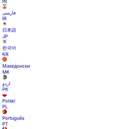
IN
فارسی
IR
日本語
JP
한국어
KR
Македонски
MK
اردو
PK
Polski
PL
Português
PT