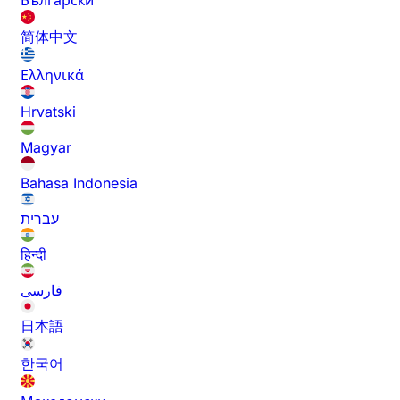
Български
简体中文
Ελληνικά
Hrvatski
Magyar
Bahasa Indonesia
עברית
हिन्दी
فارسی
日本語
한국어