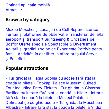
Obțineți aplicația mobilă
Atracții
Browse by category
Muzee
Moschei și Lăcașuri de Cult
Repere istorice
Turnuri și platforme de observație
Transferuri de la/la
aeroport și transport
Sightseeing & Croazieră pe
Bosfor
Oferte speciale
Spectacole & Divertisment
Acvarii și grădini zoologice
Experiențe
Potrivit pentru
familii
Activități în aer liber
În afara orașului
Servicii
și Beneficii
Popular attractions
-
Tur ghidat la Hagia Sophia cu acces fără stat la
coada la bilete
-
Topkapi Palace Museum Guided
Tour Including Entry Tickets
-
Tur ghidat la Cisterna
Basilica cu intrare fără stat la coadă la bilete
-
Intrare
fără stat la coadă la bilete la Muzeul Palatului
Dolmabahçe cu ghid audio
-
Tur ghidat la Moscheea
Albastră
-
Intrare fără stat la coadă la bilete la Yildiz