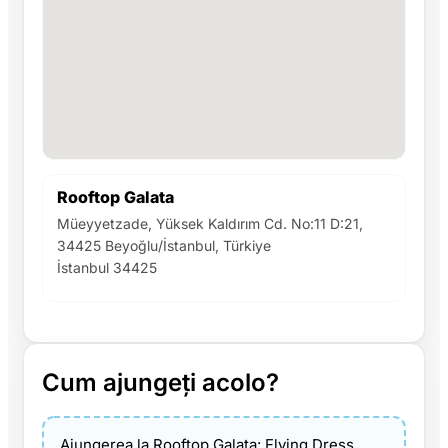
Rooftop Galata
Müeyyetzade, Yüksek Kaldırım Cd. No:11 D:21,
34425 Beyoğlu/İstanbul, Türkiye
İstanbul 34425
Cum ajungeți acolo?
Ajungerea la Rooftop Galata: Flying Dress