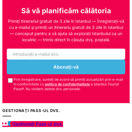
Să vă planificăm călătoria
Primiți itinerariul gratuit de 3 zile în Istanbul — Înregistrați-vă
cu e-mailul și primiți un itinerariu gratuit de 3 zile în Istanbul
— conceput pentru a vă ajuta să explorați Istanbulul ca un
localnic — trimis direct în căsuța dvș. poștală.
Abonați-vă
Prin înregistrare, sunteți de acord să primiți actualizări prin e-mail
în conformitate cu
politica de confidențialitate
a Istanbul Tourist
Pass®. Nu vindem datele dvs. personale.
GESTIONAȚI PASS-UL DVS.
Gestionați Pass-ul dvs.