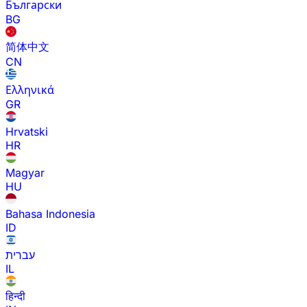
Български
BG
简体中文
CN
Ελληνικά
GR
Hrvatski
HR
Magyar
HU
Bahasa Indonesia
ID
עברית
IL
हिन्दी