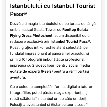
Istanbulului cu Istanbul Tourist
Pass®
Dezvăluiți magia Istanbulului de pe terasa de lângă
emblematicul Galata Tower cu
Rooftop Galata
Flying Dress Photoshoot
, acum disponibil cu o
reducere exclusivă prin
Istanbul Tourist Pass®
.
Pozați grațios într-o rochie atent selectată, pe
fundalul impresionant al panoramei orașului, și
primiți 10 fotografii îmbunătățite profesional,
împreună cu 2 videoclipuri pentru social media
editate de experți (Reels) pentru a vă împărtăși
aventura.
Cu o colecție completă în format digital a tuturor
fotografiilor, puteți păstra magia experienței și
retrăi călătoria în Istanbul ori de câte ori doriți.
Folosiți #loveistanbul și #istanbultouristpass în