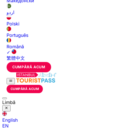
Македонски
اردو
Polski
Português
Română
✓
繁體中文
CUMPĂRĂ ACUM
CUMPĂRĂ ACUM
Limbă
English
EN