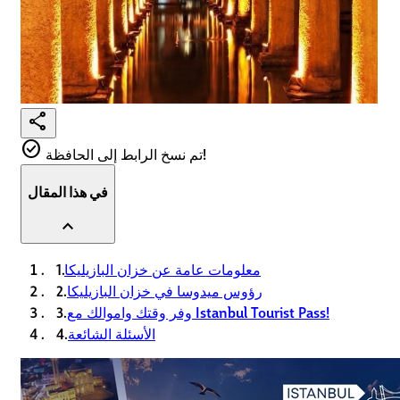
share
check_circle
تم نسخ الرابط إلى الحافظة!
في هذا المقال
expand_less
معلومات عامة عن خزان البازيليكا
1.
رؤوس ميدوسا في خزان البازيليكا
2.
وفر وقتك واموالك مع Istanbul Tourist Pass!
3.
الأسئلة الشائعة
4.