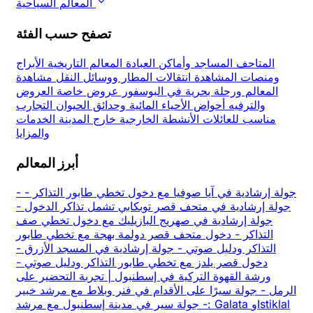
المعالم السياحية
تصفح حسب الفئة
المتاحف
المساجد وأماكن العبادة
المعالم التاريخية
الأبراج
ومنصات المشاهدة
انتقالات المطار ووسائل النقل
مشاهدة
المعالم ورحلة بحرية في البوسفور
عروض خاصة
العروض
والترفيه
أحواض الأحياء المائية وحدائق الحيوان
التجارب
مناسب للعائلات
الأنشطة الخارجية
خارج المدينة
الخدمات
والمزايا
أبرز المعالم
جولة إرشادية في آيا صوفيا مع دخول تخطي طابور التذاكر
-
-
جولة إرشادية في متحف قصر توبكابي تشمل تذاكر الدخول
-
جولة إرشادية في صهريج البازيليك مع دخول تخطي صف
التذاكر
-
دخول متحف قصر دولمة بهجة مع تخطي طابور
التذاكر ودليل صوتي
-
جولة إرشادية في المسجد الأزرق
-
دخول قصر يلدز مع تخطي طابور التذاكر ودليل صوتي
-
ورشة القهوة التركية في إسطنبول | تجربة التحضير على
الرمل
-
جولة سيرًا على الأقدام في فنر وبلاط مع مرشد خبير
-
جولة سير في مدينة إسطنبول مع مرشد: Galata وIstiklal