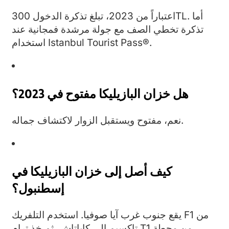
اعتباراً من 2023، تبلغ تذكرة الدخول 300TL. أما
تذكرة تخطي الصف مع جولة مرشدة فمجانية عند
استخدام Istanbul Tourist Pass®.
هل خزان البازيليكا مفتوح في 2023؟
نعم، مفتوح ويستقبل الزوار لاكتشاف جماله.
كيف أصل إلى خزان البازيليكا في
إسطنبول؟
يقع جنوب غرب آيا صوفيا. استخدم التلفريك F1 من
تاكسيم إلى كاباتاش، ثم خذ ترام T1 من محطة