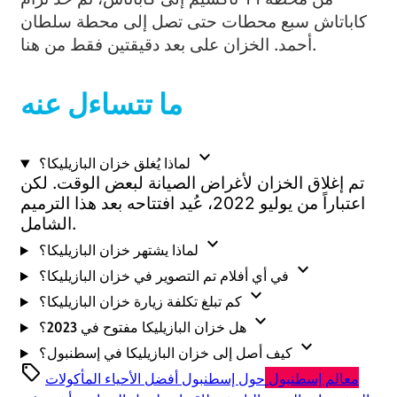
كاباتاش سبع محطات حتى تصل إلى محطة سلطان
أحمد. الخزان على بعد دقيقتين فقط من هنا.
ما تتساءل عنه
expand_more
لماذا يُغلق خزان البازيليكا؟
تم إغلاق الخزان لأغراض الصيانة لبعض الوقت. لكن
اعتباراً من يوليو 2022، عُيد افتتاحه بعد هذا الترميم
الشامل.
expand_more
لماذا يشتهر خزان البازيليكا؟
expand_more
في أي أفلام تم التصوير في خزان البازيليكا؟
expand_more
كم تبلغ تكلفة زيارة خزان البازيليكا؟
expand_more
هل خزان البازيليكا مفتوح في 2023؟
expand_more
كيف أصل إلى خزان البازيليكا في إسطنبول؟
sell
معالم إسطنبول
حول إسطنبول
أفضل الأحياء
المأكولات