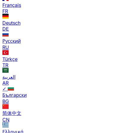
Français
FR
Deutsch
DE
Русский
RU
Türkçe
TR
العربية
AR
✓
Български
BG
简体中文
CN
Ελληνικά