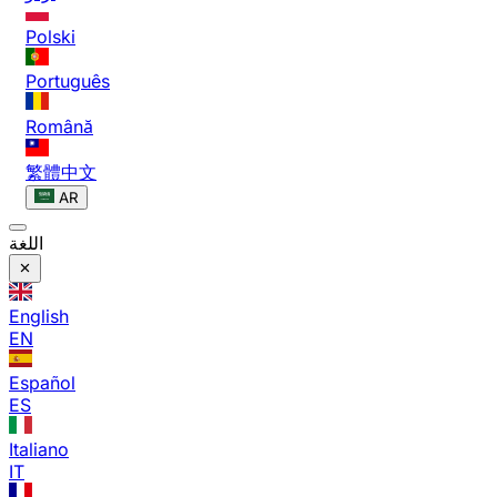
Polski
Português
Română
繁體中文
AR
اللغة
English
EN
Español
ES
Italiano
IT