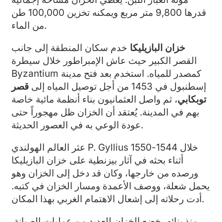
قدرها 9,800 متر مربع ويمكنه تخزين 100,000 طن
من الماء.
خزان البازيليكا
خدم سكان المنطقة إلى جانب
القصر الكبير حيث عاش الإمبراطور خلال سيطرة
Byzantium كمصدر للمياه. استخدم بعد فتح مدينة
إسطنبول في 1453 من أجل توصيل المياه إلى
قصر
توبكابي
، ثم واصل العثمانيون بناء أنظمة مائية خاصة
بهم في المدينة. يُعتقد أن الخزان ظل مهجوراً حتى
عودة الوعي به في العصور الحديثة.
عثر العالم الهولندي P. Gyllius خلال 1544-1550
أثناء بحثه في آثار بيزنطية على خزان البازيليكا
ورصده من خارجها، وكان قد دخل إلى الخزان وهو
يحمل شعلة، ووصف الأعمدة ومسار الخزان في كتبه.
أدت رحلاته إلى إشعال الاهتمام الغربي بهذا المكان.
منذ بنائه، خضع الخزان للعديد من عمليات الصيانة.