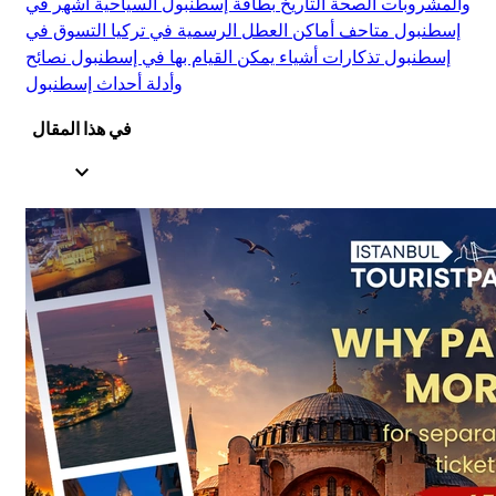
والمشروبات
الصحة
التاريخ
بطاقة إسطنبول السياحية
أشهر في
إسطنبول
متاحف
أماكن
العطل الرسمية في تركيا
التسوق في
إسطنبول
تذكارات
أشياء يمكن القيام بها في إسطنبول
نصائح
وأدلة
أحداث إسطنبول
في هذا المقال
expand_less
معلومات عامة عن خزان البازيليكا
1.
رؤوس ميدوسا في خزان البازيليكا
2.
وفر وقتك واموالك مع Istanbul Tourist Pass!
3.
الأسئلة الشائعة
4.