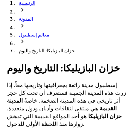
الرئيسية
chevron_right
المدونة
chevron_right
معالم إسطنبول
chevron_right
خزان البازيليكا: التاريخ واليوم
خزان البازيليكا: التاريخ واليوم
إسطنبول مدينة رائعة بجغرافيتها وتاريخها معاً. إذا
زرت هذه المدينة الجميلة فستعرف أن تحت كل حجر
أثر تاريخي في هذه المدينة الضخمة. خاصةً
المدينة
القديمة
هي ملتقى لثقافات وأديان ودول متعددة.
خزان البازيليكا
هو أحد المواقع القديمة التي تدهش
زوارها منذ اللحظة الأولى للدخول.