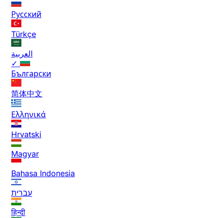
Русский
Türkçe
العربية
✓
Български
简体中文
Ελληνικά
Hrvatski
Magyar
Bahasa Indonesia
עברית
हिन्दी