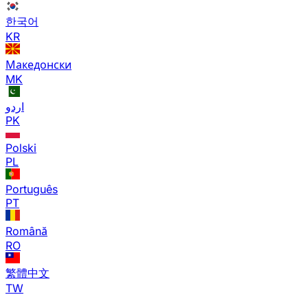
한국어
KR
Македонски
MK
اردو
PK
Polski
PL
Português
PT
Română
RO
繁體中文
TW