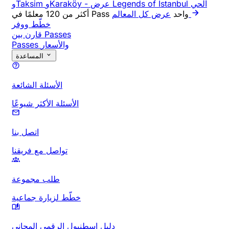
عرض Legends of Istanbul الحي
-
وTaksim وKaraköy
أكثر من 120 معلمًا في Pass واحد
عرض كل المعالم
خطّط ووفر
قارن بين Passes
Passes والأسعار
المساعدة
الأسئلة الشائعة
الأسئلة الأكثر شيوعًا
اتصل بنا
تواصل مع فريقنا
طلب مجموعة
خطّط لزيارة جماعية
دليل إسطنبول الرقمي المجاني