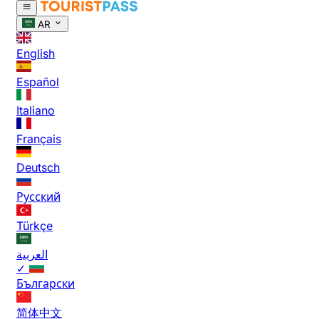
AR
English
Español
Italiano
Français
Deutsch
Русский
Türkçe
العربية
✓
Български
简体中文