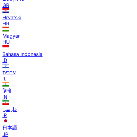
GR
Hrvatski
HR
Magyar
HU
Bahasa Indonesia
ID
עברית
IL
हिन्दी
IN
فارسی
IR
日本語
JP