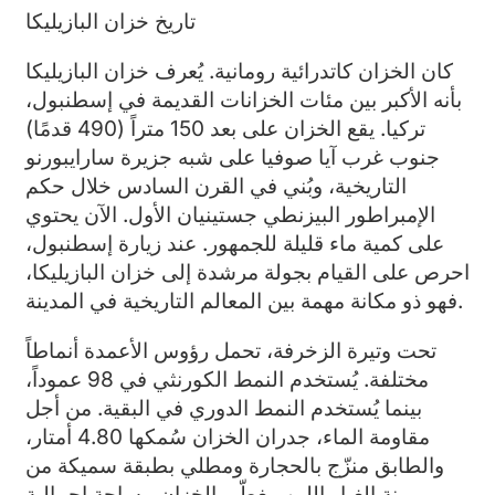
تاريخ خزان البازيليكا
كان الخزان كاتدرائية رومانية. يُعرف خزان البازيليكا
بأنه الأكبر بين مئات الخزانات القديمة في إسطنبول،
تركيا. يقع الخزان على بعد 150 متراً (490 قدمًا)
جنوب غرب آيا صوفيا على شبه جزيرة سارايبورنو
التاريخية، وبُني في القرن السادس خلال حكم
الإمبراطور البيزنطي جستينيان الأول. الآن يحتوي
على كمية ماء قليلة للجمهور. عند زيارة إسطنبول،
احرص على القيام بجولة مرشدة إلى خزان البازيليكا،
فهو ذو مكانة مهمة بين المعالم التاريخية في المدينة.
تحت وتيرة الزخرفة، تحمل رؤوس الأعمدة أنماطاً
مختلفة. يُستخدم النمط الكورنثي في 98 عموداً،
بينما يُستخدم النمط الدوري في البقية. من أجل
مقاومة الماء، جدران الخزان سُمكها 4.80 أمتار،
والطابق منزّج بالحجارة ومطلي بطبقة سميكة من
مونة الغبار اللبن. يغطّي الخزان مساحة إجمالية