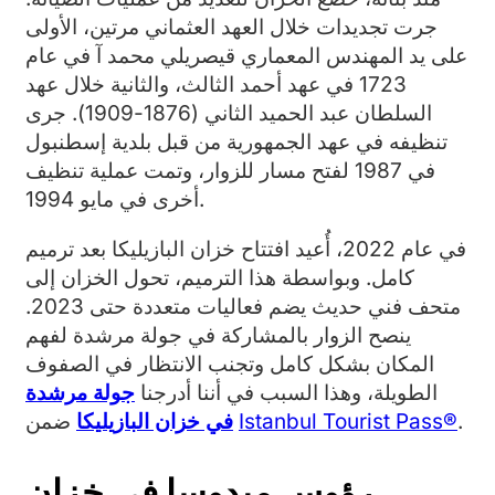
جرت تجديدات خلال العهد العثماني مرتين، الأولى
على يد المهندس المعماري قيصريلي محمد آ في عام
1723 في عهد أحمد الثالث، والثانية خلال عهد
السلطان عبد الحميد الثاني (1876-1909). جرى
تنظيفه في عهد الجمهورية من قبل بلدية إسطنبول
في 1987 لفتح مسار للزوار، وتمت عملية تنظيف
أخرى في مايو 1994.
في عام 2022، أُعيد افتتاح خزان البازيليكا بعد ترميم
كامل. وبواسطة هذا الترميم، تحول الخزان إلى
متحف فني حديث يضم فعاليات متعددة حتى 2023.
ينصح الزوار بالمشاركة في جولة مرشدة لفهم
المكان بشكل كامل وتجنب الانتظار في الصفوف
الطويلة، وهذا السبب في أننا أدرجنا
جولة مرشدة
.
Istanbul Tourist Pass®
ضمن
في خزان البازيليكا
رؤوس ميدوسا في خزان