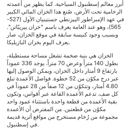
أبرز معالم إسطنبول السياحية. كما يظهر من أعمدته
الرخامية تحت الأرض، صُنع هذا الخزان المائي الكبير
في عهد الإمبراطور البيزنطي جستينيان الأول (527-
565)، وهو عند العامة يعرف باسم "خزان ييريبّاتن".
وبسبب وجود كنيسة سابقة في موقع الخزان، صار
يعرف اليوم بخزان البازيليكا.
الخزان هي بنية ضخمة تشغل مساحة مستطيلة،
بطول 140 متراً وعرض 70 متراً. يوجد 336 عموداً
بارتفاع 9 أمتار داخل الخزان، ويمكن الوصول إليها
عبر درج مكوّن من 52 خطوة. فواصل الأعمدة تبلغ
4.80 أمتار، وتتكوّن من 12 صفاً من 28 عموداً في
كل صف. تدعم الأعمدة القاعة عبر أقواس، وتكون
بقية الأعمدة من قطعة واحدة باستثناء عمود واحد
مكوّن من قطعتين. من المفترض أن الأعمدة
مجموعة من رُخام مستخرج من مواقع أثرية قديمة
في إسطنبول.