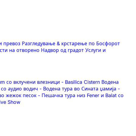
и превоз
Разгледување & крстарење по Босфорот
сти на отворено
Надвор од градот
Услуги и
eum со вклучени влезници
-
Basilica Cistern Водена
 со аудио водич
-
Водена тура во Сината џамија
-
 во жежок песок
-
Пешачка тура низ Fener и Balat со
Live Show