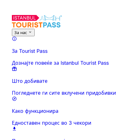
За оваа активност
Преглед
Времиња и траење
Сè за
Знајт
За нас
За Tourist Pass
Дознајте повеќе за Istanbul Tourist Pass
Што добивате
Погледнете ги сите вклучени придобивки
Како функционира
Едноставен процес во 3 чекори