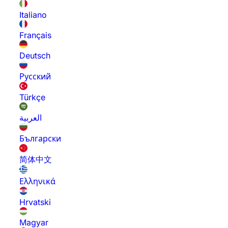
Italiano
Français
Deutsch
Русский
Türkçe
العربية
Български
简体中文
Ελληνικά
Hrvatski
Magyar