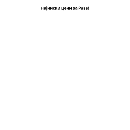
е пред да одите
ЧПП
Најниски цени за Pass!