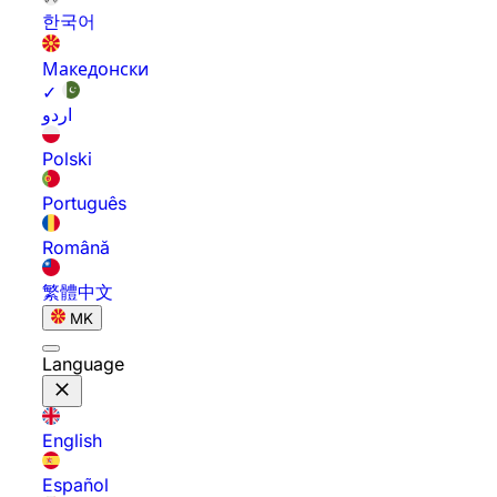
한국어
Македонски
✓
اردو
Polski
Português
Română
繁體中文
MK
Language
English
Español