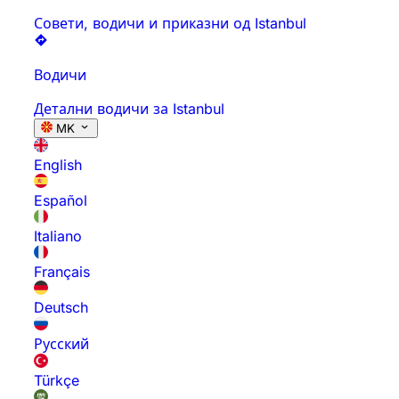
Совети, водичи и приказни од Istanbul
Водичи
Детални водичи за Istanbul
MK
English
Español
Italiano
Français
Deutsch
Русский
Türkçe