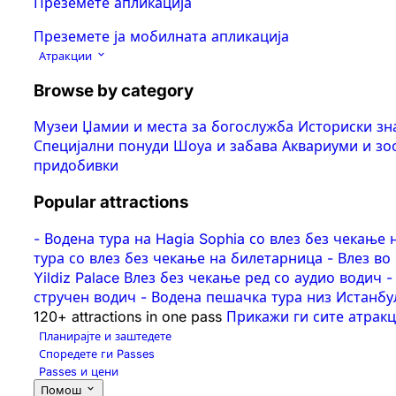
Преземете апликација
Преземете ја мобилната апликација
Атракции
Browse by category
Музеи
Џамии и места за богослужба
Историски з
Специјални понуди
Шоуа и забава
Аквариуми и з
придобивки
Popular attractions
-
Водена тура на Hagia Sophia со влез без чекање 
тура со влез без чекање на билетарница
-
Влез во
Yildiz Palace Влез без чекање ред со аудио водич
-
стручен водич
-
Водена пешачка тура низ Истанбул: 
120+ attractions in one pass
Прикажи ги сите атрак
Планирајте и заштедете
Споредете ги Passes
Passes и цени
Помош