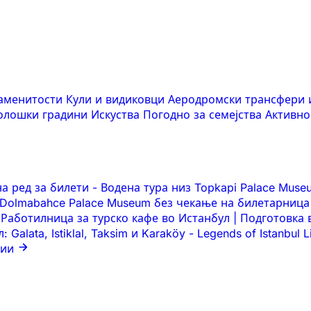
наменитости
Кули и видиковци
Аеродромски трансфери 
оолошки градини
Искуства
Погодно за семејства
Активно
на ред за билети
-
Водена тура низ Topkapi Palace Mus
 Dolmabahce Palace Museum без чекање на билетарница
Работилница за турско кафе во Истанбул | Подготовка
Galata, Istiklal, Taksim и Karaköy
-
Legends of Istanbul 
ции