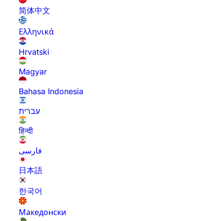
简体中文
Ελληνικά
Hrvatski
Magyar
Bahasa Indonesia
עברית
हिन्दी
فارسی
日本語
한국어
Македонски