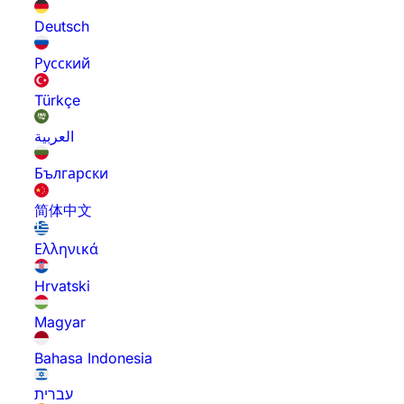
Deutsch
Русский
Türkçe
العربية
Български
简体中文
Ελληνικά
Hrvatski
Magyar
Bahasa Indonesia
עברית