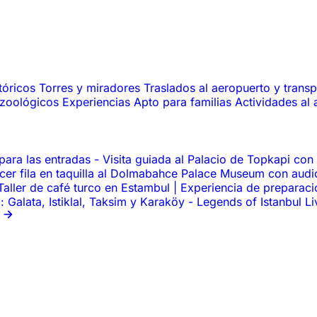
tóricos
Torres y miradores
Traslados al aeropuerto y trans
 zoológicos
Experiencias
Apto para familias
Actividades al 
para las entradas
-
Visita guiada al Palacio de Topkapi con
acer fila en taquilla al Dolmabahce Palace Museum con aud
Taller de café turco en Estambul | Experiencia de preparac
 Galata, Istiklal, Taksim y Karaköy
-
Legends of Istanbul L