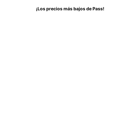
Todo sobre
Antes de ir
Preguntas Frecuentes
¡Los precios más bajos de Pass!