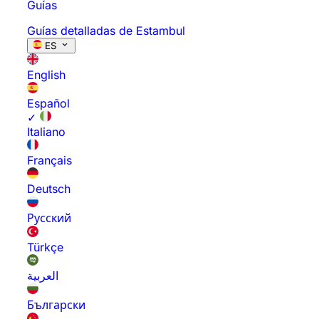
Guías
Guías detalladas de Estambul
ES
English
Español
✓
Italiano
Français
Deutsch
Русский
Türkçe
العربية
Български