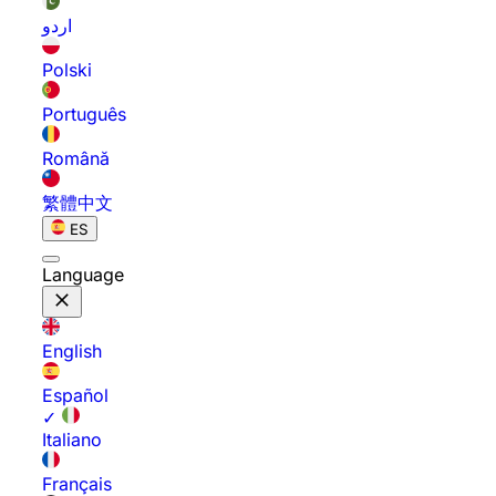
اردو
Polski
Português
Română
繁體中文
ES
Language
English
Español
✓
Italiano
Français