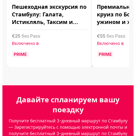
Пешеходная экскурсия по
Премиальны
Стамбулу: Галата,
круиз по Бос
Истикляль, Таксим и
ужином и ж
Каракёй
€
25
без Pass
€
55
без Pass
Включено в
Включено в
PRIME
PRIME
Давайте спланируем вашу
поездку
Получите бесплатный 3-дневный маршрут по Стамбулу
— Зарегистрируйтесь с помощью электронной почты и
получите бесплатный 3-дневный маршрут по Стамбулу