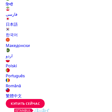
हिन्दी
فارسی
日本語
한국어
Македонски
اردو
Polski
Português
Română
繁體中文
КУПИТЬ СЕЙЧАС