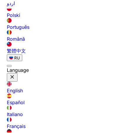
اردو
Polski
Português
Română
繁體中文
RU
Language
English
Español
Italiano
Français