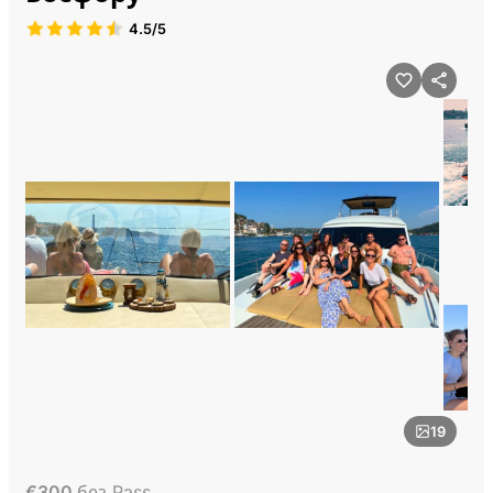
4.5/5
19
€
300
без Pass