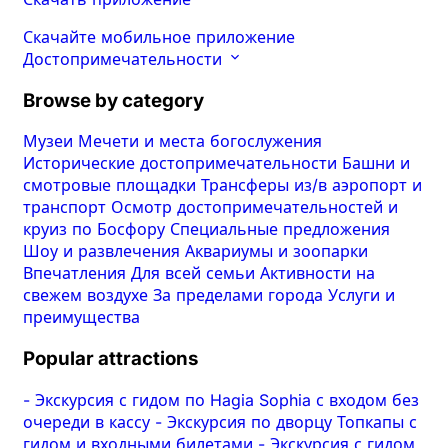
Скачайте мобильное приложение
Достопримечательности
Browse by category
Музеи
Мечети и места богослужения
Исторические достопримечательности
Башни и
смотровые площадки
Трансферы из/в аэропорт и
транспорт
Осмотр достопримечательностей и
круиз по Босфору
Специальные предложения
Шоу и развлечения
Аквариумы и зоопарки
Впечатления
Для всей семьи
Активности на
свежем воздухе
За пределами города
Услуги и
преимущества
Popular attractions
-
Экскурсия с гидом по Hagia Sophia с входом без
очереди в кассу
-
Экскурсия по дворцу Топкапы с
гидом и входными билетами
-
Экскурсия с гидом