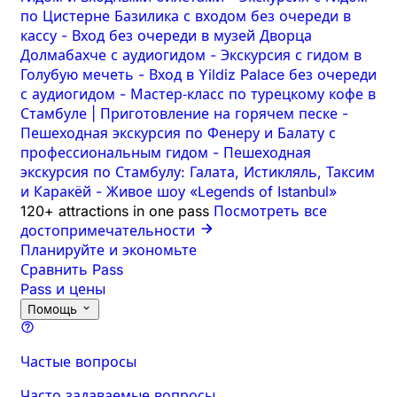
по Цистерне Базилика с входом без очереди в
кассу
-
Вход без очереди в музей Дворца
Долмабахче с аудиогидом
-
Экскурсия с гидом в
Голубую мечеть
-
Вход в Yildiz Palace без очереди
с аудиогидом
-
Мастер‑класс по турецкому кофе в
Стамбуле | Приготовление на горячем песке
-
Пешеходная экскурсия по Фенеру и Балату с
профессиональным гидом
-
Пешеходная
экскурсия по Стамбулу: Галата, Истикляль, Таксим
и Каракёй
-
Живое шоу «Legends of Istanbul»
120+ attractions in one pass
Посмотреть все
достопримечательности
Планируйте и экономьте
Сравнить Pass
Pass и цены
Помощь
Частые вопросы
Часто задаваемые вопросы