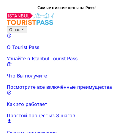
Самые низкие цены на Pass!
Об этом мероприятии
Обзор
Время и продолжительност
О нас
О Tourist Pass
Узнайте о Istanbul Tourist Pass
Что Вы получите
Посмотрите все включённые преимущества
Как это работает
Простой процесс из 3 шагов
Скачать приложение