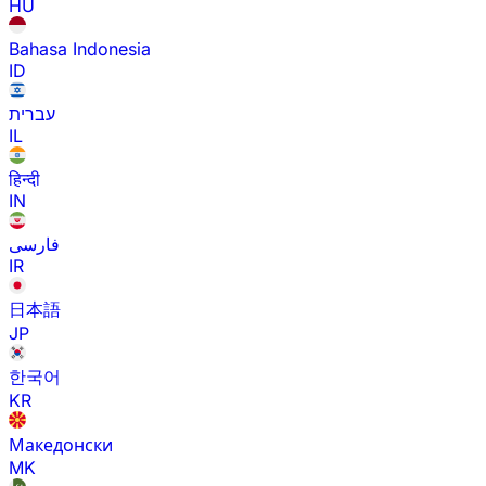
HU
Bahasa Indonesia
ID
עברית
IL
हिन्दी
IN
فارسی
IR
日本語
JP
한국어
KR
Македонски
MK