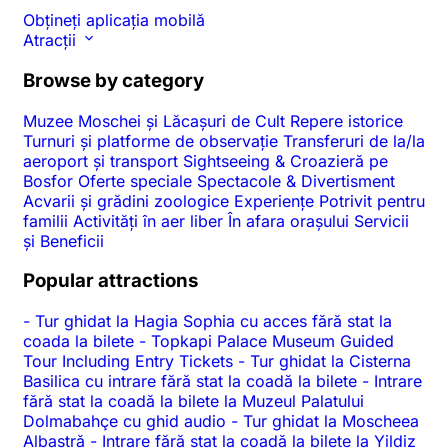
Obțineți aplicația mobilă
Atracții
Browse by category
Muzee
Moschei și Lăcașuri de Cult
Repere istorice
Turnuri și platforme de observație
Transferuri de la/la
aeroport și transport
Sightseeing & Croazieră pe
Bosfor
Oferte speciale
Spectacole & Divertisment
Acvarii și grădini zoologice
Experiențe
Potrivit pentru
familii
Activități în aer liber
În afara orașului
Servicii
și Beneficii
Popular attractions
-
Tur ghidat la Hagia Sophia cu acces fără stat la
coada la bilete
-
Topkapi Palace Museum Guided
Tour Including Entry Tickets
-
Tur ghidat la Cisterna
Basilica cu intrare fără stat la coadă la bilete
-
Intrare
fără stat la coadă la bilete la Muzeul Palatului
Dolmabahçe cu ghid audio
-
Tur ghidat la Moscheea
Albastră
-
Intrare fără stat la coadă la bilete la Yildiz