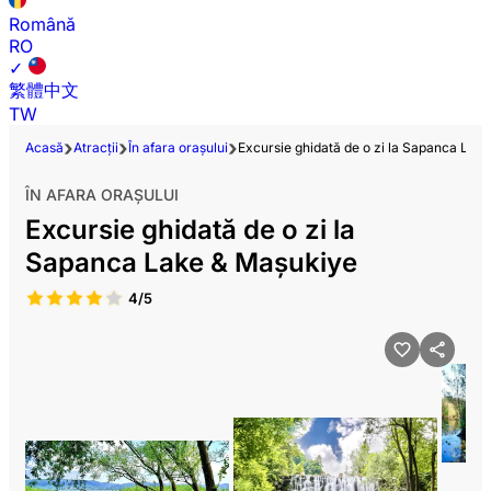
Română
RO
✓
繁體中文
TW
Acasă
Atracții
În afara orașului
Excursie ghidată de o zi la Sapanca Lak
ÎN AFARA ORAȘULUI
Excursie ghidată de o zi la
Sapanca Lake & Maşukiye
4/5