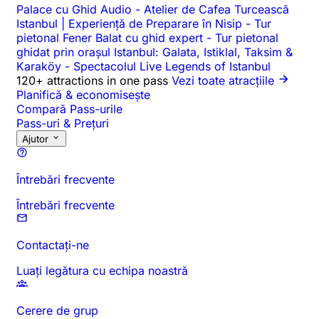
Palace cu Ghid Audio
-
Atelier de Cafea Turcească
Istanbul | Experiență de Preparare în Nisip
-
Tur
pietonal Fener Balat cu ghid expert
-
Tur pietonal
ghidat prin orașul Istanbul: Galata, Istiklal, Taksim &
Karaköy
-
Spectacolul Live Legends of Istanbul
120+ attractions in one pass
Vezi toate atracțiile
Planifică & economisește
Compară Pass-urile
Pass-uri & Prețuri
Ajutor
Întrebări frecvente
Întrebări frecvente
Contactați-ne
Luați legătura cu echipa noastră
Cerere de grup