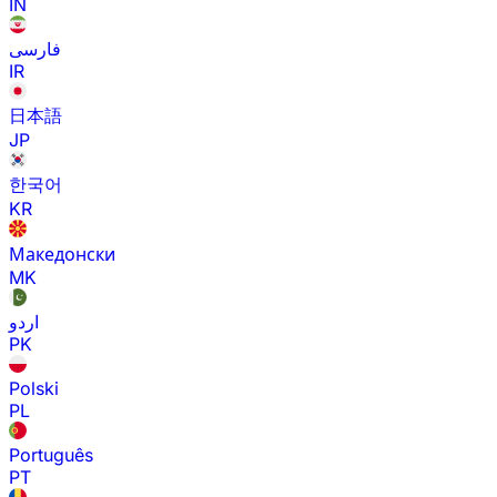
IN
فارسی
IR
日本語
JP
한국어
KR
Македонски
MK
اردو
PK
Polski
PL
Português
PT