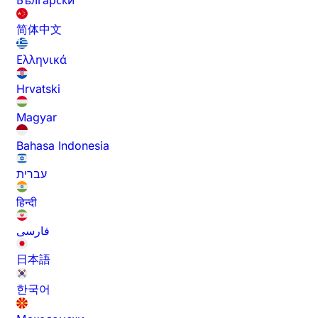
Български
简体中文
Ελληνικά
Hrvatski
Magyar
Bahasa Indonesia
עברית
हिन्दी
فارسی
日本語
한국어