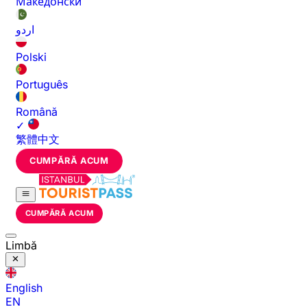
Македонски
اردو
Polski
Português
Română
✓
繁體中文
CUMPĂRĂ ACUM
CUMPĂRĂ ACUM
Limbă
English
EN