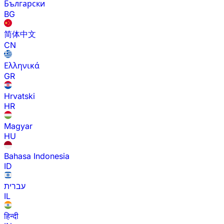
Български
BG
简体中文
CN
Ελληνικά
GR
Hrvatski
HR
Magyar
HU
Bahasa Indonesia
ID
עברית
IL
हिन्दी