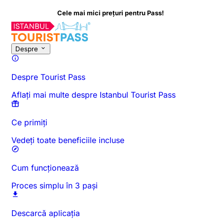
ele mai mici prețuri pentru Pass!
Despre această activitate
Prezentare generală
Ore și durată
To
Despre
Despre Tourist Pass
Aflați mai multe despre Istanbul Tourist Pass
Ce primiți
Vedeți toate beneficiile incluse
Cum funcționează
Proces simplu în 3 pași
Descarcă aplicația