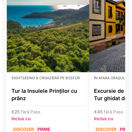
SIGHTSEEING & CROAZIERĂ PE BOSFOR
ÎN AFARA ORAȘULUI
Tur la Insulele Prinților cu
Excursie de o z
prânz
Tur ghidat de 
€
25
fără Pass
€
45
fără Pass
Inclus cu
Inclus cu
DISCOVER
PRIME
DISCOVER
PRIM