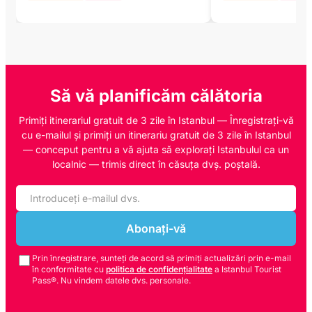
Să vă planificăm călătoria
Primiți itinerariul gratuit de 3 zile în Istanbul — Înregistrați-vă
cu e-mailul și primiți un itinerariu gratuit de 3 zile în Istanbul
— conceput pentru a vă ajuta să explorați Istanbulul ca un
localnic — trimis direct în căsuța dvș. poștală.
Abonați-vă
Prin înregistrare, sunteți de acord să primiți actualizări prin e-mail
în conformitate cu
politica de confidențialitate
a Istanbul Tourist
Pass®. Nu vindem datele dvs. personale.