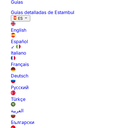
Guías
Guías detalladas de Estambul
ES
English
Español
✓
Italiano
Français
Deutsch
Русский
Türkçe
العربية
Български