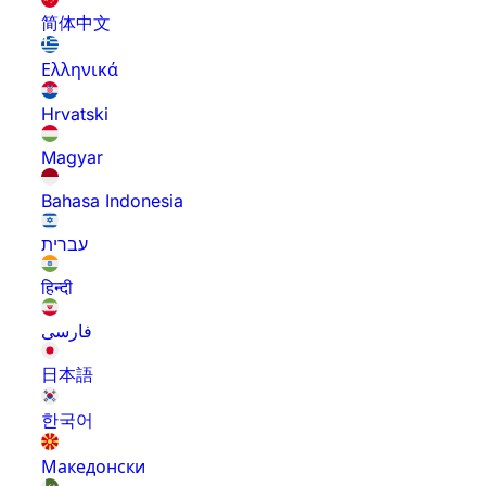
简体中文
Ελληνικά
Hrvatski
Magyar
Bahasa Indonesia
עברית
हिन्दी
فارسی
日本語
한국어
Македонски