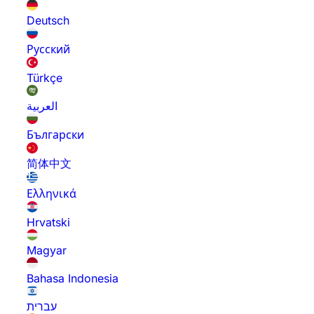
Deutsch
Русский
Türkçe
العربية
Български
简体中文
Ελληνικά
Hrvatski
Magyar
Bahasa Indonesia
עברית