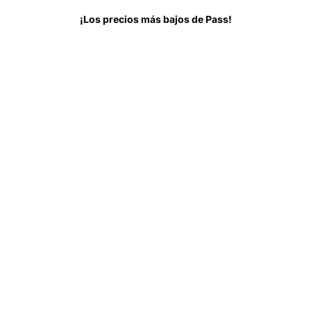
Todo sobre
Antes de ir
Preguntas Frecuentes
¡Los precios más bajos de Pass!