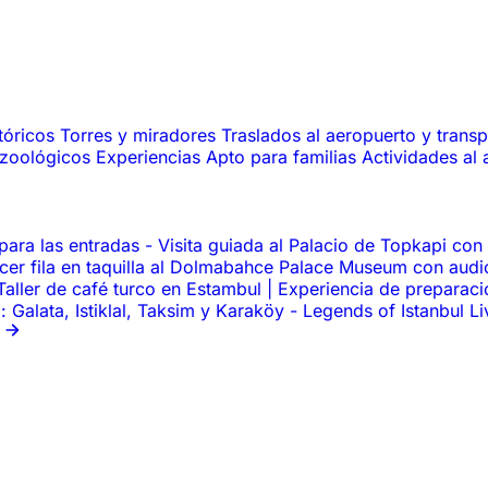
tóricos
Torres y miradores
Traslados al aeropuerto y trans
 zoológicos
Experiencias
Apto para familias
Actividades al 
para las entradas
-
Visita guiada al Palacio de Topkapi con
acer fila en taquilla al Dolmabahce Palace Museum con aud
Taller de café turco en Estambul | Experiencia de preparac
 Galata, Istiklal, Taksim y Karaköy
-
Legends of Istanbul L