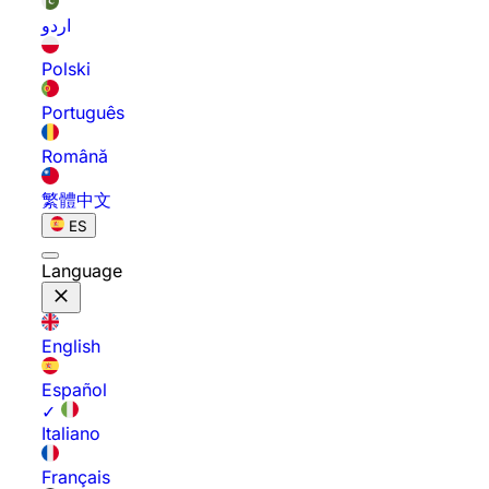
اردو
Polski
Português
Română
繁體中文
ES
Language
English
Español
✓
Italiano
Français