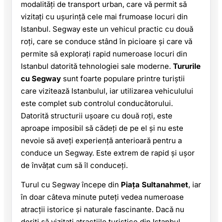
modalități de transport urban, care vă permit să
vizitați cu ușurință cele mai frumoase locuri din
Istanbul. Segway este un vehicul practic cu două
roți, care se conduce stând în picioare și care vă
permite să explorați rapid numeroase locuri din
Istanbul datorită tehnologiei sale moderne.
Tururile
cu Segway
sunt foarte populare printre turiștii
care vizitează Istanbulul, iar utilizarea vehiculului
este complet sub controlul conducătorului.
Datorită structurii ușoare cu două roți, este
aproape imposibil să cădeți de pe el și nu este
nevoie să aveți experiență anterioară pentru a
conduce un Segway. Este extrem de rapid și ușor
de învățat cum să îl conduceți.
Turul cu Segway începe din
Piața Sultanahmet
, iar
în doar câteva minute puteți vedea numeroase
atracții istorice și naturale fascinante. Dacă nu
doriți să vizitați atracțiile turistice din Istanbul