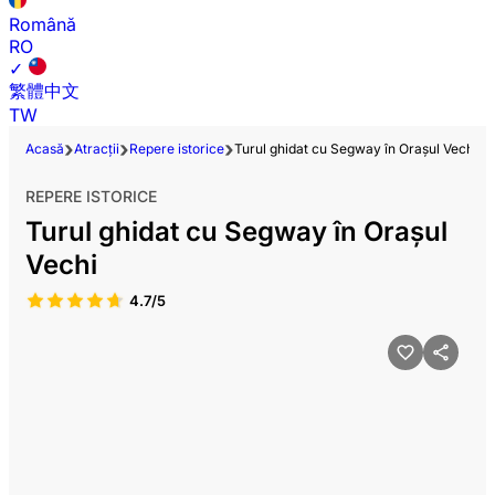
Română
RO
✓
繁體中文
TW
Acasă
Atracții
Repere istorice
Turul ghidat cu Segway în Orașul Vechi
REPERE ISTORICE
Turul ghidat cu Segway în Orașul
Vechi
4.7/5