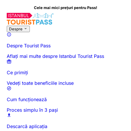
Cele mai mici prețuri pentru Pass!
Despre această activitate
Prezentare generală
Ore și durată
To
Despre
Despre Tourist Pass
Aflați mai multe despre Istanbul Tourist Pass
Ce primiți
Vedeți toate beneficiile incluse
Cum funcționează
Proces simplu în 3 pași
Descarcă aplicația