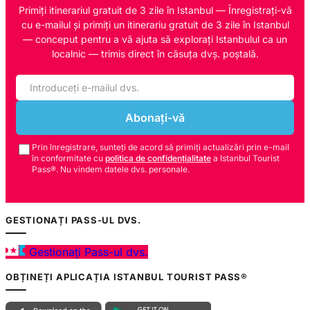
Primiți itinerariul gratuit de 3 zile în Istanbul — Înregistrați-vă
cu e-mailul și primiți un itinerariu gratuit de 3 zile în Istanbul
— conceput pentru a vă ajuta să explorați Istanbulul ca un
localnic — trimis direct în căsuța dvș. poștală.
Abonați-vă
Prin înregistrare, sunteți de acord să primiți actualizări prin e-mail
în conformitate cu
politica de confidențialitate
a Istanbul Tourist
Pass®. Nu vindem datele dvs. personale.
GESTIONAȚI PASS-UL DVS.
Gestionați Pass-ul dvs.
OBȚINEȚI APLICAȚIA ISTANBUL TOURIST PASS®