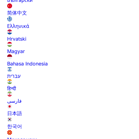
Български
简体中文
Ελληνικά
Hrvatski
Magyar
Bahasa Indonesia
עברית
हिन्दी
فارسی
日本語
한국어