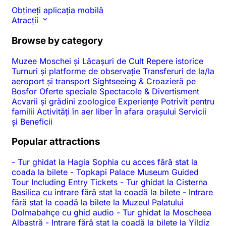
Obțineți aplicația mobilă
Atracții
Browse by category
Muzee
Moschei și Lăcașuri de Cult
Repere istorice
Turnuri și platforme de observație
Transferuri de la/la
aeroport și transport
Sightseeing & Croazieră pe
Bosfor
Oferte speciale
Spectacole & Divertisment
Acvarii și grădini zoologice
Experiențe
Potrivit pentru
familii
Activități în aer liber
În afara orașului
Servicii
și Beneficii
Popular attractions
-
Tur ghidat la Hagia Sophia cu acces fără stat la
coada la bilete
-
Topkapi Palace Museum Guided
Tour Including Entry Tickets
-
Tur ghidat la Cisterna
Basilica cu intrare fără stat la coadă la bilete
-
Intrare
fără stat la coadă la bilete la Muzeul Palatului
Dolmabahçe cu ghid audio
-
Tur ghidat la Moscheea
Albastră
-
Intrare fără stat la coadă la bilete la Yildiz