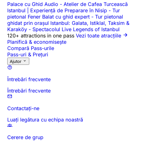
Palace cu Ghid Audio
-
Atelier de Cafea Turcească
Istanbul | Experiență de Preparare în Nisip
-
Tur
pietonal Fener Balat cu ghid expert
-
Tur pietonal
ghidat prin orașul Istanbul: Galata, Istiklal, Taksim &
Karaköy
-
Spectacolul Live Legends of Istanbul
120+ attractions in one pass
Vezi toate atracțiile
Planifică & economisește
Compară Pass-urile
Pass-uri & Prețuri
Ajutor
Întrebări frecvente
Întrebări frecvente
Contactați-ne
Luați legătura cu echipa noastră
Cerere de grup