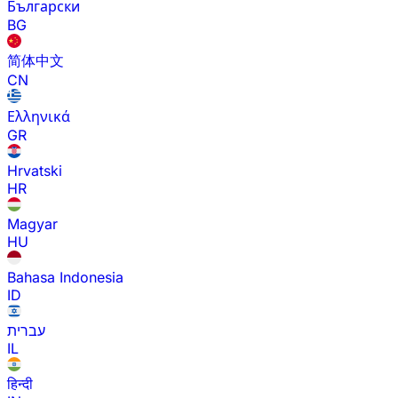
Български
BG
简体中文
CN
Ελληνικά
GR
Hrvatski
HR
Magyar
HU
Bahasa Indonesia
ID
עברית
IL
हिन्दी