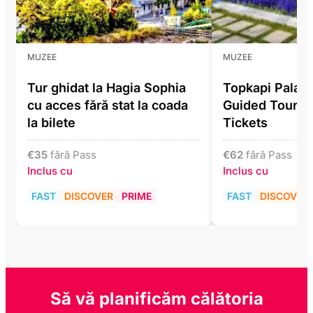
MUZEE
MUZEE
Tur ghidat la Hagia Sophia
Topkapi Pala
cu acces fără stat la coada
Guided Tour In
la bilete
Tickets
€
35
fără Pass
€
62
fără Pass
Inclus cu
Inclus cu
FAST
DISCOVER
PRIME
FAST
DISCOVER
Să vă planificăm călătoria