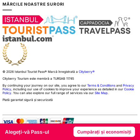
MĂRCILE NOASTRE SURORI
© 2026 Istanbul Tourist Pass®
Marcă înregistrată a
Cityberry®
Cityberry Tourism este membră a
TURSAB
11745
By continuing your journey on our site, you agree to our
Terms & Conditions
and
Privacy
Policy
, including our use of cookies to improve your experience as detailed in our
Cookie
Policy
. You can also explore our full range of services via our
Site Map
.
Plată garantat sigură și securizată
Alegeți-vă Pass-ul
Cumpărați și economisiți