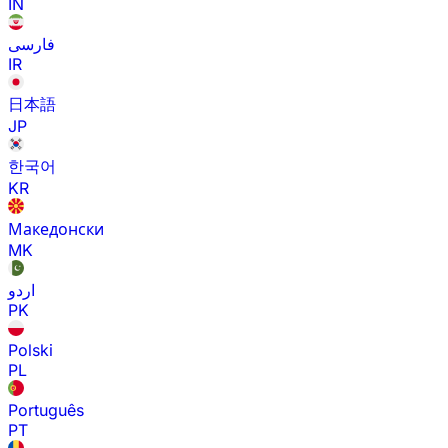
IN
فارسی
IR
日本語
JP
한국어
KR
Македонски
MK
اردو
PK
Polski
PL
Português
PT