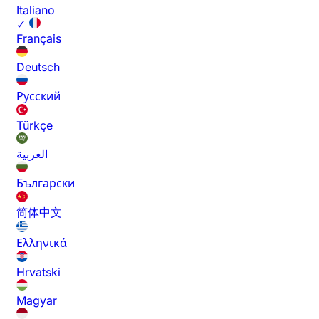
Italiano
✓
Français
Deutsch
Русский
Türkçe
العربية
Български
简体中文
Ελληνικά
Hrvatski
Magyar