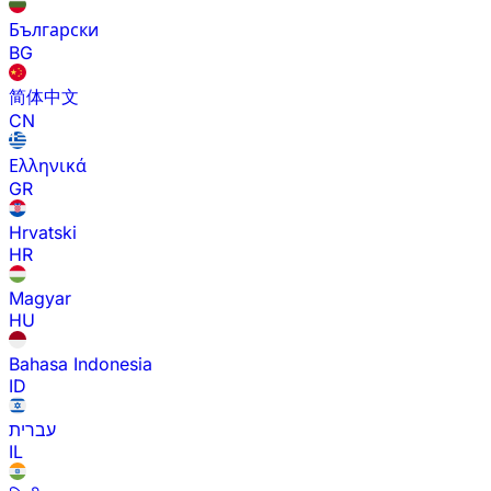
Български
BG
简体中文
CN
Ελληνικά
GR
Hrvatski
HR
Magyar
HU
Bahasa Indonesia
ID
עברית
IL