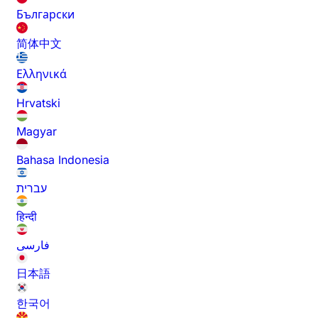
Български
简体中文
Ελληνικά
Hrvatski
Magyar
Bahasa Indonesia
עברית
हिन्दी
فارسی
日本語
한국어