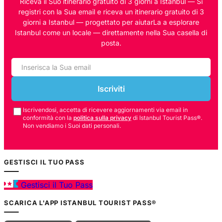
Riceva il Suo itinerario gratuito di 3 giorni a Istanbul — Si
registri con la Sua email e riceva un itinerario gratuito di 3
giorni a Istanbul — progettato per aiutarLa a esplorare
Istanbul come un locale — direttamente nella Sua casella di
posta.
Iscriviti
Iscrivendosi, accetta di ricevere aggiornamenti via email in
conformità con la
politica sulla privacy
di Istanbul Tourist Pass®.
Non vendiamo i Suoi dati personali.
GESTISCI IL TUO PASS
Gestisci il Tuo Pass
SCARICA L'APP ISTANBUL TOURIST PASS®