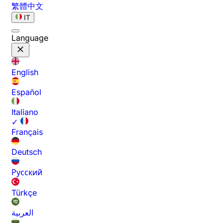
繁體中文
IT
Language
English
Español
Italiano
✓
Français
Deutsch
Русский
Türkçe
العربية