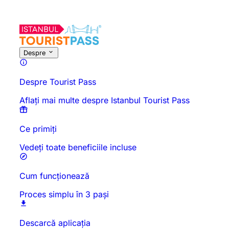
Despre această activitate
Prezentare generală
Ore și durată
To
Despre
Despre Tourist Pass
Aflați mai multe despre Istanbul Tourist Pass
Ce primiți
Vedeți toate beneficiile incluse
Cum funcționează
Proces simplu în 3 pași
Descarcă aplicația