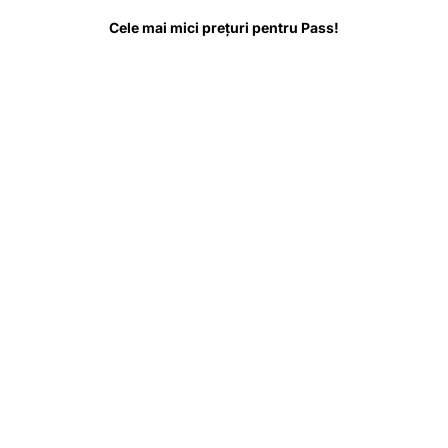
tul despre
De știut înainte de vizită
Întrebări frecvente
Cele mai mici prețuri pentru Pass!