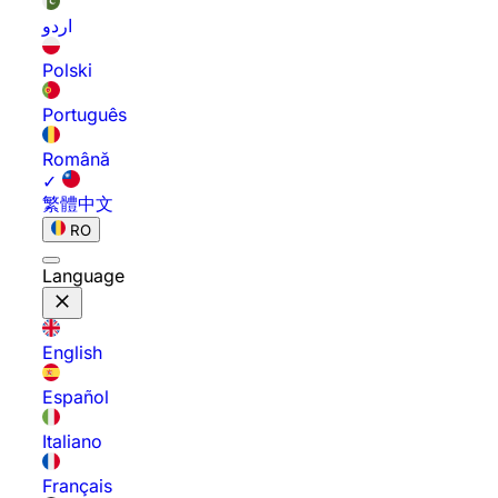
اردو
Polski
Português
Română
✓
繁體中文
RO
Language
English
Español
Italiano
Français