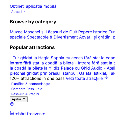
Obțineți aplicația mobilă
Atracții
Browse by category
Muzee
Moschei și Lăcașuri de Cult
Repere istorice
Tur
speciale
Spectacole & Divertisment
Acvarii și grădini
Popular attractions
-
Tur ghidat la Hagia Sophia cu acces fără stat la coad
intrare fără stat la coadă la bilete
-
Intrare fără stat l
la coadă la bilete la Yildiz Palace cu Ghid Audio
-
Atel
pietonal ghidat prin orașul Istanbul: Galata, Istiklal, 
120+ attractions in one pass
Vezi toate atracțiile
Planifică & economisește
Compară Pass-urile
Pass-uri & Prețuri
Ajutor
Întrebări frecvente