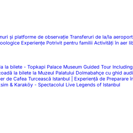
nuri și platforme de observație
Transferuri de la/la aeroport
 zoologice
Experiențe
Potrivit pentru familii
Activități în aer l
a la bilete
-
Topkapi Palace Museum Guided Tour Including
a coadă la bilete la Muzeul Palatului Dolmabahçe cu ghid au
ier de Cafea Turcească Istanbul | Experiență de Preparare î
Taksim & Karaköy
-
Spectacolul Live Legends of Istanbul