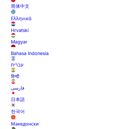
简体中文
Ελληνικά
Hrvatski
Magyar
Bahasa Indonesia
עברית
हिन्दी
فارسی
日本語
한국어
Македонски