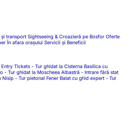
 și transport
Sightseeing & Croazieră pe Bosfor
Oferte
iber
În afara orașului
Servicii și Beneficii
 Entry Tickets
-
Tur ghidat la Cisterna Basilica cu
dio
-
Tur ghidat la Moscheea Albastră
-
Intrare fără stat
n Nisip
-
Tur pietonal Fener Balat cu ghid expert
-
Tur