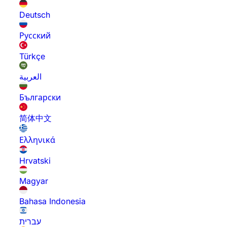
Deutsch
Русский
Türkçe
العربية
Български
简体中文
Ελληνικά
Hrvatski
Magyar
Bahasa Indonesia
עברית