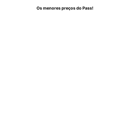
re
Saiba antes de ir
Perguntas Frequentes
Os menores preços do Pass!