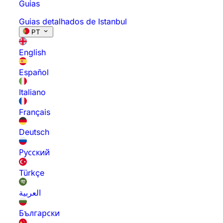
Guias
Guias detalhados de Istanbul
PT
English
Español
Italiano
Français
Deutsch
Русский
Türkçe
العربية
Български