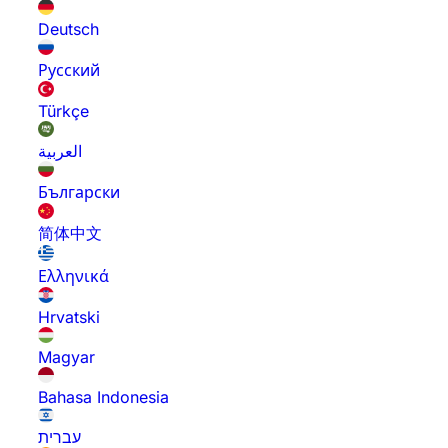
Deutsch
Русский
Türkçe
العربية
Български
简体中文
Ελληνικά
Hrvatski
Magyar
Bahasa Indonesia
עברית