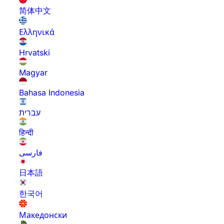
简体中文
Ελληνικά
Hrvatski
Magyar
Bahasa Indonesia
עברית
हिन्दी
فارسی
日本語
한국어
Македонски