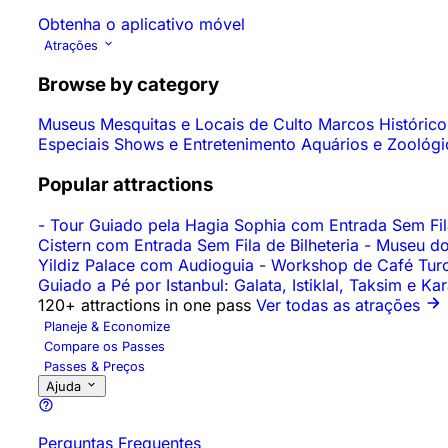
Obtenha o aplicativo móvel
Atrações
Browse by category
Museus
Mesquitas e Locais de Culto
Marcos Históric
Especiais
Shows e Entretenimento
Aquários e Zoológ
Popular attractions
-
Tour Guiado pela Hagia Sophia com Entrada Sem Fila
Cistern com Entrada Sem Fila de Bilheteria
-
Museu do
Yildiz Palace com Audioguia
-
Workshop de Café Turc
Guiado a Pé por Istanbul: Galata, Istiklal, Taksim e K
120+ attractions in one pass
Ver todas as atrações
Planeje & Economize
Compare os Passes
Passes & Preços
Ajuda
Perguntas Frequentes