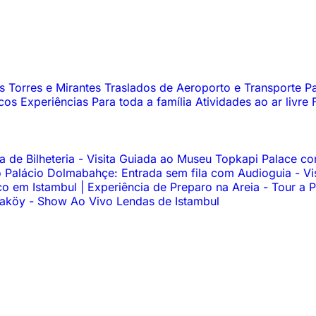
os
Torres e Mirantes
Traslados de Aeroporto e Transporte
Pa
icos
Experiências
Para toda a família
Atividades ao ar livre
 de Bilheteria
-
Visita Guiada ao Museu Topkapi Palace c
 Palácio Dolmabahçe: Entrada sem fila com Audioguia
-
Vi
o em Istambul | Experiência de Preparo na Areia
-
Tour a P
araköy
-
Show Ao Vivo Lendas de Istambul