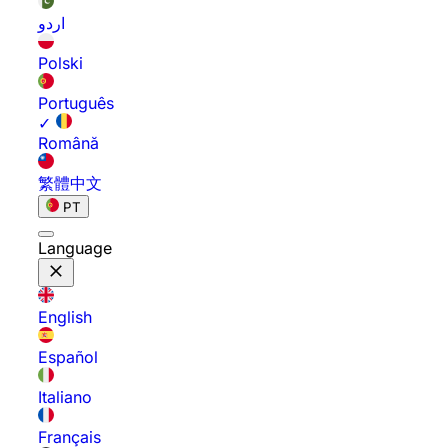
اردو
Polski
Português
✓
Română
繁體中文
PT
Language
English
Español
Italiano
Français