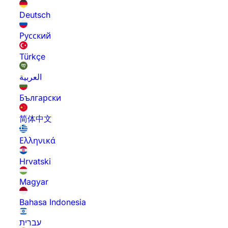
Deutsch
Русский
Türkçe
العربية
Български
简体中文
Ελληνικά
Hrvatski
Magyar
Bahasa Indonesia
עברית