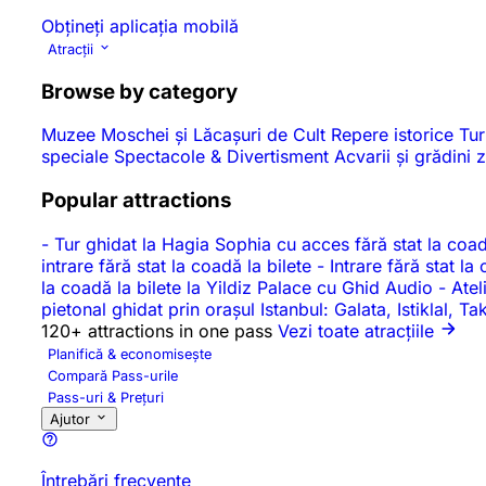
Obțineți aplicația mobilă
Atracții
Browse by category
Muzee
Moschei și Lăcașuri de Cult
Repere istorice
Tur
speciale
Spectacole & Divertisment
Acvarii și grădini
Popular attractions
-
Tur ghidat la Hagia Sophia cu acces fără stat la coad
intrare fără stat la coadă la bilete
-
Intrare fără stat l
la coadă la bilete la Yildiz Palace cu Ghid Audio
-
Atel
pietonal ghidat prin orașul Istanbul: Galata, Istiklal, 
120+ attractions in one pass
Vezi toate atracțiile
Planifică & economisește
Compară Pass-urile
Pass-uri & Prețuri
Ajutor
Întrebări frecvente