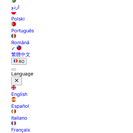
اردو
Polski
Português
Română
✓
繁體中文
RO
Language
English
Español
Italiano
Français