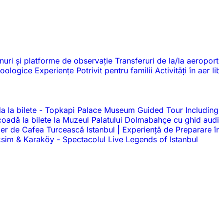
nuri și platforme de observație
Transferuri de la/la aeroport
 zoologice
Experiențe
Potrivit pentru familii
Activități în aer l
a la bilete
-
Topkapi Palace Museum Guided Tour Including
a coadă la bilete la Muzeul Palatului Dolmabahçe cu ghid au
ier de Cafea Turcească Istanbul | Experiență de Preparare î
Taksim & Karaköy
-
Spectacolul Live Legends of Istanbul