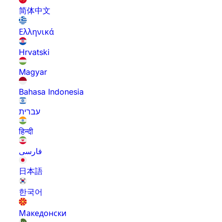
简体中文
Ελληνικά
Hrvatski
Magyar
Bahasa Indonesia
עברית
हिन्दी
فارسی
日本語
한국어
Македонски