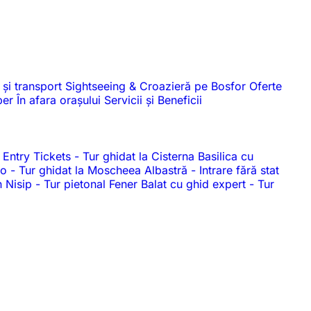
 și transport
Sightseeing & Croazieră pe Bosfor
Oferte
iber
În afara orașului
Servicii și Beneficii
 Entry Tickets
-
Tur ghidat la Cisterna Basilica cu
dio
-
Tur ghidat la Moscheea Albastră
-
Intrare fără stat
n Nisip
-
Tur pietonal Fener Balat cu ghid expert
-
Tur