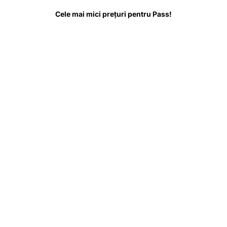
tul despre
De știut înainte de vizită
Întrebări frecvente
Cele mai mici prețuri pentru Pass!