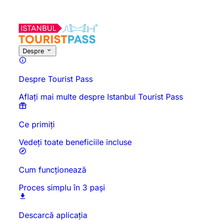
Despre această activitate
Prezentare generală
Ore și durată
To
Despre
Despre Tourist Pass
Aflați mai multe despre Istanbul Tourist Pass
Ce primiți
Vedeți toate beneficiile incluse
Cum funcționează
Proces simplu în 3 pași
Descarcă aplicația