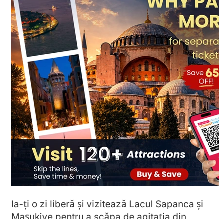
Ia-ți o zi liberă și vizitează Lacul Sapanca și
Mașukiye pentru a scăpa de agitația din