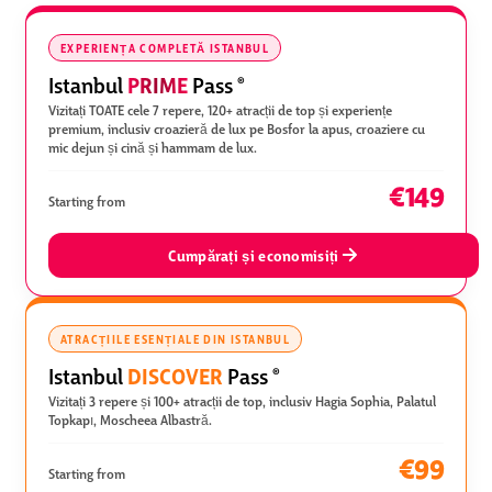
EXPERIENȚA COMPLETĂ ISTANBUL
PRIME
Istanbul
Pass
®
Vizitați TOATE cele 7 repere, 120+ atracții de top și experiențe
premium, inclusiv croazieră de lux pe Bosfor la apus, croaziere cu
mic dejun și cină și hammam de lux.
€149
Starting from
Cumpărați și economisiți
ATRACȚIILE ESENȚIALE DIN ISTANBUL
DISCOVER
Istanbul
Pass
®
Vizitați 3 repere și 100+ atracții de top, inclusiv Hagia Sophia, Palatul
Topkapı, Moscheea Albastră.
€99
Starting from