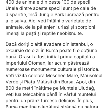
400 de animale din peste 100 de specii.
Unele dintre aceste specii sunt pe cale de
dispariție, însă Jungle Park lucrează pentru
a le salva. Aici veți întâlni o varietate de
animale, de la păianjeni uriași și scorpioni
imenși la pești și reptile neobișnuite.
Dacă doriți o altă evadare din Istanbul, o
excursie de o zi în Bursa poate fi o opțiune
bună. Orașul a fost inițial prima capitală a
Imperiului Otoman, iar acum păstrează
numeroase monumente culturale și istorice.
Veți vizita celebra Moschee Mare, Mausoleul
Verde și Piața Mătăsii din Bursa. Apoi, din
800 de metri înălțime pe Muntele Uludağ,
veți lua telecabina până în vârful muntelui
pentru un prânz turcesc delicios. În plus,
Bursa menține o legătură strânsă cu natura,