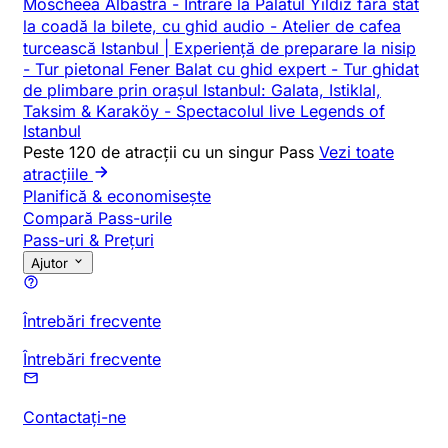
Moscheea Albastră
-
Intrare la Palatul Yildiz fără stat
la coadă la bilete, cu ghid audio
-
Atelier de cafea
turcească Istanbul | Experiență de preparare la nisip
-
Tur pietonal Fener Balat cu ghid expert
-
Tur ghidat
de plimbare prin orașul Istanbul: Galata, Istiklal,
Taksim & Karaköy
-
Spectacolul live Legends of
Istanbul
Peste 120 de atracții cu un singur Pass
Vezi toate
atracțiile
Planifică & economisește
Compară Pass-urile
Pass-uri & Prețuri
Ajutor
Întrebări frecvente
Întrebări frecvente
Contactați-ne