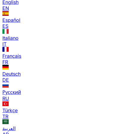
English
EN
Español
ES
Italiano
IT
Français
FR
Deutsch
DE
Русский
RU
Türkçe
TR
العربية