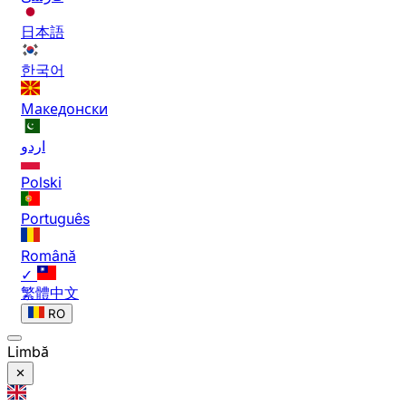
日本語
한국어
Македонски
اردو
Polski
Português
Română
✓
繁體中文
RO
Limbă