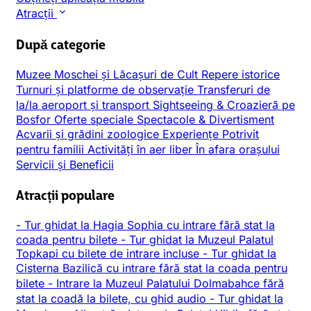
Atracții
După categorie
Muzee
Moschei și Lăcașuri de Cult
Repere istorice
Turnuri și platforme de observație
Transferuri de
la/la aeroport și transport
Sightseeing & Croazieră pe
Bosfor
Oferte speciale
Spectacole & Divertisment
Acvarii și grădini zoologice
Experiențe
Potrivit
pentru familii
Activități în aer liber
În afara orașului
Servicii și Beneficii
Atracții populare
-
Tur ghidat la Hagia Sophia cu intrare fără stat la
coada pentru bilete
-
Tur ghidat la Muzeul Palatul
Topkapi cu bilete de intrare incluse
-
Tur ghidat la
Cisterna Bazilică cu intrare fără stat la coada pentru
bilete
-
Intrare la Muzeul Palatului Dolmabahce fără
stat la coadă la bilete, cu ghid audio
-
Tur ghidat la