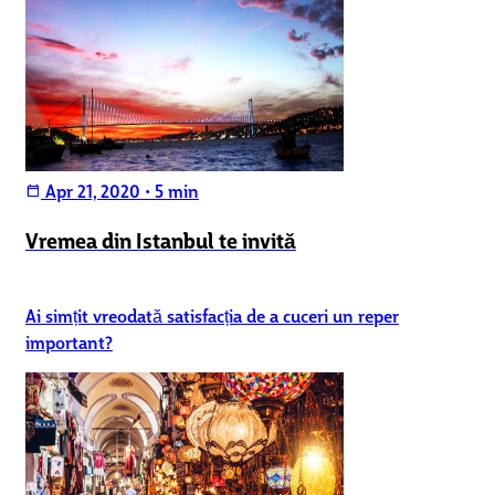
Apr 21, 2020
•
5 min
calendar_today
Vremea din Istanbul te invită
Ai simțit vreodată satisfacția de a cuceri un reper
important?