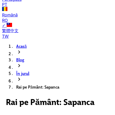
PT
Română
RO
✓
繁體中文
TW
Acasă
chevron_right
Blog
chevron_right
În jurul
chevron_right
Rai pe Pământ: Sapanca
Rai pe Pământ: Sapanca