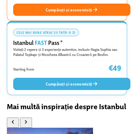
Cumpărați și economisiți
CELE MAI BUNE ATRACȚII ÎNTR-O ZI
FAST
Istanbul
Pass
®
Vizitați 2 repere și 3 experiențe autentice, inclusiv Hagia Sophia sau
Palatul Topkapı și Moscheea Albastră cu Croazieră pe Bosfor.
€49
Starting from
Cumpărați și economisiți
Mai multă inspirație despre Istanbul
chevron_left
chevron_right