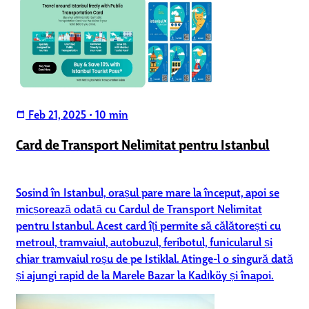
Feb 21, 2025
•
10 min
calendar_today
Card de Transport Nelimitat pentru Istanbul
Sosind în Istanbul, orașul pare mare la început, apoi se
micșorează odată cu Cardul de Transport Nelimitat
pentru Istanbul. Acest card îți permite să călătorești cu
metroul, tramvaiul, autobuzul, feribotul, funicularul și
chiar tramvaiul roșu de pe Istiklal. Atinge-l o singură dată
și ajungi rapid de la Marele Bazar la Kadıköy și înapoi.