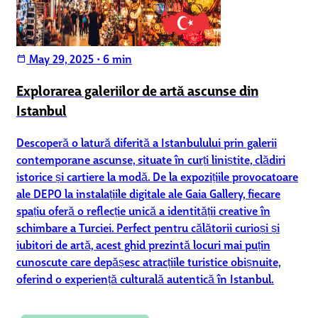
May 29, 2025
•
6 min
calendar_today
Explorarea galeriilor de artă ascunse din
Istanbul
Descoperă o latură diferită a Istanbulului prin galerii
contemporane ascunse, situate în curți liniștite, clădiri
istorice și cartiere la modă. De la expozițiile provocatoare
ale DEPO la instalațiile digitale ale Gaia Gallery, fiecare
spațiu oferă o reflecție unică a identității creative în
schimbare a Turciei. Perfect pentru călătorii curioși și
iubitori de artă, acest ghid prezintă locuri mai puțin
cunoscute care depășesc atracțiile turistice obișnuite,
oferind o experiență culturală autentică în Istanbul.