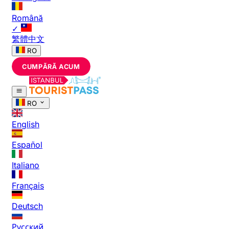
Română
✓
繁體中文
RO
CUMPĂRĂ ACUM
RO
English
Español
Italiano
Français
Deutsch
Русский