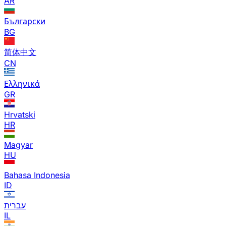
AR
Български
BG
简体中文
CN
Ελληνικά
GR
Hrvatski
HR
Magyar
HU
Bahasa Indonesia
ID
עברית
IL