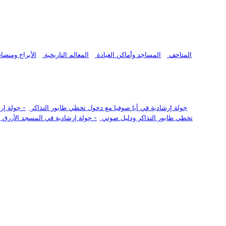
المتاحف
المساجد وأماكن العبادة
المعالم التاريخية
الأبراج ومنص
جولة إرشادية في آيا صوفيا مع دخول تخطي طابور التذاكر
-
جولة إر
تخطي طابور التذاكر ودليل صوتي
-
جولة إرشادية في المسجد الأزرق