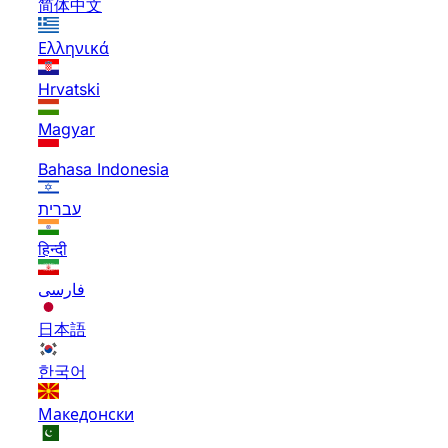
简体中文
Ελληνικά
Hrvatski
Magyar
Bahasa Indonesia
עברית
हिन्दी
فارسی
日本語
한국어
Македонски