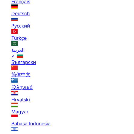
Français
Deutsch
Русский
Türkçe
العربية
✓
Български
简体中文
Ελληνικά
Hrvatski
Magyar
Bahasa Indonesia