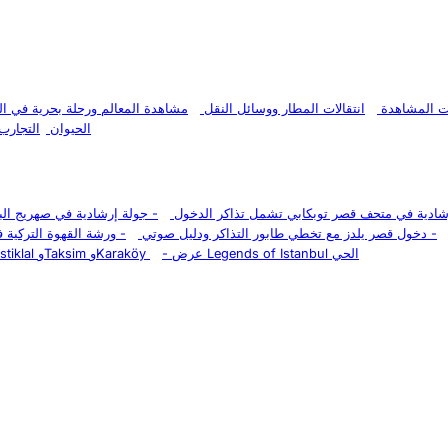
ات المشاهدة
انتقالات المطار ووسائل النقل
مشاهدة المعالم ورحلة بحرية في ا
الحيوان
التجارب
شادية في متحف قصر توبكابي تشمل تذاكر الدخول
-
جولة إرشادية في صهريج ال
-
دخول قصر يلدز مع تخطي طابور التذاكر ودليل صوتي
-
ورشة القهوة التركية 
عرض Legends of Istanbul الحي
-
جولة سير في مدينة إسطنبول مع مرشد: Galata وIstiklal وTaksim وKaraköy