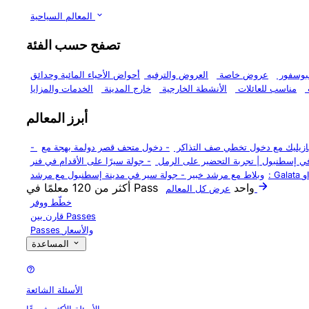
المعالم السياحية
تصفح حسب الفئة
لبوسفور
عروض خاصة
العروض والترفيه
أحواض الأحياء المائية وحدائق
مناسب للعائلات
الأنشطة الخارجية
خارج المدينة
الخدمات والمزايا
أبرز المعالم
بازيليك مع دخول تخطي صف التذاكر
-
دخول متحف قصر دولمة بهجة مع
-
في إسطنبول | تجربة التحضير على الرمل
-
جولة سيرًا على الأقدام في فنر
وبلاط مع مرشد خبير
-
أكثر من 120 معلمًا في Pass واحد
عرض كل المعالم
خطّط ووفر
قارن بين Passes
Passes والأسعار
المساعدة
الأسئلة الشائعة