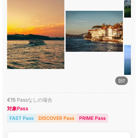
7
€
15
Passなしの場合
対象Pass
FAST Pass
DISCOVER Pass
PRIME Pass