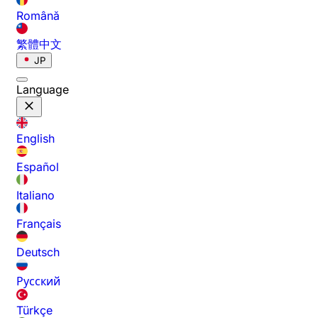
Română
繁體中文
JP
Language
English
Español
Italiano
Français
Deutsch
Русский
Türkçe