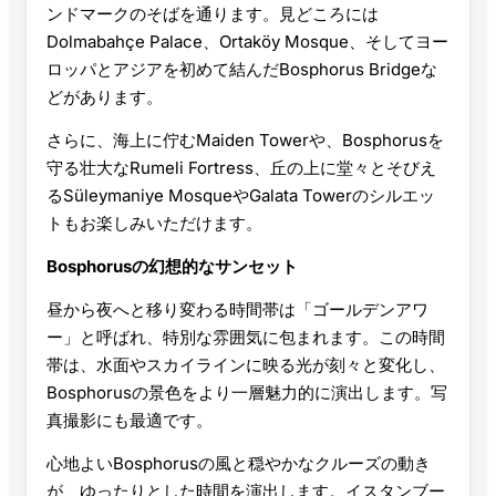
ンドマークのそばを通ります。見どころには
Dolmabahçe Palace、Ortaköy Mosque、そしてヨー
ロッパとアジアを初めて結んだBosphorus Bridgeな
どがあります。
さらに、海上に佇むMaiden Towerや、Bosphorusを
守る壮大なRumeli Fortress、丘の上に堂々とそびえ
るSüleymaniye MosqueやGalata Towerのシルエッ
トもお楽しみいただけます。
Bosphorusの幻想的なサンセット
昼から夜へと移り変わる時間帯は「ゴールデンアワ
ー」と呼ばれ、特別な雰囲気に包まれます。この時間
帯は、水面やスカイラインに映る光が刻々と変化し、
Bosphorusの景色をより一層魅力的に演出します。写
真撮影にも最適です。
心地よいBosphorusの風と穏やかなクルーズの動き
が、ゆったりとした時間を演出します。イスタンブー