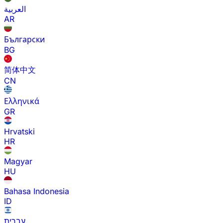
العربية
AR
Български
BG
简体中文
CN
Ελληνικά
GR
Hrvatski
HR
Magyar
HU
Bahasa Indonesia
ID
עברית