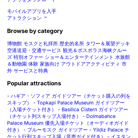
モバイルアプリを入手
アトラクション
Browse by category
博物館
モスクと礼拝所
歴史的名所
タワー＆展望デッキ
空港送迎・交通サービス
観光＆ボスポラス海峡クルー
ズ
特別オファー
ショー＆エンターテインメント
水族館
＆動物園
体験
家族向け
アウトドアアクティビティ
市
外
サービスと特典
Popular attractions
-
ハギア・ソフィア ガイドツアー（チケット購入の列を
スキップ）
-
Topkapi Palace Museum ガイドツアー
（入場チケット付き）
-
Basilica Cistern ガイドツアー
（チケット列スキップ入場付き）
-
Dolmabahce
Palace Museum 優先入場チケット（オーディオガイド
付き）
-
ブルーモスク ガイドツアー
-
Yildiz Palace チ
ケット行列スキップ入場（音声ガイド付き）
-
イスタン