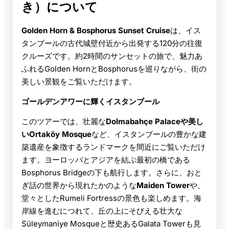
き）について
Golden Horn & Bosphorus Sunset Cruise
は、イス
タンブールの古代城壁付近から出発する120分の往復
クルーズです。約2時間のサンセットの旅で、魅力あ
ふれるGolden HornとBosphorusを巡りながら、街の
美しい景観をご覧いただけます。
ゴールデンアワーに輝くイスタンブール
このツアーでは、壮麗な
Dolmabahçe Palaceや美し
いOrtaköy Mosque
など、イスタンブールの豊かな建
築遺産を象徴するランドマークを間近にご覧いただけ
ます。ヨーロッパとアジアを結ぶ最初の橋である
Bosphorus Bridgeの下も航行します。さらに、おと
ぎ話の世界から現れたかのような
Maiden Tower
や、
堂々としたRumeli Fortressの景色も楽しめます。海
岸線を進むにつれて、丘の上にそびえる壮大な
Süleymaniye Mosqueと歴史あるGalata Towerも見