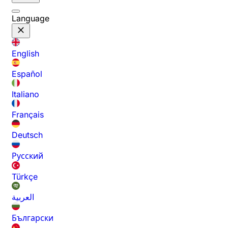
Language
English
Español
Italiano
Français
Deutsch
Русский
Türkçe
العربية
Български