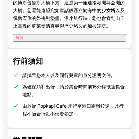
的博斯普魯斯大橋下方，這是第一座連接歐洲與亞洲的
大橋。您還能遠望宛如童話般矗立於海中的
少女塔
以及
氣勢宏偉的魯梅利堡壘。沿岸航行時，您也會看到山丘
上高聳的蘇萊曼清真寺與歷史悠久的加拉達塔。
展開
行前須知
請攜帶您本人以及同行兒童的身分證明文件。
為確保順利出發，請於集合時間前15分鐘抵達集合
地點。
由於從 Topkapi Cafe 步行至港口距離較遠，此行
程不適合行動不便者參加。