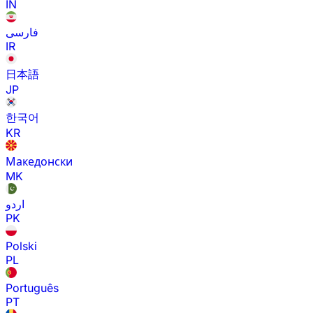
IN
فارسی
IR
日本語
JP
한국어
KR
Македонски
MK
اردو
PK
Polski
PL
Português
PT