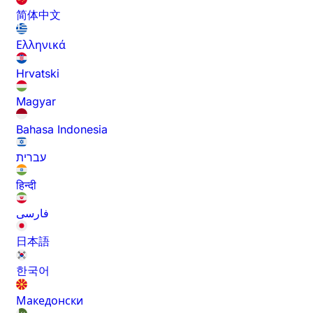
简体中文
Ελληνικά
Hrvatski
Magyar
Bahasa Indonesia
עברית
हिन्दी
فارسی
日本語
한국어
Македонски