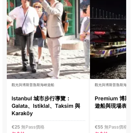
觀光與博斯普魯斯海峽遊船
觀光與博斯普魯斯海峽
Istanbul 城市步行導覽：
Premium 
Galata、Istiklal、Taksim 與
遊船與現場表演
Karaköy
€
25
無Pass價格
€
55
無Pass價格