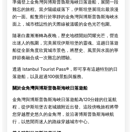
準備登上金角灣與博斯普魯斯海峽日落遊船，展開一段
難忘的旅程。當夕陽緩緩落下，伊斯坦堡展現出最浪漫
的一面。船隻滑行於寧靜的金角灣與博斯普魯斯海峽水
面上，城市標誌性的天際線被溫暖的金色光芒包圍。
隨著白晝漸漸轉為夜晚，歷史地標開始閃耀光芒，營造
出迷人的氛圍，完美展現伊斯坦堡的靈魂。這趟日落遊
船從全新角度欣賞城市景色，將歷史、風景與水面的寧
靜節奏融合成一次難忘的體驗。
透過 Istanbul Tourist Pass®，即可享有這趟特別的日
落遊船，以及超過100個景點與服務。
關於金角灣與博斯普魯斯海峽日落遊船
金角灣與博斯普魯斯海峽日落遊船為120分鐘的往返航
程，從伊斯坦堡古老城牆附近出發。這段傍晚旅程將帶
您穿越歷史悠久的金角灣，並沿著博斯普魯斯海峽航
行，以悠閒而迷人的路線穿越城市中心。