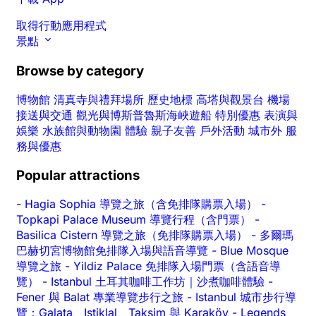
取得行動應用程式
景點
Browse by category
博物館
清真寺與禮拜場所
歷史地標
高塔與觀景台
機場
接送與交通
觀光與博斯普魯斯海峽遊船
特別優惠
表演與
娛樂
水族館與動物園
體驗
親子友善
戶外活動
城市外
服
務與優惠
Popular attractions
-
Hagia Sophia 導覽之旅（含免排隊購票入場）
-
Topkapi Palace Museum 導覽行程（含門票）
-
Basilica Cistern 導覽之旅（免排隊購票入場）
-
多爾瑪
巴赫切宮博物館免排隊入場與語音導覽
-
Blue Mosque
導覽之旅
-
Yildiz Palace 免排隊入場門票（含語音導
覽）
-
Istanbul 土耳其咖啡工作坊｜沙煮咖啡體驗
-
Fener 與 Balat 專業導覽步行之旅
-
Istanbul 城市步行導
覽：Galata、Istiklal、Taksim 與 Karaköy
-
Legends