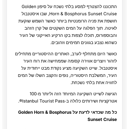
התכוננו להצטרף למסע בלתי נשכח על סיפון Golden
Horn & Bosphorus Sunset Cruise, שבו איסטנבול
חושפת את פניה הרומנטיות ביותר כאשר השמש שוקעת
לאיטה. תוך הפלגה על המים השקטים של קרן הזהב
והבוספורוס, תוכלו לצפות בקו הרקיע האייקוני של העיר
כשהוא נצבע בגוונים חמימים וזהובים.
כאשר היום מתחלף לערב, האתרים ההיסטוריים מתחילים
לזהור ויוצרים אווירה קסומה שממחישה את רוח העיר
איסטנבול. שייט השקיעה מציע נקודת מבט ייחודית על
העיר, המשלבת היסטוריה, נופים והקצב השלו של המים
לחוויה אחת בלתי נשכחת.
הגישה לשייט השקיעה המיוחד הזה וליותר מ‑100
אטרקציות ושירותים כלולה ב‑Istanbul Tourist Pass®.
כל מה שכדאי לדעת על Golden Horn & Bosphorus
Sunset Cruise