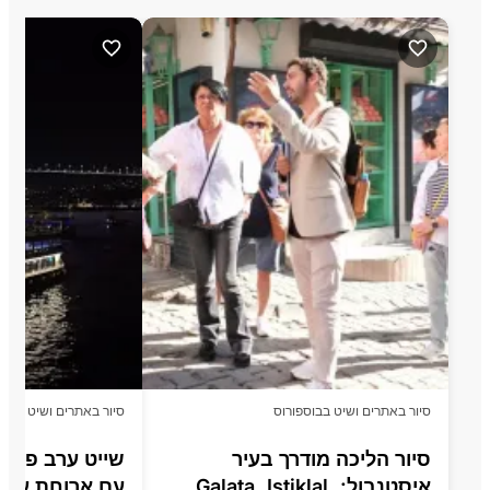
סיור באתרים ושיט בבוספורוס
סיור באתרים ושיט בבוס
סיור הליכה מודרך בעיר
שייט ערב פרימ
איסטנבול: Galata, Istiklal,
עם ארוחת ערב 