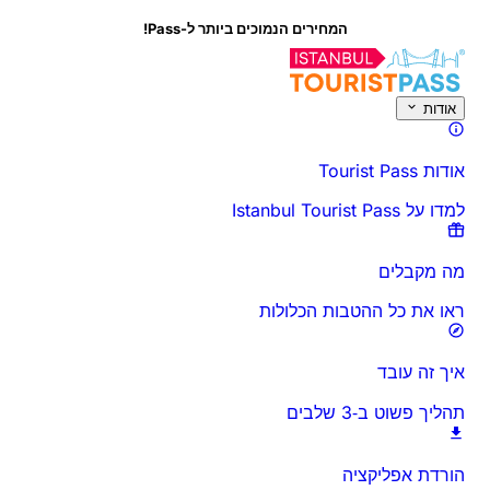
המחירים הנמוכים ביותר ל-s
על פעילות זו
סקירה כללית
זמנים ומשך
הכל על
דע לפני שאתה הולך
שא
אודות
אודות Tourist Pass
למדו על Istanbul Tourist Pass
מה מקבלים
ראו את כל ההטבות הכלולות
איך זה עובד
תהליך פשוט ב‑3 שלבים
הורדת אפליקציה