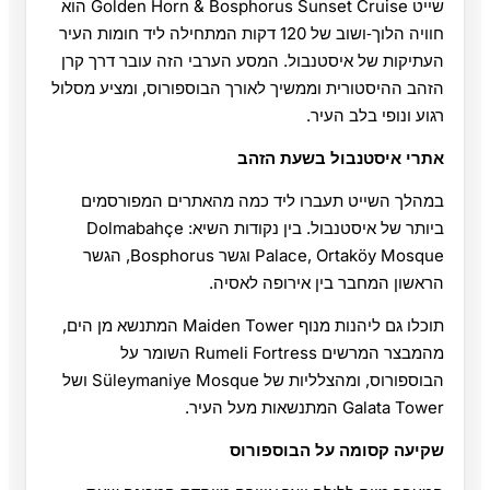
שייט Golden Horn & Bosphorus Sunset Cruise הוא
חוויה הלוך‑ושוב של 120 דקות המתחילה ליד חומות העיר
העתיקות של איסטנבול. המסע הערבי הזה עובר דרך קרן
הזהב ההיסטורית וממשיך לאורך הבוספורוס, ומציע מסלול
רגוע ונופי בלב העיר.
אתרי איסטנבול בשעת הזהב
במהלך השייט תעברו ליד כמה מהאתרים המפורסמים
ביותר של איסטנבול. בין נקודות השיא: Dolmabahçe
Palace, Ortaköy Mosque וגשר Bosphorus, הגשר
הראשון המחבר בין אירופה לאסיה.
תוכלו גם ליהנות מנוף Maiden Tower המתנשא מן הים,
מהמבצר המרשים Rumeli Fortress השומר על
הבוספורוס, ומהצלליות של Süleymaniye Mosque ושל
Galata Tower המתנשאות מעל העיר.
שקיעה קסומה על הבוספורוס