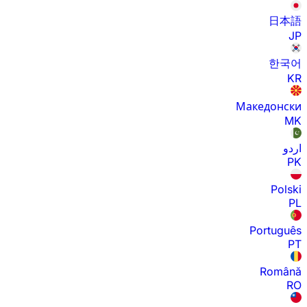
日本語
JP
한국어
KR
Македонски
MK
اردو
PK
Polski
PL
Português
PT
Română
RO