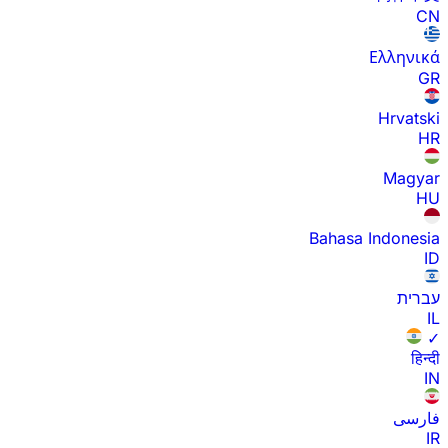
CN
Ελληνικά
GR
Hrvatski
HR
Magyar
HU
Bahasa Indonesia
ID
עברית
IL
✓
हिन्दी
IN
فارسی
IR