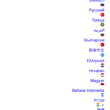
Русский
Türkçe
العربية
Български
简体中文
Ελληνικά
Hrvatski
Magyar
Bahasa Indonesia
עברית
✓
हिन्दी