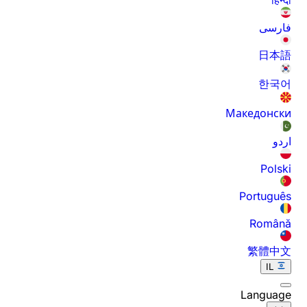
فارسی
日本語
한국어
Македонски
اردو
Polski
Português
Română
繁體中文
IL
Language