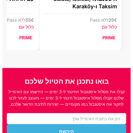
Taksim ו‑Karaköy
€
25
ללא Pass
€
55
ללא Pass
כלול עם
כלול עם
PRIME
PRIME
בואו נתכנן את הטיול שלכם
קבלו את מסלול איסטנבול החינמי ל-3 ימים — הירשמו עם האימייל
שלכם וקבלו מסלול איסטנבול חינמי ל-3 ימים — מעוצב לעזור לכם
לחקור את איסטנבול כמו מקומיים — ישירות לתיבת הדואר שלכם.
הירשם