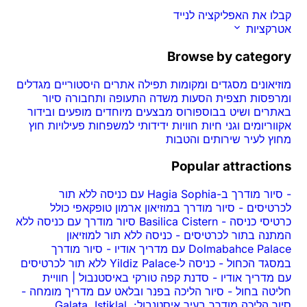
קבלו את האפליקציה לנייד
אטרקציות
Browse by category
מוזיאונים
מסגדים ומקומות תפילה
אתרים היסטוריים
מגדלים
ומרפסות תצפית
הסעות משדה התעופה ותחבורה
סיור
באתרים ושיט בבוספורוס
מבצעים מיוחדים
מופעים ובידור
אקווריומים וגני חיות
חוויות
ידידותי למשפחות
פעילויות חוץ
מחוץ לעיר
שירותים והטבות
Popular attractions
-
סיור מודרך ב-Hagia Sophia עם כניסה ללא תור
לכרטיסים
-
סיור מודרך במוזיאון ארמון טופקאפי כולל
כרטיסי כניסה
-
Basilica Cistern סיור מודרך עם כניסה ללא
המתנה בתור לכרטיסים
-
כניסה ללא תור למוזיאון
Dolmabahce Palace עם מדריך אודיו
-
סיור מודרך
במסגד הכחול
-
כניסה ל‑Yildiz Palace ללא תור לכרטיסים
עם מדריך אודיו
-
סדנת קפה טורקי באיסטנבול | חוויית
חליטה בחול
-
סיור הליכה בפנר ובלאט עם מדריך מומחה
-
סיור הליכה מודרך בעיר איסטנבול: Galata, Istiklal,