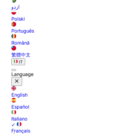
اردو
Polski
Português
Română
繁體中文
IT
Language
English
Español
Italiano
✓
Français