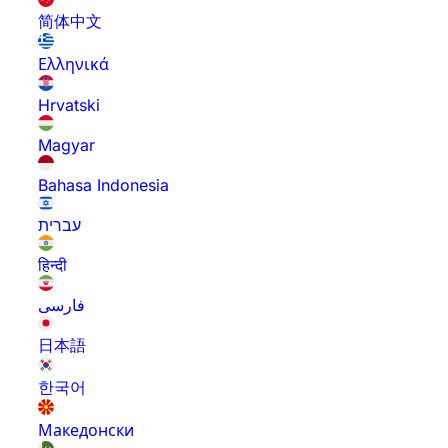
简体中文
Ελληνικά
Hrvatski
Magyar
Bahasa Indonesia
עברית
हिन्दी
فارسی
日本語
한국어
Македонски