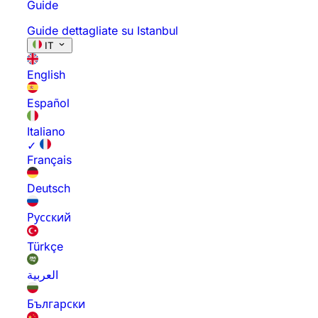
Guide
Guide dettagliate su Istanbul
IT
English
Español
Italiano
✓
Français
Deutsch
Русский
Türkçe
العربية
Български