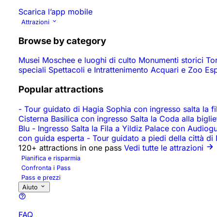
Scarica l’app mobile
Attrazioni
Browse by category
Musei
Moschee e luoghi di culto
Monumenti storici
To
speciali
Spettacoli e Intrattenimento
Acquari e Zoo
Es
Popular attractions
-
Tour guidato di Hagia Sophia con ingresso salta la fila
Cisterna Basilica con ingresso Salta la Coda alla biglie
Blu
-
Ingresso Salta la Fila a Yildiz Palace con Audiog
con guida esperta
-
Tour guidato a piedi della città di
120+ attractions in one pass
Vedi tutte le attrazioni
Pianifica e risparmia
Confronta i Pass
Pass e prezzi
Aiuto
FAQ