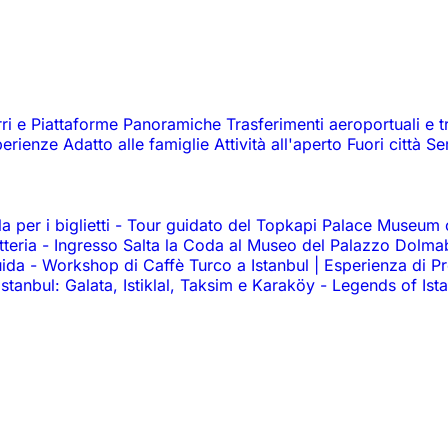
rri e Piattaforme Panoramiche
Trasferimenti aeroportuali e t
perienze
Adatto alle famiglie
Attività all'aperto
Fuori città
Se
 per i biglietti
-
Tour guidato del Topkapi Palace Museum co
tteria
-
Ingresso Salta la Coda al Museo del Palazzo Dolm
uida
-
Workshop di Caffè Turco a Istanbul | Esperienza di P
 Istanbul: Galata, Istiklal, Taksim e Karaköy
-
Legends of Ist