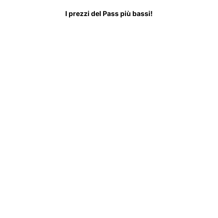
a Sapere Prima di Partire
FAQ
I prezzi del Pass più bassi!