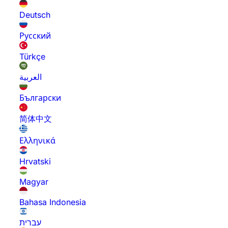
Deutsch
Русский
Türkçe
العربية
Български
简体中文
Ελληνικά
Hrvatski
Magyar
Bahasa Indonesia
עברית