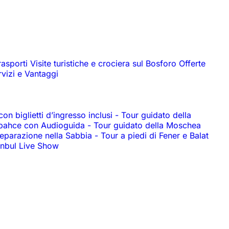
rasporti
Visite turistiche e crociera sul Bosforo
Offerte
rvizi e Vantaggi
n biglietti d’ingresso inclusi
-
Tour guidato della
abahce con Audioguida
-
Tour guidato della Moschea
reparazione nella Sabbia
-
Tour a piedi di Fener e Balat
anbul Live Show