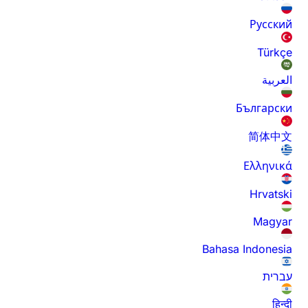
Русский
Türkçe
العربية
Български
简体中文
Ελληνικά
Hrvatski
Magyar
Bahasa Indonesia
עברית
हिन्दी