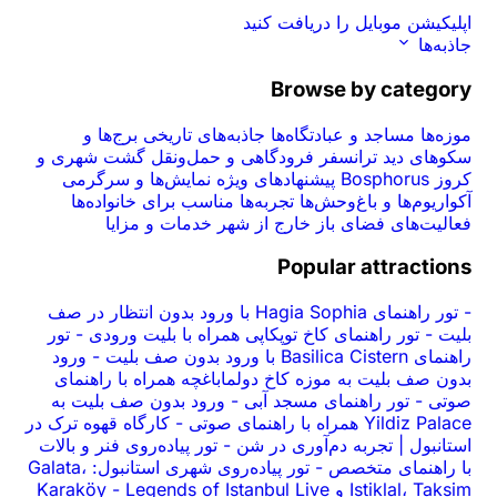
اپلیکیشن موبایل را دریافت کنید
جاذبه‌ها
Browse by category
موزه‌ها
مساجد و عبادتگاه‌ها
جاذبه‌های تاریخی
برج‌ها و
سکوهای دید
ترانسفر فرودگاهی و حمل‌ونقل
گشت شهری و
کروز Bosphorus
پیشنهادهای ویژه
نمایش‌ها و سرگرمی
آکواریوم‌ها و باغ‌وحش‌ها
تجربه‌ها
مناسب برای خانواده‌ها
فعالیت‌های فضای باز
خارج از شهر
خدمات و مزایا
Popular attractions
-
تور راهنمای Hagia Sophia با ورود بدون انتظار در صف
بلیت
-
تور راهنمای کاخ توپکاپی همراه با بلیت ورودی
-
تور
راهنمای Basilica Cistern با ورود بدون صف بلیت
-
ورود
بدون صف بلیت به موزه کاخ دولما‌باغچه همراه با راهنمای
صوتی
-
تور راهنمای مسجد آبی
-
ورود بدون صف بلیت به
Yildiz Palace همراه با راهنمای صوتی
-
کارگاه قهوه ترک در
استانبول | تجربه دم‌آوری در شن
-
تور پیاده‌روی فنر و بالات
با راهنمای متخصص
-
تور پیاده‌روی شهری استانبول: Galata،
Istiklal، Taksim و Karaköy
Legends of Istanbul Live
-