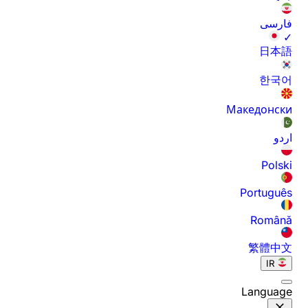
فارسی
✓
日本語
한국어
Македонски
اردو
Polski
Português
Română
繁體中文
IR
Language