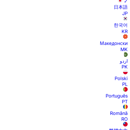
✓
日本語
JP
한국어
KR
Македонски
MK
اردو
PK
Polski
PL
Português
PT
Română
RO