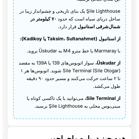
Şile Lighthouse یک بنای تاریخی و چشم‌انداز زیبا در
ساحل دریای سیاه است که حدود
۷۰ کیلومتر در
شمال‌شرقی استانبول
قرار دارد.
از استانبول (Taksim، Sultanahmet یا Kadikoy):
با Marmaray یا خط مترو M4 به Üskudar بروید.
از Üskudar،
سوار اتوبوس‌های 139 یا 139A به مقصد
Sile Terminal (Sile Otogar) شوید. اتوبوس‌ها هر ۱
تا ۲ ساعت حرکت می‌کنند و مسیر حدود ۹۰ دقیقه
طول می‌کشد.
از Sile Terminal،
می‌توانید با یک تاکسی کوتاه یا
مینی‌بوس محلی به Şile Lighthouse برسید.
همه چیز درباره ماجراجویی