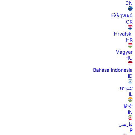
CN
Ελληνικά
GR
Hrvatski
HR
Magyar
HU
Bahasa Indonesia
ID
עברית
IL
हिन्दी
IN
فارسی
IR