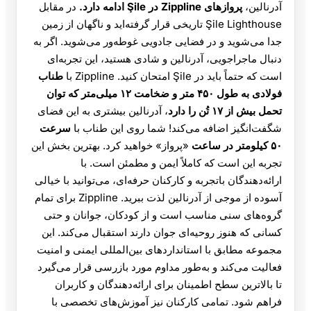
آدرنالین،
پروازهای Zippline در Şile ادامه دارد.
در مقابل
Şile Lighthouse تاریخی قرار گرفته‌اید و ناگهان از زمین
جدا می‌شوید و در فضایی جادویی غوطه‌ور می‌شوید. اگر به
دنبال ماجراجویی، آدرنالین و شادی هستید، این تجربه‌ای
است که حتماً باید در Şile امتحان کنید. Zippline با
طناب
فولادی به طول ۴۵۰ متر و ضخامت ۱۲ میلی‌متر که توان
تحمل بیش از ۱۷ تُن را دارد
، آدرنالین بیشتری به این فضای
شگفت‌انگیز اضافه می‌کند! شما روی این طناب با
سرعت
۵۰ کیلومتر در ساعت
«پرواز» خواهید کرد. بهترین بخش این
تجربه این است که کاملاً ایمن و مطمئن است. با
ارائه‌دهندگان باتجربه و کارکنان حرفه‌ای، می‌توانید با خیالی
آسوده از موجی از آدرنالین لذت ببرید. Zippline برای تمام
گروه‌های سنی مناسب است و از کودکان، جوانان و حتی
کسانی که هنوز روحیه‌ای جوان دارند استقبال می‌کند. این
مجموعه مطابق با استانداردهای بین‌المللی ایمنی و امنیت
فعالیت می‌کند و به‌طور مداوم مورد بازرسی قرار می‌گیرد
تا بالاترین سطح اطمینان برای ارائه‌دهندگان و کاربران
فراهم شود. تمامی کارکنان نیز آموزش‌های تخصصی با