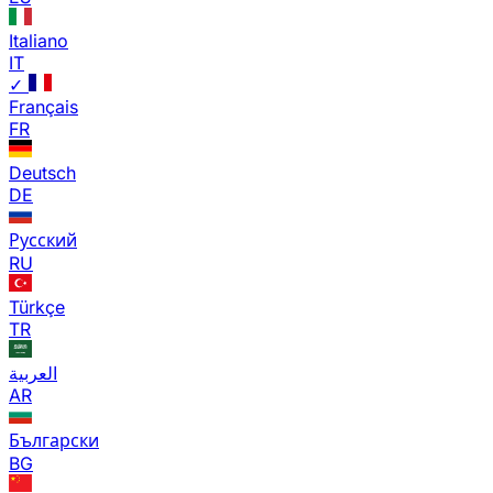
Italiano
IT
✓
Français
FR
Deutsch
DE
Русский
RU
Türkçe
TR
العربية
AR
Български
BG