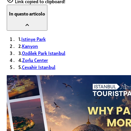
Link copied to clipboard!
In questo articolo
expand_less
1.
Istinye Park
2.
Kanyon
3.
Ozdilek Park Istanbul
4.
Zorlu Center
5.
Cevahir Istanbul