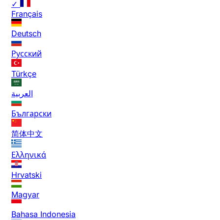
✓
Français
Deutsch
Русский
Türkçe
العربية
Български
简体中文
Ελληνικά
Hrvatski
Magyar
Bahasa Indonesia