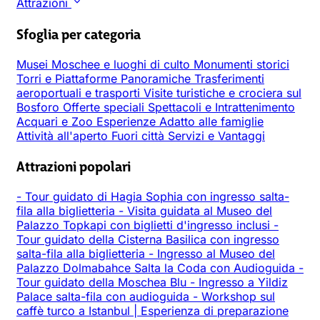
Attrazioni
Sfoglia per categoria
Musei
Moschee e luoghi di culto
Monumenti storici
Torri e Piattaforme Panoramiche
Trasferimenti
aeroportuali e trasporti
Visite turistiche e crociera sul
Bosforo
Offerte speciali
Spettacoli e Intrattenimento
Acquari e Zoo
Esperienze
Adatto alle famiglie
Attività all'aperto
Fuori città
Servizi e Vantaggi
Attrazioni popolari
-
Tour guidato di Hagia Sophia con ingresso salta-
fila alla biglietteria
-
Visita guidata al Museo del
Palazzo Topkapi con biglietti d'ingresso inclusi
-
Tour guidato della Cisterna Basilica con ingresso
salta-fila alla biglietteria
-
Ingresso al Museo del
Palazzo Dolmabahce Salta la Coda con Audioguida
-
Tour guidato della Moschea Blu
-
Ingresso a Yildiz
Palace salta-fila con audioguida
-
Workshop sul
caffè turco a Istanbul | Esperienza di preparazione