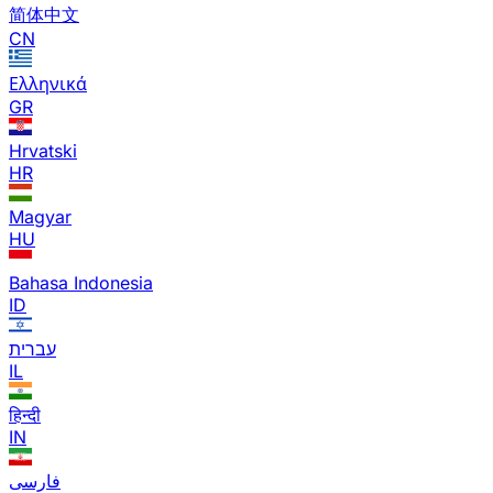
简体中文
CN
Ελληνικά
GR
Hrvatski
HR
Magyar
HU
Bahasa Indonesia
ID
עברית
IL
हिन्दी
IN
فارسی