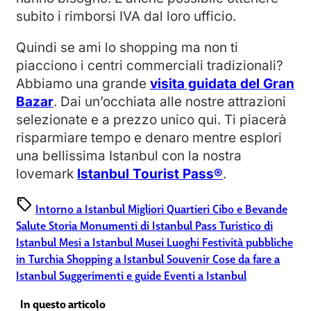
subito i rimborsi IVA dal loro ufficio.
Quindi se ami lo shopping ma non ti
piacciono i centri commerciali tradizionali?
Abbiamo una grande
visita guidata del Gran
Bazar
. Dai un’occhiata alle nostre attrazioni
selezionate e a prezzo unico qui. Ti piacerà
risparmiare tempo e denaro mentre esplori
una bellissima Istanbul con la nostra
lovemark
Istanbul Tourist Pass®
.
sell
Intorno a Istanbul
Migliori Quartieri
Cibo e Bevande
Salute
Storia
Monumenti di Istanbul
Pass Turistico di
Istanbul
Mesi a Istanbul
Musei
Luoghi
Festività pubbliche
in Turchia
Shopping a Istanbul
Souvenir
Cose da fare a
Istanbul
Suggerimenti e guide
Eventi a Istanbul
In questo articolo