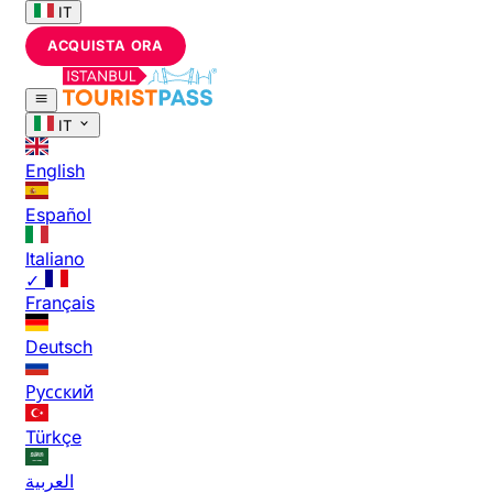
IT
ACQUISTA ORA
IT
English
Español
Italiano
✓
Français
Deutsch
Русский
Türkçe
العربية