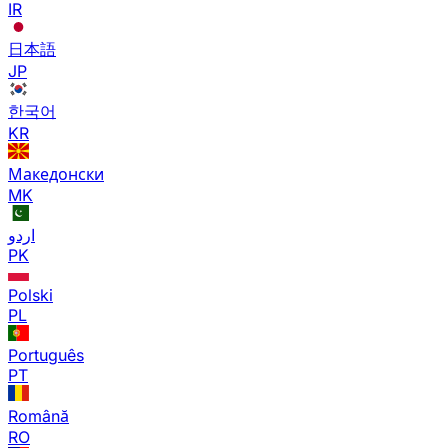
IR
日本語
JP
한국어
KR
Македонски
MK
اردو
PK
Polski
PL
Português
PT
Română
RO