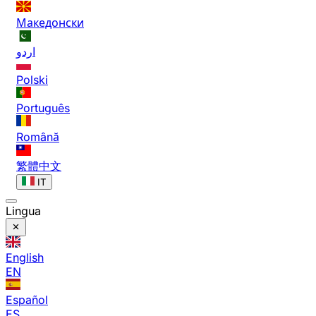
Македонски
اردو
Polski
Português
Română
繁體中文
IT
Lingua
English
EN
Español
ES