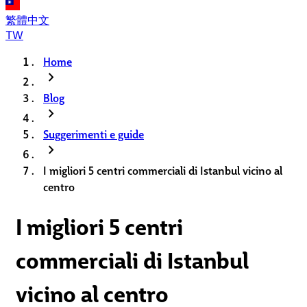
繁體中文
TW
Home
chevron_right
Blog
chevron_right
Suggerimenti e guide
chevron_right
I migliori 5 centri commerciali di Istanbul vicino al
centro
I migliori 5 centri
commerciali di Istanbul
vicino al centro