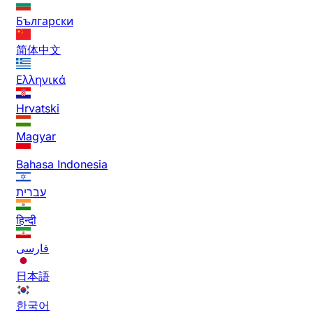
Български
简体中文
Ελληνικά
Hrvatski
Magyar
Bahasa Indonesia
עברית
हिन्दी
فارسی
日本語
한국어